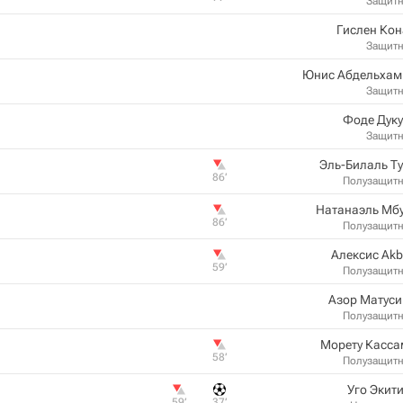
Защит
Гислен Ко
Защит
Юнис Абдельхам
Защит
Фоде Дук
Защит
Эль-Билаль Т
86‎’‎
Полузащит
Натанаэль Мб
86‎’‎
Полузащит
Алексис Ak
59‎’‎
Полузащит
Азор Матуси
Полузащит
Морету Касса
58‎’‎
Полузащит
Уго Экит
59‎’‎
37‎’‎