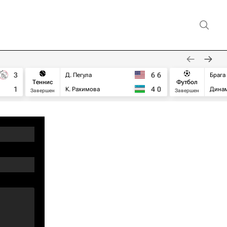
3
6
6
Д. Пегула
Брага
Теннис
Футбол
1
4
0
К. Рахимова
Дина
Завершен
Завершен