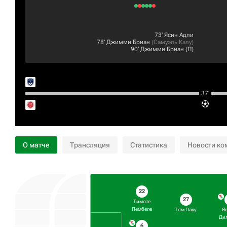
73‎’‎
Ясин Адли
78‎’‎
Джимми Бриан
(
Самуэль Калу
)
90‎’‎
Джимми Бриан
(П)
37‎’‎
О матче
Трансляция
Статистика
Новости ко
22
27
Тимоте
Пембеле
Том Лаку
Я
Ди
6