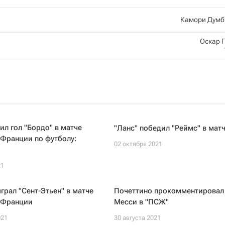
Камори Думб
Оскар 
ил гол "Бордо" в матче
"Ланс" победил "Реймс" в матч
 Франции по футболу:
02 октября 2021
21
грал "Сент-Этьен" в матче
Почеттино прокомментировал
 Франции
Месси в "ПСЖ"
021
30 августа 2021