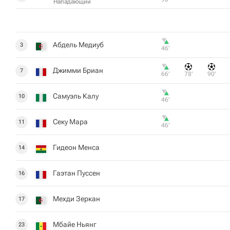
Нападающий
Абдель Медиуб
3
46‎’‎
Джимми Бриан
7
66‎’‎
78‎’‎
90‎’‎
Самуэль Калу
10
46‎’‎
Секу Мара
11
46‎’‎
Гидеон Менса
14
Гаэтан Пуссен
16
Мехди Зеркан
17
Мбайе Ньянг
23