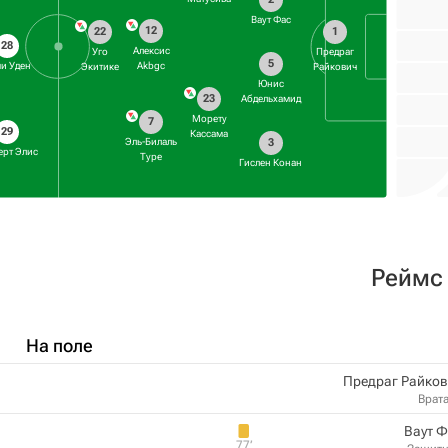
Ваут Фас
12
22
1
28
Алексис
Уго
Предраг
5
и Уден
Akbgc
Экитике
Райкович
Юнис
23
Абдельхамид
Морету
7
29
Кассама
3
Эль-Билаль
ерт Элис
Туре
Гислен Конан
Реймс
На поле
Предраг Райков
Врат
Ваут 
77‎’‎