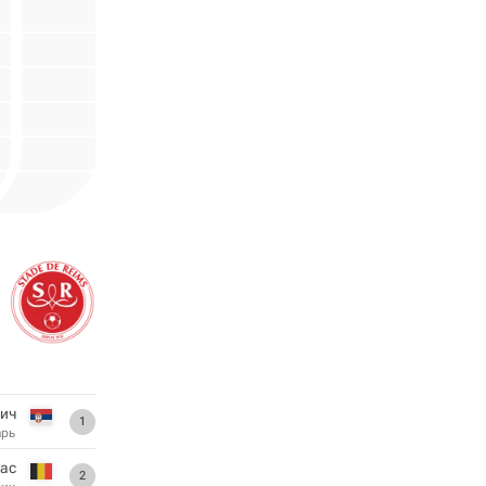
ич
1
арь
Фас
2