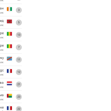
ник
нан
3
ник
ид
5
ник
уре
13
ник
уре
7
ник
уку
11
ник
bgc
12
ник
ва
21
ник
ма
23
ник
ике
22