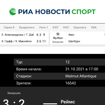
Серия А
Бундеслига
Лига 1
КХЛ
НХЛ
Евролига
НБА
6
3
9
Е. Александрова
Г. Дабровски
Аякс
Футбол
3
6
11
К. Гауфф
К. Макнейли
Шелбурн
Завершен
Тур:
12
Время начала:
31.10.2021 в 17:00
Стадион:
Matmut Atlantique
Зрители:
16542
Завершен
3
:
2
Реймс