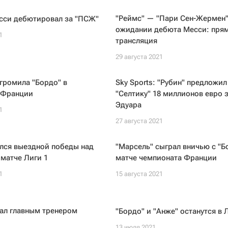
"Реймс" — "Пари Сен-Жермен"
сси дебютировал за "ПСЖ"
ожидании дебюта Месси: пря
1
трансляция
29 августа 2021
громила "Бордо" в
Sky Sports: "Рубин" предложил
 Франции
"Селтику" 18 миллионов евро 
Эдуара
1
27 августа 2021
лся выездной победы над
"Марсель" сыграл вничью с "Б
 матче Лиги 1
матче чемпионата Франции
1
15 августа 2021
ал главным тренером
"Бордо" и "Анже" останутся в 
13 июля 2021