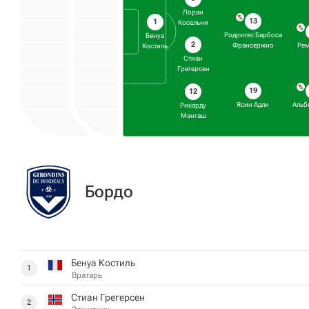
Лоран
13
1
Косельни
Родригес Барбоса
Бенуа
2
Франсержио
Рем
Костиль
Стиан
Грегерсен
19
12
Ясин Адли
Альб
Рикарду
Мангаш
Бордо
Бенуа Костиль
1
Вратарь
Стиан Грегерсен
2