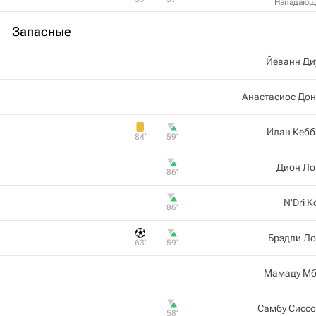
Нападающ
Запасные
Йеванн Ди
Анастасиос Дон
Илан Кебб
84‎’‎
59‎’‎
Дион Ло
86‎’‎
N'Dri Ko
86‎’‎
Брэдли Ло
63‎’‎
59‎’‎
Мамаду Мб
Самбу Сиссо
58‎’‎