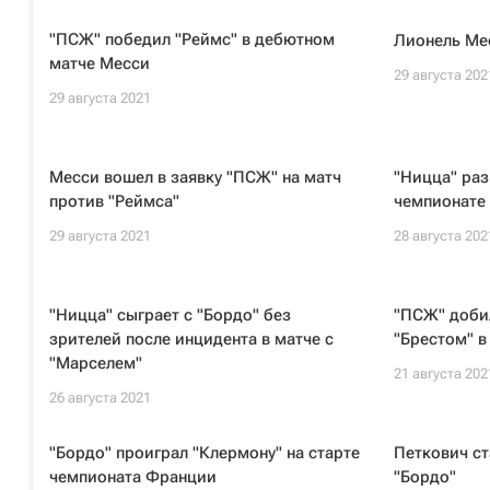
"ПСЖ" победил "Реймс" в дебютном
Лионель Ме
матче Месси
29 августа 202
29 августа 2021
Месси вошел в заявку "ПСЖ" на матч
"Ницца" раз
против "Реймса"
чемпионате
29 августа 2021
28 августа 202
"Ницца" сыграет с "Бордо" без
"ПСЖ" доби
зрителей после инцидента в матче с
"Брестом" в
"Марселем"
21 августа 202
26 августа 2021
"Бордо" проиграл "Клермону" на старте
Петкович ст
чемпионата Франции
"Бордо"