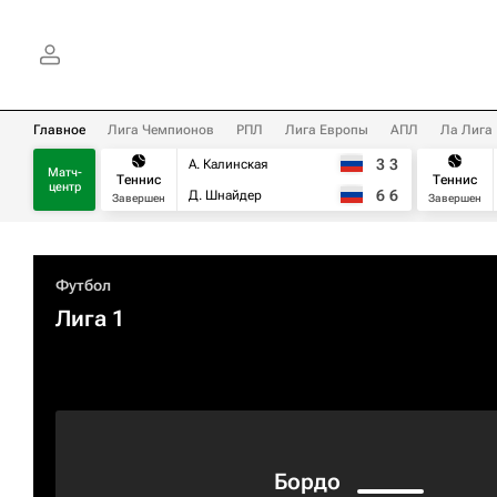
Главное
Лига Чемпионов
РПЛ
Лига Европы
АПЛ
Ла Лига
3
3
А. Калинская
Матч-
Теннис
Теннис
центр
6
6
Д. Шнайдер
Завершен
Завершен
Футбол
Лига 1
Бордо