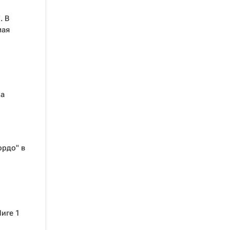
. В
мая
за
ордо" в
Лиге 1