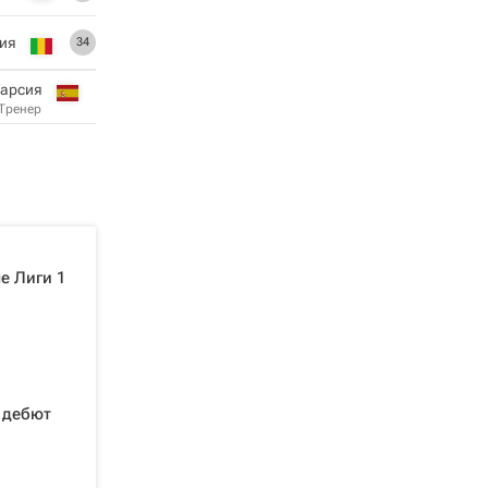
ия
34
Гарсия
Тренер
е Лиги 1
 дебют