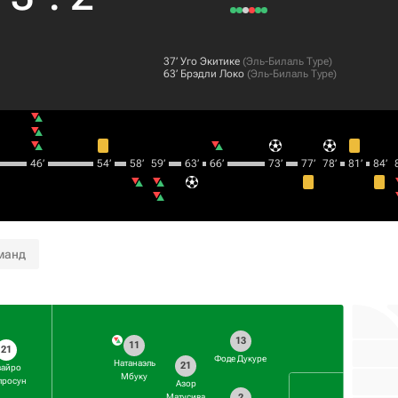
37‎’‎
Уго Экитике
(
Эль-Билаль Туре
)
63‎’‎
Брэдли Локо
(
Эль-Билаль Туре
)
46‎’‎
54‎’‎
58‎’‎
59‎’‎
63‎’‎
66‎’‎
73‎’‎
77‎’‎
78‎’‎
81‎’‎
84‎’‎
8
манд
13
11
21
Фоде Дукуре
Натанаэль
21
вайро
Мбуку
лросун
Азор
2
Матусива