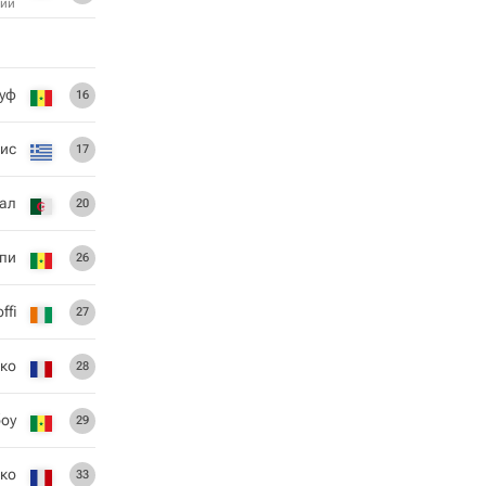
ий
уф
16
ис
17
ал
20
пи
26
ffi
27
ко
28
оу
29
ко
33