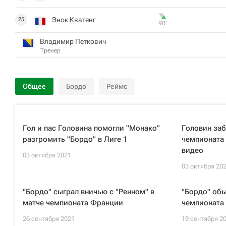
Энок Кватенг
25
90‎’‎
Владимир Петкович
Тренер
Общее
Бордо
Реймс
Гол и пас Головина помогли "Монако"
Головин заб
разгромить "Бордо" в Лиге 1
чемпионата
видео
03 октября 2021
03 октября 20
"Бордо" сыграл вничью с "Ренном" в
"Бордо" обы
матче чемпионата Франции
чемпионата
26 сентября 2021
19 сентября 2