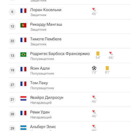
Защитник
Лоран Косельни
6
46‎’‎
Защитник
Рикарду Мангаш
12
Защитник
Тимоте Пембеле
22
Защитник
Родригес Барбоса Франсержио
13
54‎’‎
66‎’‎
Полузащитник
Ясин Адли
19
73‎’‎
81‎’‎
Полузащитник
Том Лаку
27
Полузащитник
Явайро Дилросун
21
46‎’‎
Нападающий
Реми Уден
28
46‎’‎
Нападающий
Альберт Элис
29
90‎’‎