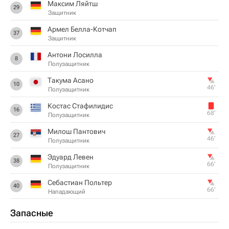
Максим Ляйтш
29
Защитник
Армел Белла-Котчап
37
Защитник
Антони Лосилла
8
Полузащитник
Такума Асано
10
46‎’‎
Полузащитник
Костас Стафилидис
16
68‎’‎
Полузащитник
Милош Пантович
27
46‎’‎
Полузащитник
Эдуард Левен
38
66‎’‎
Полузащитник
Себастиан Польтер
40
66‎’‎
Нападающий
Запасные