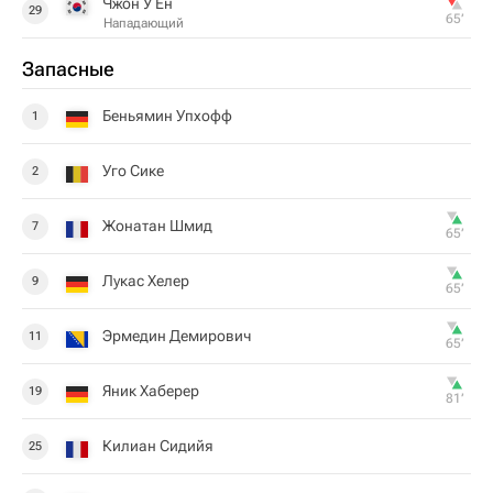
Чжон У Ён
29
65‎’‎
Нападающий
Запасные
Беньямин Упхофф
1
Уго Сике
2
Жонатан Шмид
7
65‎’‎
Лукас Хелер
9
65‎’‎
Эрмедин Демирович
11
65‎’‎
Яник Хаберер
19
81‎’‎
Килиан Сидийя
25