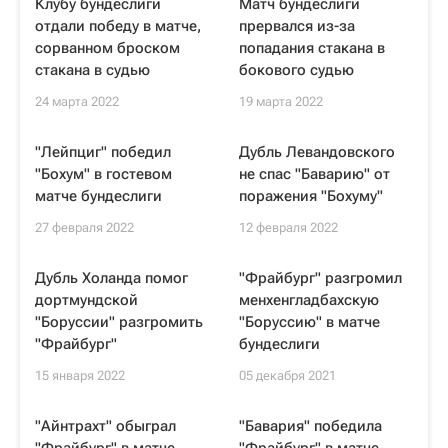
Клубу бундеслиги
Матч бундеслиги
отдали победу в матче,
прервался из-за
сорванном броском
попадания стакана в
стакана в судью
бокового судью
24 марта 2022
19 марта 2022
"Лейпциг" победил
Дубль Левандовского
"Бохум" в гостевом
не спас "Баварию" от
матче бундеслиги
поражения "Бохуму"
27 февраля 2022
12 февраля 2022
Дубль Холанда помог
"Фрайбург" разгромил
дортмундской
менхенгладбахскую
"Боруссии" разгромить
"Боруссию" в матче
"Фрайбург"
бундеслиги
15 января 2022
05 декабря 2021
"Айнтрахт" обыграл
"Бавария" победила