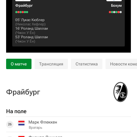
Фрайбург
Бохум
05‎’‎
Лукас Кюблер
(
Николас Хефлер
)
16‎’‎
Роланд Шаллаи
(
Чжон У Ён
)
53‎’‎
Роланд Шаллаи
(
Чжон У Ён
)
О матче
Трансляция
Статистика
Новости ком
Фрайбург
На поле
Марк Флеккен
26
Вратарь