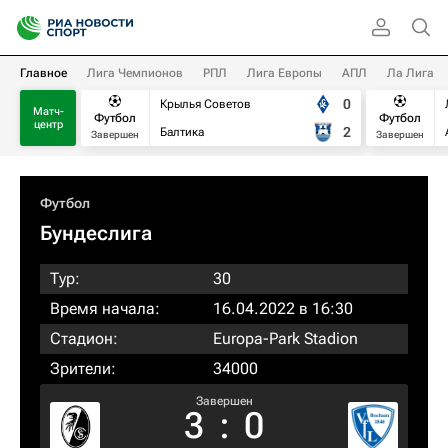
Главное
Лига Чемпионов
РПЛ
Лига Европы
АПЛ
Ла Лига
0
Крылья Советов
Матч-
Футбол
Футбол
центр
2
Балтика
Завершен
Завершен
Футбол
Бундеслига
Тур:
30
Время начала:
16.04.2022 в 16:30
Стадион:
Europa-Park Stadion
Зрители:
34000
Завершен
3
:
0