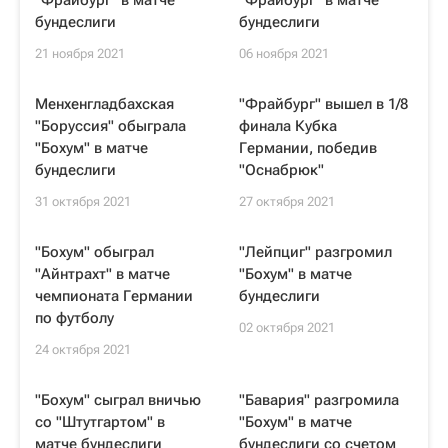
"Фрайбург" в матче
"Фрайбург" в матче
бундеслиги
бундеслиги
21 ноября 2021
06 ноября 2021
Менхенгладбахская
"Фрайбург" вышел в 1/8
"Боруссия" обыграла
финала Кубка
"Бохум" в матче
Германии, победив
бундеслиги
"Оснабрюк"
31 октября 2021
27 октября 2021
"Бохум" обыграл
"Лейпциг" разгромил
"Айнтрахт" в матче
"Бохум" в матче
чемпионата Германии
бундеслиги
по футболу
02 октября 2021
24 октября 2021
"Бохум" сыграл вничью
"Бавария" разгромила
со "Штутгартом" в
"Бохум" в матче
матче бундеслиги
бундеслиги со счетом