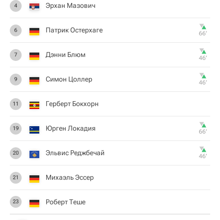
Эрхан Мазович
4
Патрик Остерхаге
6
66‎’‎
Дэнни Блюм
7
46‎’‎
Симон Цоллер
9
46‎’‎
Герберт Бокхорн
11
Юрген Локадия
19
66‎’‎
Эльвис Реджбечай
20
46‎’‎
Михаэль Эссер
21
Роберт Теше
23