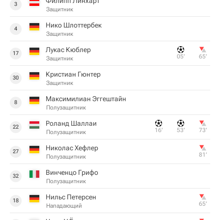
Филипп Линхарт
3
Защитник
Нико Шлоттербек
4
Защитник
Лукас Кюблер
17
05‎’‎
65‎’‎
Защитник
Кристиан Гюнтер
30
Защитник
Максимилиан Эггештайн
8
Полузащитник
Роланд Шаллаи
22
16‎’‎
53‎’‎
73‎’‎
Полузащитник
Николас Хефлер
27
81‎’‎
Полузащитник
Винченцо Грифо
32
Полузащитник
Нильс Петерсен
18
65‎’‎
Нападающий