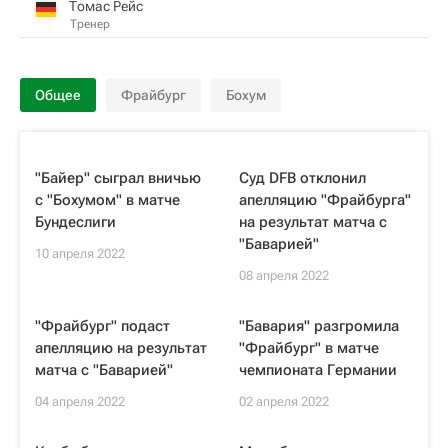
Томас Рейс
Тренер
Общее
Фрайбург
Бохум
"Байер" сыграл вничью
Суд DFB отклонил
с "Бохумом" в матче
апелляцию "Фрайбурга"
Бундеслиги
на результат матча с
"Баварией"
10 апреля 2022
08 апреля 2022
"Фрайбург" подаст
"Бавария" разгромила
апелляцию на результат
"Фрайбург" в матче
матча с "Баварией"
чемпионата Германии
04 апреля 2022
02 апреля 2022