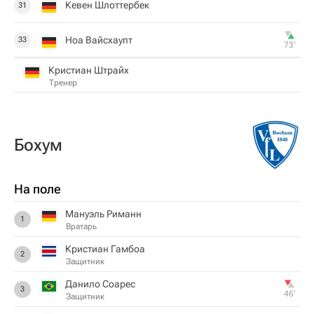
Кевен Шлоттербек
31
Ноа Вайсхаупт
33
73‎’‎
Кристиан Штрайх
Тренер
Бохум
На поле
Мануэль Риманн
1
Вратарь
Кристиан Гамбоа
2
Защитник
Данило Соарес
3
46‎’‎
Защитник