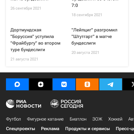
7:0
26 сентября 2021
18 сентября 2021
Дортмундская
"Лейпциг" разгромил
"Боруссия" уступила
"Штутгарт" в матче
"Фрайбургу" во втором
бундеслиги
туре бундеслиги
20 августа 2021
21 августа 2021
Футбол
Фигурное катание
Биатлон
ЗОЖ
Хоккей
Ав
Спецпроекты
Реклама
Продукты и сервисы
Пресс-ц