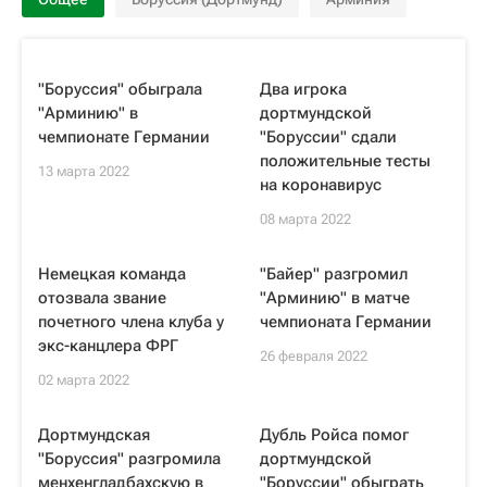
"Боруссия" обыграла
Два игрока
"Арминию" в
дортмундской
чемпионате Германии
"Боруссии" сдали
положительные тесты
13 марта 2022
на коронавирус
08 марта 2022
Немецкая команда
"Байер" разгромил
отозвала звание
"Арминию" в матче
почетного члена клуба у
чемпионата Германии
экс-канцлера ФРГ
26 февраля 2022
02 марта 2022
Дортмундская
Дубль Ройса помог
"Боруссия" разгромила
дортмундской
менхенгладбахскую в
"Боруссии" обыграть