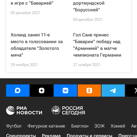
в игре с "Баварией"
дортмундской
"Боруссией"
05 декабря 2021
04 декабря 2021
Холанд занял 11-е
Гол Сане принес
место в голосовании за
"Баварии" победу над
обладателя "Золотого
"Арминией" в матче
мяча"
чемпионата Германии
29 ноября 2021
27 ноября 2021
Футбол
Фигурное катание
Биатлон
ЗОЖ
Хоккей
Ав
Спецпроекты
Реклама
Продукты и сервисы
Пресс-ц