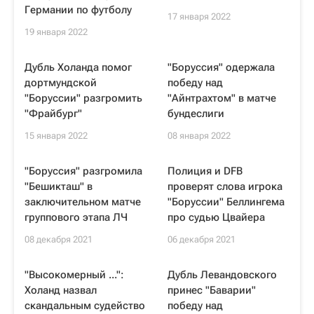
Германии по футболу
17 января 2022
19 января 2022
Дубль Холанда помог
"Боруссия" одержала
дортмундской
победу над
"Боруссии" разгромить
"Айнтрахтом" в матче
"Фрайбург"
бундеслиги
15 января 2022
08 января 2022
"Боруссия" разгромила
Полиция и DFB
"Бешикташ" в
проверят слова игрока
заключительном матче
"Боруссии" Беллингема
группового этапа ЛЧ
про судью Цвайера
08 декабря 2021
06 декабря 2021
"Высокомерный ...":
Дубль Левандовского
Холанд назвал
принес "Баварии"
скандальным судейство
победу над