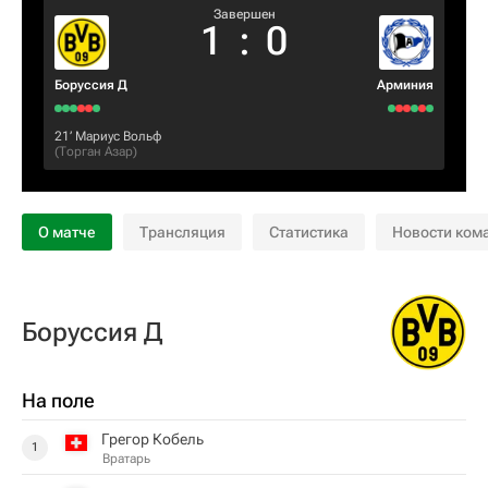
Завершен
1
:
0
Боруссия Д
Арминия
21‎’‎
Мариус Вольф
(
Торган Азар
)
О матче
Трансляция
Статистика
Новости ком
Боруссия Д
На поле
Грегор Кобель
1
Вратарь