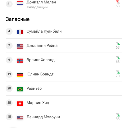
Дониэлл Мален
21
63‎’‎
Нападающий
Запасные
Сумайла Кулибали
4
Джованни Рейна
7
63‎’‎
Эрлинг Холанд
9
63‎’‎
Юлиан Брандт
19
70‎’‎
Рейньер
20
Марвин Хиц
35
Леннард Мэлоуни
45
85‎’‎