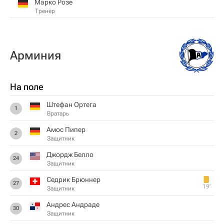
Марко Розе
Тренер
Арминия
На поле
Штефан Ортега
1
Вратарь
Амос Пипер
2
Защитник
Джордж Белло
24
Защитник
Седрик Брюннер
27
19‎’‎
Защитник
Андрес Андраде
30
Защитник