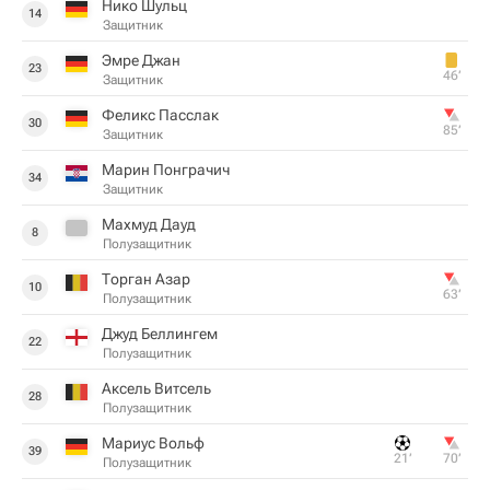
Нико Шульц
14
Защитник
Эмре Джан
23
46‎’‎
Защитник
Феликс Пасслак
30
85‎’‎
Защитник
Марин Понграчич
34
Защитник
Махмуд Дауд
8
Полузащитник
Торган Азар
10
63‎’‎
Полузащитник
Джуд Беллингем
22
Полузащитник
Аксель Витсель
28
Полузащитник
Мариус Вольф
39
21‎’‎
70‎’‎
Полузащитник