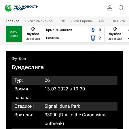
Главное
Лига Чемпионов
РПЛ
Лига Европы
АПЛ
Ла Лига
0
Крылья Советов
Матч-
Футбол
Футбол
центр
2
Балтика
Завершен
Завершен
Футбол
Бундеслига
Тур:
26
Время
13.03.2022 в 19:30
начала:
Стадион:
Signal Iduna Park
Зрители:
33000 (Due to the Coronavirus
outbreak)