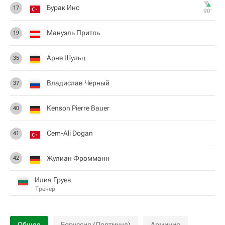
Бурак Инс
17
90‎’‎
Мануэль Притль
19
Арне Шульц
35
Владислав Черный
37
Kenson Pierre Bauer
40
Cem-Ali Dogan
41
Жулиан Фромманн
42
Илия Груев
Тренер
Общее
Боруссия (Дортмунд)
Арминия