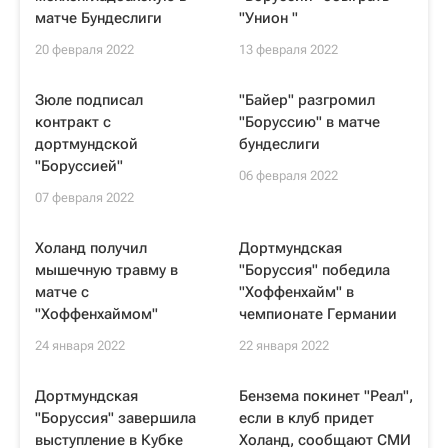
матче Бундеслиги
"Унион "
20 февраля 2022
13 февраля 2022
Зюле подписал
"Байер" разгромил
контракт с
"Боруссию" в матче
дортмундской
бундеслиги
"Боруссией"
06 февраля 2022
07 февраля 2022
Холанд получил
Дортмундская
мышечную травму в
"Боруссия" победила
матче с
"Хоффенхайм" в
"Хоффенхаймом"
чемпионате Германии
24 января 2022
22 января 2022
Дортмундская
Бензема покинет "Реал",
"Боруссия" завершила
если в клуб придет
выступление в Кубке
Холанд, сообщают СМИ