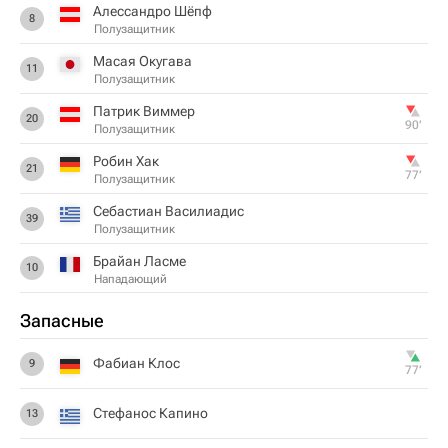
Алессандро Шёпф
8
Полузащитник
Масая Окугава
11
Полузащитник
Патрик Виммер
20
90‎’‎
Полузащитник
Робин Хак
21
77‎’‎
Полузащитник
Себастиан Василиадис
39
Полузащитник
Брайан Ласме
10
Нападающий
Запасные
Фабиан Клос
9
77‎’‎
Стефанос Капино
13