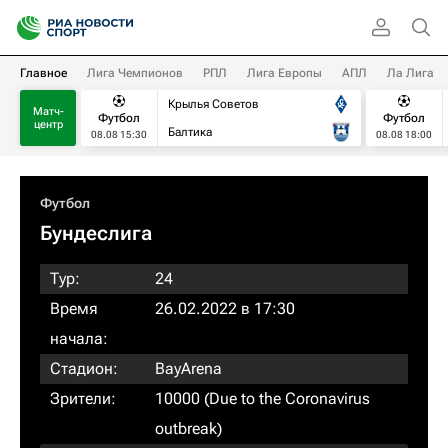
Главное
Лига Чемпионов
РПЛ
Лига Европы
АПЛ
Ла Лига
Крылья Советов
Матч-
Футбол
Футбол
центр
Балтика
08.08 15:30
08.08 18:00
Футбол
Бундеслига
Тур:
24
Время
26.02.2022 в 17:30
начала:
Стадион:
BayArena
Зрители:
10000 (Due to the Coronavirus
outbreak)