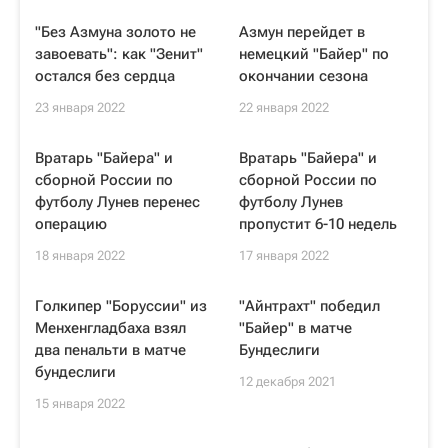
"Без Азмуна золото не
Азмун перейдет в
завоевать": как "Зенит"
немецкий "Байер" по
остался без сердца
окончании сезона
23 января 2022
22 января 2022
Вратарь "Байера" и
Вратарь "Байера" и
сборной России по
сборной России по
футболу Лунев перенес
футболу Лунев
операцию
пропустит 6-10 недель
18 января 2022
17 января 2022
Голкипер "Боруссии" из
"Айнтрахт" победил
Менхенгладбаха взял
"Байер" в матче
два пенальти в матче
Бундеслиги
бундеслиги
12 декабря 2021
15 января 2022