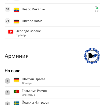
Пьеро Инкапье
33
82‎’‎
Никлас Ломб
36
Херардо Сеоане
Тренер
Арминия
На поле
Штефан Ортега
1
Вратарь
Гильерме Рамос
3
Защитник
Йоаким Нильссон
4