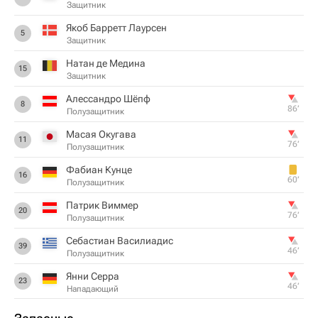
Защитник
Якоб Барретт Лаурсен
5
Защитник
Натан де Медина
15
Защитник
Алессандро Шёпф
8
86‎’‎
Полузащитник
Масая Окугава
11
76‎’‎
Полузащитник
Фабиан Кунце
16
60‎’‎
Полузащитник
Патрик Виммер
20
76‎’‎
Полузащитник
Себастиан Василиадис
39
46‎’‎
Полузащитник
Янни Серра
23
46‎’‎
Нападающий