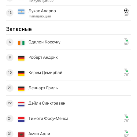
Полузащитник
Лукас Аларио
13
30‎’‎
Нападающий
Запасные
Одилон Коссуну
6
86‎’‎
Роберт Андрих
8
Керем Демирбай
10
76‎’‎
Леннарт Гриль
21
Дэйли Синкгравен
22
Тимоти Фосу-Менса
24
76‎’‎
Амин Адли
31
82‎’‎