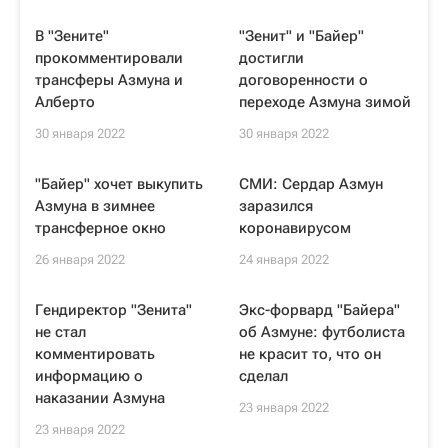
В "Зените"
"Зенит" и "Байер"
прокомментировали
достигли
трансферы Азмуна и
договоренности о
Алберто
переходе Азмуна зимой
30 января 2022
30 января 2022
"Байер" хочет выкупить
СМИ: Сердар Азмун
Азмуна в зимнее
заразился
трансферное окно
коронавирусом
26 января 2022
24 января 2022
Гендиректор "Зенита"
Экс-форвард "Байера"
не стал
об Азмуне: футболиста
комментировать
не красит то, что он
информацию о
сделал
наказании Азмуна
23 января 2022
23 января 2022