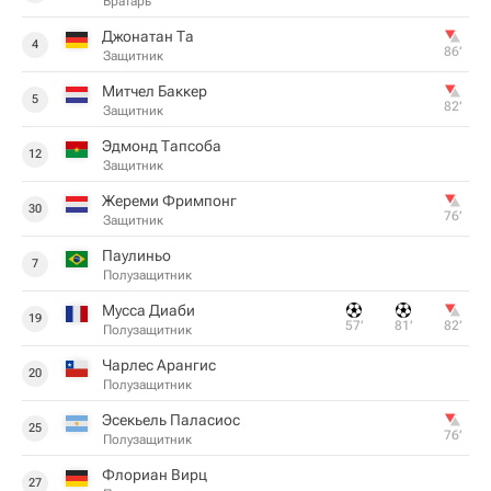
Вратарь
Джонатан Та
4
86‎’‎
Защитник
Митчел Баккер
5
82‎’‎
Защитник
Эдмонд Тапсоба
12
Защитник
Жереми Фримпонг
30
76‎’‎
Защитник
Паулиньо
7
Полузащитник
Мусса Диаби
19
57‎’‎
81‎’‎
82‎’‎
Полузащитник
Чарлес Арангис
20
Полузащитник
Эсекьель Паласиос
25
76‎’‎
Полузащитник
Флориан Вирц
27