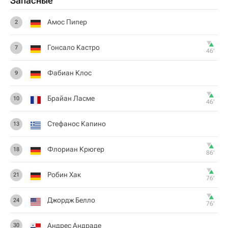
Запасные
Амос Пипер
2
Гонсало Кастро
7
46‎’‎
Фабиан Клос
9
Брайан Ласме
10
46‎’‎
Стефанос Капино
13
Флориан Крюгер
18
86‎’‎
Робин Хак
21
76‎’‎
Джордж Белло
24
76‎’‎
Андрес Андраде
30