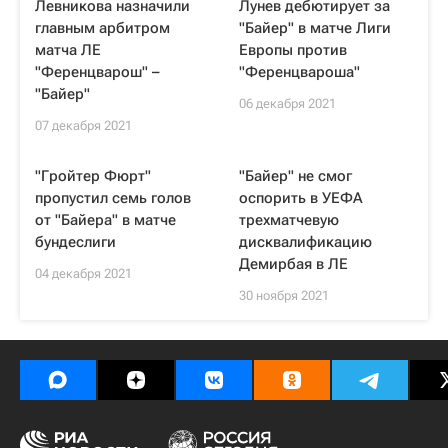
Левникова назначили
Лунев дебютирует за
главным арбитром
"Байер" в матче Лиги
матча ЛЕ
Европы против
"Ференцварош" –
"Ференцвароша"
"Байер"
06 декабря 2021
07 декабря 2021
"Гройтер Фюрт"
"Байер" не смог
пропустил семь голов
оспорить в УЕФА
от "Байера" в матче
трехматчевую
бундеслиги
дисквалификацию
Демирбая в ЛЕ
04 декабря 2021
30 ноября 2021