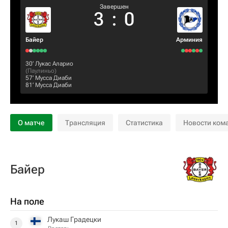
Завершен
3
:
0
Байер
Арминия
30‎’‎
Лукас Аларио
(
Паулиньо
)
57‎’‎
Мусса Диаби
81‎’‎
Мусса Диаби
О матче
Трансляция
Статистика
Новости ком
Байер
На поле
Лукаш Градецки
1