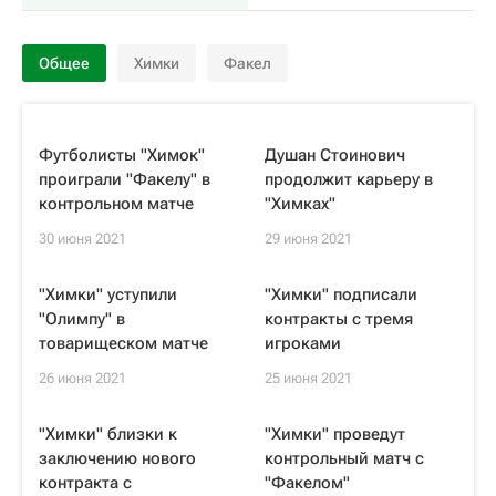
Общее
Химки
Факел
Футболисты "Химок"
Душан Стоинович
проиграли "Факелу" в
продолжит карьеру в
контрольном матче
"Химках"
30 июня 2021
29 июня 2021
"Химки" уступили
"Химки" подписали
"Олимпу" в
контракты с тремя
товарищеском матче
игроками
26 июня 2021
25 июня 2021
"Химки" близки к
"Химки" проведут
заключению нового
контрольный матч с
контракта с
"Факелом"