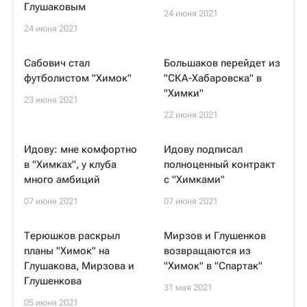
Глушаковым
24 июня 2021
24 июня 2021
Сабович стал
Большаков перейдет из
футболистом "Химок"
"СКА-Хабаровска" в
"Химки"
23 июня 2021
22 июня 2021
Идову: мне комфортно
Идову подписал
в "Химках", у клуба
полноценный контракт
много амбиций
с "Химками"
07 июня 2021
07 июня 2021
Терюшков раскрыл
Мирзов и Глушенков
планы "Химок" на
возвращаются из
Глушакова, Мирзова и
"Химок" в "Спартак"
Глушенкова
31 мая 2021
05 июня 2021