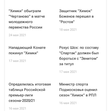
"Химки" обыграли
Защитник "Химок"
"Чертаново" в матче
Боженов перешел в
молодежного
"Ростов"
первенства России
18 мая 2021
24 мая 2021
Нападающий Конате
Рохус Шох: по составу
покинул "Химки"
"Спартак" должен был
бороться с "Зенитом"
17 мая 2021
за титул
17 мая 2021
Определилась итоговая
Министр спорта
таблица Российской
Подмосковья оценил
премьер-лиги
сезон "Химок" в РПЛ
сезона-2020/21
16 мая 2021
16 мая 2021