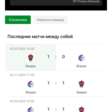
40‎’‎
Роман Акбашев
Статистика
Новости команд
Последние матчи между собой
02.03.2025 14:00
1
:
0
Химки
Факел
03.11.2024 17:30
1
:
1
Факел
Химки
03.03.2023 19:00
1
:
1