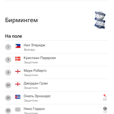
Бирмингем
На поле
Нил Этеридж
1
Вратарь
Кристиан Педерсен
3
Защитник
Марк Робертс
4
Защитник
Джордан Грэм
24
Защитник
Онель Эрнандес
25
86‎’‎
Защитник
Нико Гордон
50
13‎’‎
Защитник