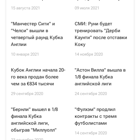
15 августа 2021
09 июля 2021
"Манчестер Сити" и
СМИ: Руни будет
"Челси" вышли в
тренировать "Дерби
четвертый раунд Кубка
Каунти" после отставки
Англии
Коку
10 января 2021
14 ноября 2020
Кубок Англии начала 20-
"Астон Вилла" вышла в
го века продан более
1/8 финала Кубка
чем за €834 тысячи
английской лиги
29 сентября 2020
24 сентября 2020
"Бернли" вышел в 1/8
"Фулхэм" продлил
финала Кубка
контракты с тремя
английской лиги,
футболистами
обыграв "Миллуолл"
14 сентября 2020
23 сентября 2020