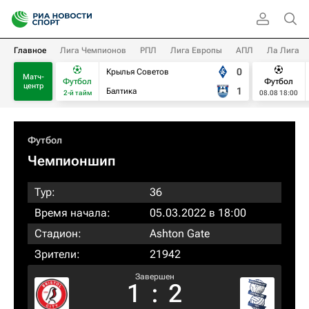
Главное
Лига Чемпионов
РПЛ
Лига Европы
АПЛ
Ла Лига
0
Крылья Советов
Матч-
Футбол
Футбол
центр
1
Балтика
2-й тайм
08.08 18:00
Футбол
Чемпионшип
Тур:
36
Время начала:
05.03.2022 в 18:00
Стадион:
Ashton Gate
Зрители:
21942
Завершен
1
:
2