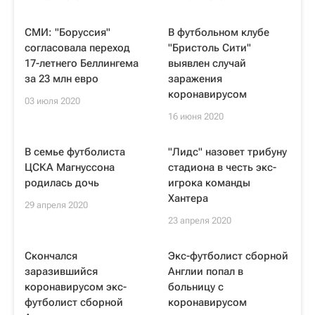
СМИ: "Боруссия"
В футбольном клубе
согласовала переход
"Бристоль Сити"
17-летнего Беллингема
выявлен случай
за 23 млн евро
заражения
коронавирусом
03 июля 2020
16 июня 2020
В семье футболиста
"Лидс" назовет трибуну
ЦСКА Магнуссона
стадиона в честь экс-
родилась дочь
игрока команды
Хантера
29 апреля 2020
23 апреля 2020
Скончался
Экс-футболист сборной
заразившийся
Англии попал в
коронавирусом экс-
больницу с
футболист сборной
коронавирусом