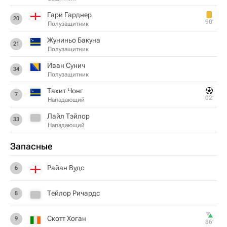
Гари Гарднер
20
90‎’‎
Полузащитник
Жуниньо Бакуна
21
Полузащитник
Иван Сунич
34
Полузащитник
Тахит Чонг
7
02‎’‎
Нападающий
Лайл Тэйлор
33
Нападающий
Запасные
Райан Вудс
6
Тейлор Ричардс
8
Скотт Хоган
9
86‎’‎