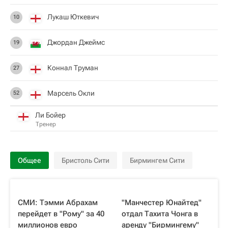
Лукаш Юткевич
10
Джордан Джеймс
19
Коннал Труман
27
Марсель Окли
52
Ли Бойер
Тренер
Общее
Бристоль Сити
Бирмингем Сити
СМИ: Тэмми Абрахам
"Манчестер Юнайтед"
перейдет в "Рому" за 40
отдал Тахита Чонга в
миллионов евро
аренду "Бирмингему"