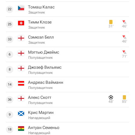
Томаш Калас
22
Защитник
Тимм Клозе
25
31‎’‎
46‎’‎
Защитник
Сэмюэл Белл
33
46‎’‎
Защитник
Мэттью Джеймс
6
71‎’‎
Полузащитник
Джозеф Вильямс
8
Полузащитник
Андреас Вайманн
14
Полузащитник
Алекс Скотт
36
48‎’‎
85‎’‎
Полузащитник
Крис Мартин
9
Нападающий
Антуан Семеньо
18
Нападающий