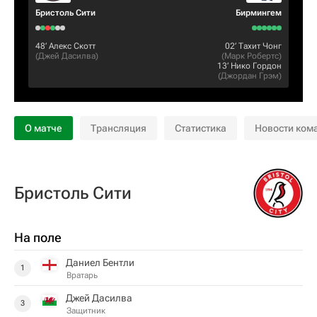
Бристоль Сити
Бирмингем
48‎’‎
Алекс Скотт
02‎’‎
Тахит Чонг
(
Джей Дасилва
)
(
Марк Робертс
)
13‎’‎
Нико Гордон
(
Джордан Грэм
)
О матче
Трансляция
Статистика
Новости ком
Бристоль Сити
На поле
Даниел Бентли
1
Вратарь
Джей Дасилва
3
Защитник