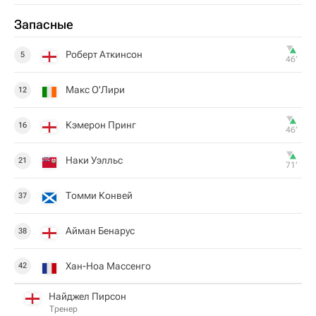
Запасные
Роберт Аткинсон
5
46‎’‎
Макс О'Лири
12
Кэмерон Принг
16
46‎’‎
Наки Уэлльс
21
71‎’‎
Томми Конвей
37
Айман Бенарус
38
Хан-Ноа Массенго
42
Найджел Пирсон
Тренер