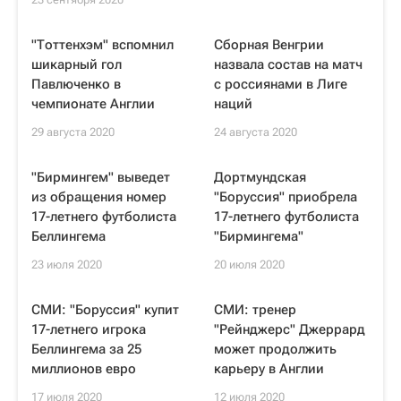
"Тоттенхэм" вспомнил
Сборная Венгрии
шикарный гол
назвала состав на матч
Павлюченко в
с россиянами в Лиге
чемпионате Англии
наций
29 августа 2020
24 августа 2020
"Бирмингем" выведет
Дортмундская
из обращения номер
"Боруссия" приобрела
17-летнего футболиста
17-летнего футболиста
Беллингема
"Бирмингема"
23 июля 2020
20 июля 2020
СМИ: "Боруссия" купит
СМИ: тренер
17-летнего игрока
"Рейнджерс" Джеррард
Беллингема за 25
может продолжить
миллионов евро
карьеру в Англии
17 июля 2020
12 июля 2020