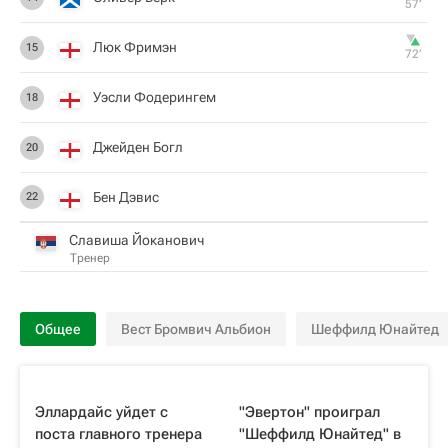
57‎’‎
Люк Фримэн
15
72‎’‎
Уэсли Фодерингем
18
Джейден Богл
20
Бен Дэвис
22
Славиша Йоканович
Тренер
Общее
Вест Бромвич Альбион
Шеффилд Юнайтед
Эллардайс уйдет с
"Эвертон" проиграл
поста главного тренера
"Шеффилд Юнайтед" в