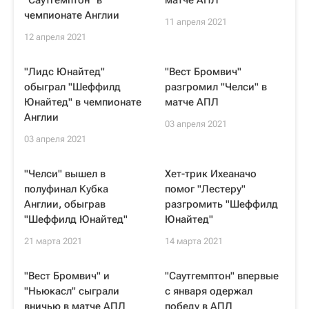
"Саутгемптон" в
матче АПЛ
чемпионате Англии
11 апреля 2021
12 апреля 2021
"Лидс Юнайтед"
"Вест Бромвич"
обыграл "Шеффилд
разгромил "Челси" в
Юнайтед" в чемпионате
матче АПЛ
Англии
03 апреля 2021
03 апреля 2021
"Челси" вышел в
Хет-трик Ихеаначо
полуфинал Кубка
помог "Лестеру"
Англии, обыграв
разгромить "Шеффилд
"Шеффилд Юнайтед"
Юнайтед"
21 марта 2021
14 марта 2021
"Вест Бромвич" и
"Саутгемптон" впервые
"Ньюкасл" сыграли
с января одержал
вничью в матче АПЛ
победу в АПЛ