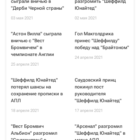
сыграли вничью в
разгромить "Шеффилд
"Дерби Черной страны"
Юнайтед"
03 мая 2021
02 мая 2021
"Астон Вилла" сыграла
Гол Макголдрика
вничью с "Вест
принес "Шеффилду"
Бромвичем" в
победу над "Брайтоном"
чемпионате Англии
24 апреля 2021
25 апреля 2021
"Шеффилд Юнайтед"
Саудовский принц
потерял шансы на
покинул пост
сохранение прописки в
руководителя
АПЛ
"Шеффилд Юнайтед"
18 апреля 2021
17 апреля 2021
"Вест Бромвич
"Арсенал" разгромил
Альбион" разгромил
"Шеффилд Юнайтед" в