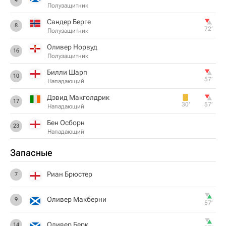
4
Полузащитник
Сандер Берге
8
72‎’‎
Полузащитник
Оливер Норвуд
16
Полузащитник
Билли Шарп
10
57‎’‎
Нападающий
Дэвид Макголдрик
17
30‎’‎
57‎’‎
Нападающий
Бен Осборн
23
Нападающий
Запасные
Риан Брюстер
7
Оливер Макберни
9
57‎’‎
Оливер Берк
14