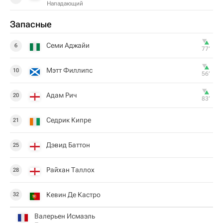
Нападающий
Запасные
Семи Аджайи
6
77‎’‎
Мэтт Филлипс
10
56‎’‎
Адам Рич
20
83‎’‎
Седрик Кипре
21
Дэвид Баттон
25
Райхан Таллох
28
Кевин Де Кастро
32
Валерьен Исмаэль