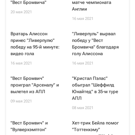
"Вест Бромвича"
матче чемпионата
Англии
20 мая 2021
16 мая 2021
Вратарь Алиссон
"Ливерпуль" вырвал
принес "Ливерпулю"
победу у "Вест
победу на 95-й минуте:
Бромвича" благодаря
видео гола
голу Алиссона
16 мая 2021
16 мая 2021
"Вест Бромвич"
"Кристал Пэлас"
проиграл "Арсеналу" и
обыграл "Шеффилд
вылетел из АПЛ
Юнайтед" в 35-м туре
АПЛ
09 мая 2021
08 мая 2021
"Вест Бромвич" и
Хет-трик Бейла помог
"Вулверхэмптон"
"Тоттенхэму"