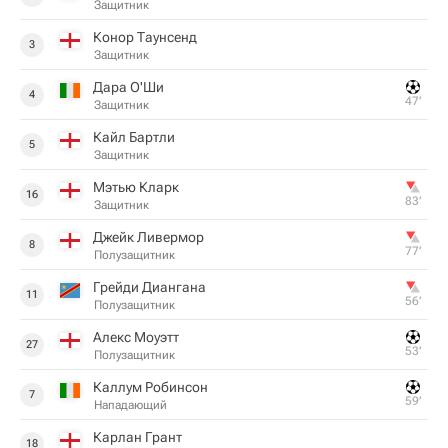
Защитник
Конор Таунсенд
3
Защитник
Дара О'Ши
4
47‎’‎
Защитник
Кайл Бартли
5
Защитник
Мэтью Кларк
16
83‎’‎
Защитник
Джейк Ливермор
8
77‎’‎
Полузащитник
Грейди Диангана
11
56‎’‎
Полузащитник
Алекс Моуэтт
27
53‎’‎
Полузащитник
Каллум Робинсон
7
59‎’‎
Нападающий
Карлан Грант
18