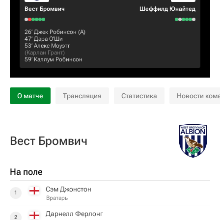
Вест Бромвич
Шеффилд Юнайтед
26‎’‎
Джек Робинсон
(А)
47‎’‎
Дара О'Ши
53‎’‎
Алекс Моуэтт
(
Карлан Грант
)
59‎’‎
Каллум Робинсон
О матче
Трансляция
Статистика
Новости ком
Вест Бромвич
На поле
Сэм Джонстон
1
Вратарь
Дарнелл Ферлонг
2