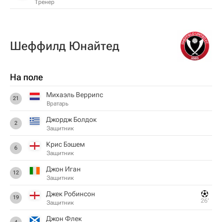
Тренер
Шеффилд Юнайтед
На поле
Михаэль Веррипс
21
Вратарь
Джордж Болдок
2
Защитник
Крис Бэшем
6
Защитник
Джон Иган
12
Защитник
Джек Робинсон
19
26‎’‎
Защитник
Джон Флек