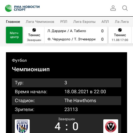
Главное
Лига Чемпионов
РПЛ
Лига Европы
АПЛ
Ла Лига
0
Л. Дардери
А. Табило
Матч-
Теннис
Теннис
центр
0
Ф. Черундоло
Т. Этчеверри
Завершен
11.08 17:00
Футбол
Чемпионшип
Тур:
3
Время начала:
18.08.2021 в 22:00
Стадион:
The Hawthorns
Зрители:
23113
Завершен
4
:
0