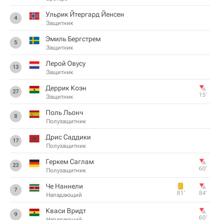
Ульрик Йтергард Йенсен
4
Защитник
Эмиль Бергстрем
5
Защитник
Лерой Овусу
13
Защитник
Деррик Коэн
27
15‎’‎
Защитник
Поль Льонч
8
Полузащитник
Дрис Саддики
17
Полузащитник
Геркем Саглам
23
60‎’‎
Полузащитник
Че Наннели
7
81‎’‎
84‎’‎
Нападающий
Кваси Вридт
9
60‎’‎
Нападающий