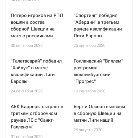
Пятеро игроков из РПЛ
"Спортинг" победил
вошли в состав
"Абердин" в третьем
сборной Швеции на
раунде квалификации
матч с россиянами
Лиги Европы
30 сентября 2020
25 сентября 2020
"Галатасарай" победил
Голландский "Виллем"
"Хайдук" в матче
разгромил
квалификации Лиги
люксембургский
Европы
"Прогрес"
24 сентября 2020
16 сентября 2020
АЕК Карреры сыграет в
Берг и Олссон вызваны
третьем отборочном
в сборную Швеции на
раунде ЛЕ с "Санкт-
матчи Лиги наций
Галленом"
26 августа 2020
01 сентября 2020