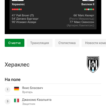
Хераклес
Виллем II
41‎’‎
Рай Влоет
(П)
66‎’‎
Матс Келерт
54‎’‎
Делано Бургзорг
(
Ринго Меервельд
)
90‎’‎
Исмаил Аззауи
77‎’‎
Макс Свенссон
(
Аргирис Кампетсис
)
О матче
Трансляция
Статистика
Новости ком
Хераклес
На поле
Янис Бласвич
1
Вратарь
Джакомо Квальята
3
Защитник