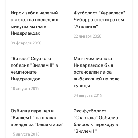
Игрок забил нелепый
Футболист "Хераклеса"
автогол на последних
Чиборра стал игроком
минутах матча в
"Аталанты"
Нидерландах
22 января 2020
09 февраля 2020
"Витесс" Слуцкого
Матч чемпионата
победил "Виллем II" в
Нидерландов был
чемпионате
остановлен из-за
Нидерландов
выбежавшей на поле
курицы
10 августа 2019
04 августа 2019
Озбилиз перешел в
Экс-футболист
"Виллем II" на правах
"Спартака" Озбилиз
аренды из "Бешикташа"
близок к переходу в
"Виллем II"
15 августа 2018