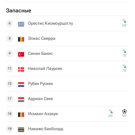
Запасные
Орестис Киомоурцоглу
6
68‎’‎
Элиас Сиерра
8
Синан Бакис
9
78‎’‎
Николай Лаурсен
11
78‎’‎
Рубен Рускен
12
Адриан Секе
17
Исмаил Аззауи
18
68‎’‎
90‎’‎
Наважо Бакбоорд
19