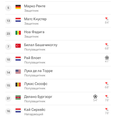
Марко Ренте
5
Защитник
Матс Кнустер
13
84‎’‎
Защитник
Ноа Фадига
23
Защитник
Билал Башачикоглу
7
68‎’‎
Полузащитник
Рай Влоет
10
41‎’‎
Полузащитник
Лука де ла Торре
14
Полузащитник
Лукас Схоофс
15
68‎’‎
Полузащитник
Делано Бургзорг
37
54‎’‎
78‎’‎
Полузащитник
Кай Сирхейс
16
78‎’‎
Нападающий