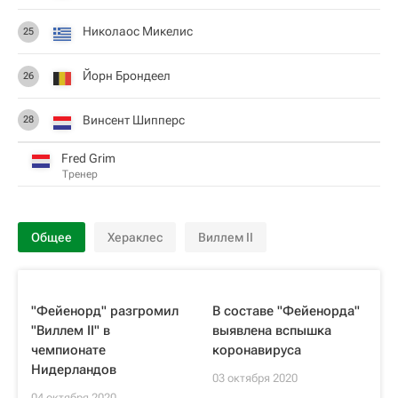
Николаос Микелис
25
Йорн Брондеел
26
Винсент Шипперс
28
Fred Grim
Тренер
Общее
Хераклес
Виллем II
"Фейенорд" разгромил
В составе "Фейенорда"
"Виллем II" в
выявлена вспышка
чемпионате
коронавируса
Нидерландов
03 октября 2020
04 октября 2020