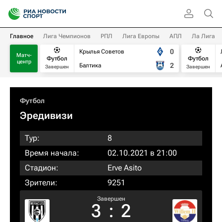
Главное
Лига Чемпионов
РПЛ
Лига Европы
АПЛ
Ла Лига
0
Крылья Советов
Матч-
Футбол
Футбол
центр
2
Балтика
Завершен
Завершен
Футбол
Эредивизи
Тур:
8
Время начала:
02.10.2021 в 21:00
Стадион:
Erve Asito
Зрители:
9251
Завершен
3
:
2