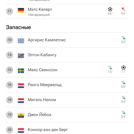
Матс Келерт
11
66‎’‎
84‎’‎
Нападающий
Запасные
Аргирис Кампетсис
10
60‎’‎
Элтон Кабангу
14
Макс Свенссон
15
15‎’‎
77‎’‎
Ринго Меервельд
16
60‎’‎
Мигель Нелом
18
84‎’‎
Джон Йебоа
19
84‎’‎
Коннор ван ден Берг
24