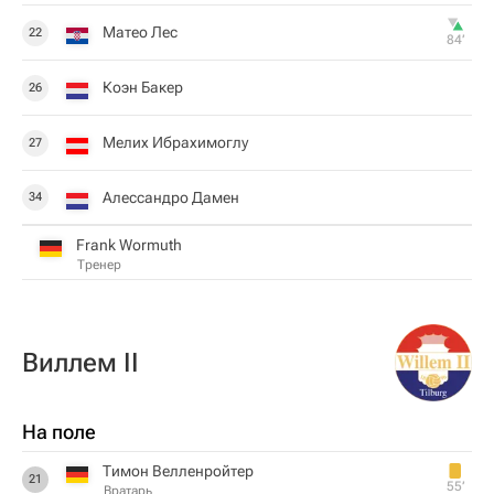
Матео Лес
22
84‎’‎
Коэн Бакер
26
Мелих Ибрахимоглу
27
Алессандро Дамен
34
Frank Wormuth
Тренер
Виллем II
На поле
Тимон Велленройтер
21
55‎’‎
Вратарь