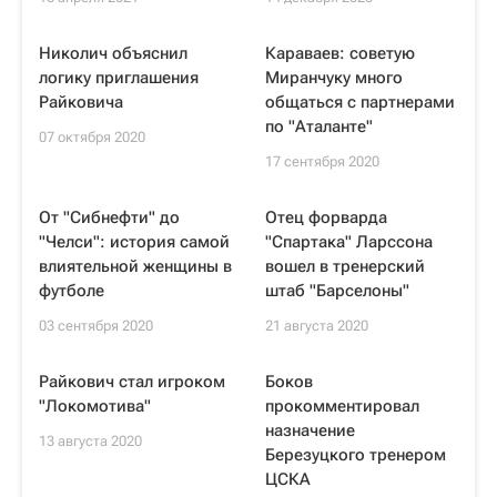
Николич объяснил
Караваев: советую
логику приглашения
Миранчуку много
Райковича
общаться с партнерами
по "Аталанте"
07 октября 2020
17 сентября 2020
От "Сибнефти" до
Отец форварда
"Челси": история самой
"Спартака" Ларссона
влиятельной женщины в
вошел в тренерский
футболе
штаб "Барселоны"
03 сентября 2020
21 августа 2020
Райкович стал игроком
Боков
"Локомотива"
прокомментировал
назначение
13 августа 2020
Березуцкого тренером
ЦСКА