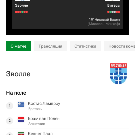
Зволле
Витесс
19‎’‎
Николай Баден
(
Миллион Манхоф
)
О матче
Трансляция
Статистика
Новости ком
Зволле
На поле
Костас Лампроу
1
Вратарь
Брам ван Полен
2
Защитник
Кеннет Паал