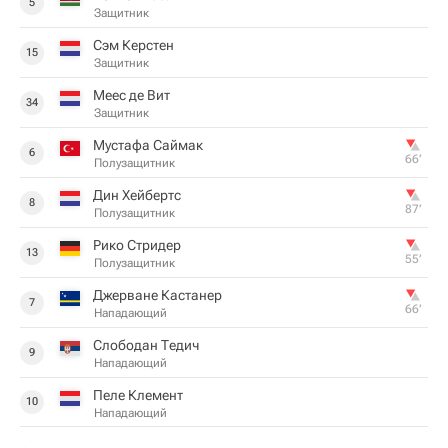
5
Защитник
Сэм Керстен
15
Защитник
Меес де Вит
34
Защитник
Мустафа Саймак
6
66‎’‎
Полузащитник
Дин Хейбертс
8
87‎’‎
Полузащитник
Рико Стридер
13
55‎’‎
Полузащитник
Джерване Кастанер
7
66‎’‎
Нападающий
Слободан Тедич
9
Нападающий
Пеле Клемент
10
Нападающий