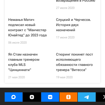
возвращения в Россию
27 июля 2020
Неманья Матич
Слуцкий и Черчесов.
подписал новый
История двух
контракт с "Манчестер
назначений
Юнайтед" до 2023 года
17 июня 2020
06 июля 2020
Яп Стам назначен
Стюринг покинет пост
главным тренером
исполняющего
клуба MLS
обязанности главного
"Цинциннати"
тренера "Витесса"
21 мая 2020
19 мая 2020