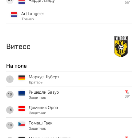
Чарди Ланду
45
66‎’‎
Art Langeler
Тренер
Витесс
На поле
Маркус Шуберт
1
Вратарь
Ришедли Базур
10
39‎’‎
Защитник
Доминик Ороз
16
Защитник
Томаш Гаек
18
Защитник