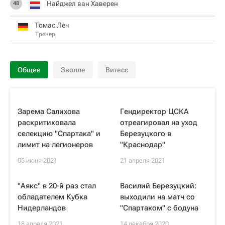
Найджел ван Хаверен
48
Томас Леч
Тренер
Общее
Зволле
Витесс
Зарема Салихова
Гендиректор ЦСКА
раскритиковала
отреагировал на уход
селекцию "Спартака" и
Березуцкого в
лимит на легионеров
"Краснодар"
05 июня 2021
21 апреля 2021
"Аякс" в 20-й раз стал
Василий Березуцкий:
обладателем Кубка
выходили на матч со
Нидерландов
"Спартаком" с бодуна
18 апреля 2021
14 декабря 2020