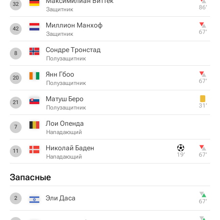
Максимилиан Виттек
32
86‎’‎
Защитник
Миллион Манхоф
42
67‎’‎
Защитник
Сондре Тронстад
8
Полузащитник
Янн Гбоо
20
67‎’‎
Полузащитник
Матуш Беро
21
31‎’‎
Полузащитник
Лои Опенда
7
Нападающий
Николай Баден
11
19‎’‎
67‎’‎
Нападающий
Запасные
Эли Даса
2
67‎’‎