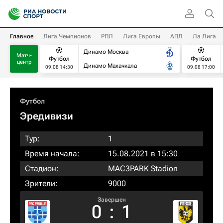
Главное
Лига Чемпионов
РПЛ
Лига Европы
АПЛ
Ла Лига
Динамо Москва
Матч-
Футбол
Футбол
центр
Динамо Махачкала
09.08 14:30
09.08 17:00
Футбол
Эредивизи
Тур:
1
Время начала:
15.08.2021 в 15:30
Стадион:
MAC3PARK Stadion
Зрители:
9000
Завершен
0
:
1