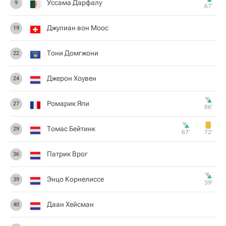
Уссама Дарфалу
9
67‎’‎
Джулиан вон Моос
19
Тони Домгжони
22
Джерон Хоувен
24
Ромарик Япи
27
86‎’‎
Томас Бейтинк
29
67‎’‎
72‎’‎
Патрик Врог
36
Энцо Корнелиссе
39
39‎’‎
Даан Хейсман
40