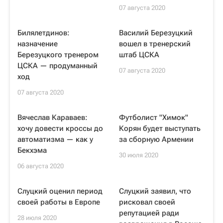
07 августа 2020
Билялетдинов:
Василий Березуцкий
назначение
вошел в тренерский
Березуцкого тренером
штаб ЦСКА
ЦСКА — продуманный
07 августа 2020
ход
07 августа 2020
Вячеслав Караваев:
Футболист "Химок"
хочу довести кроссы до
Корян будет выступать
автоматизма — как у
за сборную Армении
Бекхэма
30 июля 2020
06 августа 2020
Слуцкий оценил период
Слуцкий заявил, что
своей работы в Европе
рисковал своей
репутацией ради
28 июля 2020