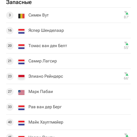
Запасные
Симен Вут
3
87‎’‎
Яспер Шенделаар
16
Томас ван ден Белт
20
55‎’‎
Самир Лагсир
21
Элиано Рейндерс
23
66‎’‎
Марк Пабаи
27
Рав ван дер Берг
33
Майк Хауптмейер
40