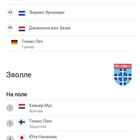
Энрико Эрнандес
44
Джованни ван Звам
49
Томас Леч
Тренер
Зволле
На поле
Хавьер Мус
1
Вратарь
Томас Лам
3
Защитник
Юта Накаяма
4