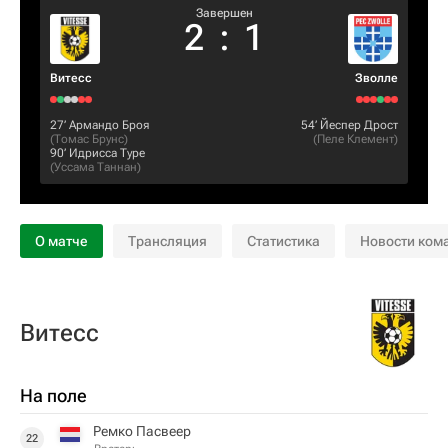
Завершен
2
:
1
Витесс
Зволле
27‎’‎
Армандо Броя
54‎’‎
Йеспер Дрост
(
Томас Брунс
)
(
Пеле Клемент
)
90‎’‎
Идрисса Туре
(
Уссама Таннан
)
О матче
Трансляция
Статистика
Новости ком
Витесс
На поле
Ремко Пасвеер
22