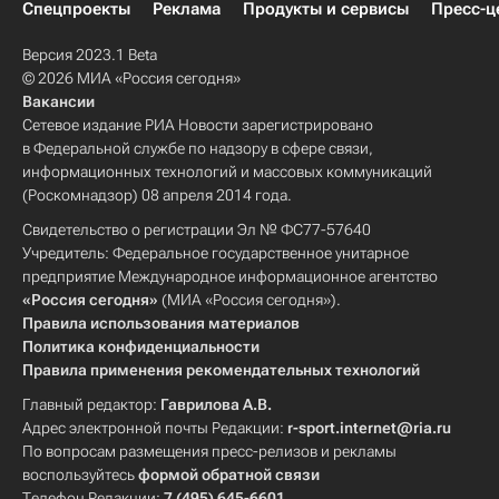
Спецпроекты
Реклама
Продукты и сервисы
Пресс-ц
Версия 2023.1 Beta
© 2026 МИА «Россия сегодня»
Вакансии
Сетевое издание РИА Новости зарегистрировано
в Федеральной службе по надзору в сфере связи,
информационных технологий и массовых коммуникаций
(Роскомнадзор) 08 апреля 2014 года.
Свидетельство о регистрации Эл № ФС77-57640
Учредитель: Федеральное государственное унитарное
предприятие Международное информационное агентство
«Россия сегодня»
(МИА «Россия сегодня»).
Правила использования материалов
Политика конфиденциальности
Правила применения рекомендательных технологий
Главный редактор:
Гаврилова А.В.
Адрес электронной почты Редакции:
r-sport.internet@ria.ru
По вопросам размещения пресс-релизов и рекламы
воспользуйтесь
формой обратной связи
Телефон Редакции:
7 (495) 645-6601