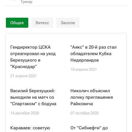
Тренер
Общее
Витесс
Зволле
Гендиректор ЦСКА
"Аякс" в 20-й раз стал
отреагировал на уход
обладателем Кубка
Березуцкого в
Нидерландов
"Краснодар"
18 апреля 2021
21 апреля 2021
Василий Березуцкий:
Николич объяснил
выходили на матч со
логику приглашения
"Спартаком" с бодуна
Райковича
14 декабря 2020
07 октября 2020
Караваев: советую
От "Сибнефти" до