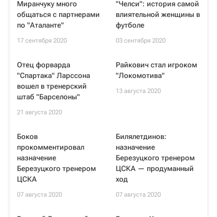
Миранчуку много
"Челси": история самой
общаться с партнерами
влиятельной женщины в
по "Аталанте"
футболе
17 сентября 2020
03 сентября 2020
Отец форварда
Райкович стал игроком
"Спартака" Ларссона
"Локомотива"
вошел в тренерский
13 августа 2020
штаб "Барселоны"
21 августа 2020
Боков
Билялетдинов:
прокомментировал
назначение
назначение
Березуцкого тренером
Березуцкого тренером
ЦСКА — продуманный
ЦСКА
ход
07 августа 2020
07 августа 2020