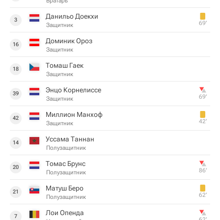
Вратарь
Данильо Доекхи
3
69‎’‎
Защитник
Доминик Ороз
16
Защитник
Томаш Гаек
18
Защитник
Энцо Корнелиссе
39
69‎’‎
Защитник
Миллион Манхоф
42
42‎’‎
Защитник
Уссама Таннан
14
Полузащитник
Томас Брунс
20
86‎’‎
Полузащитник
Матуш Беро
21
62‎’‎
Полузащитник
Лои Опенда
7
62‎’‎