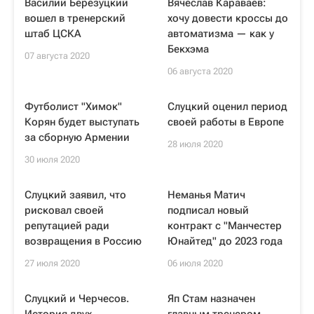
Василий Березуцкий
Вячеслав Караваев:
вошел в тренерский
хочу довести кроссы до
штаб ЦСКА
автоматизма — как у
Бекхэма
07 августа 2020
06 августа 2020
Футболист "Химок"
Слуцкий оценил период
Корян будет выступать
своей работы в Европе
за сборную Армении
28 июля 2020
30 июля 2020
Слуцкий заявил, что
Неманья Матич
рисковал своей
подписал новый
репутацией ради
контракт с "Манчестер
возвращения в Россию
Юнайтед" до 2023 года
27 июля 2020
06 июля 2020
Слуцкий и Черчесов.
Яп Стам назначен