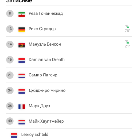
Запасные
Реза Гочаннежад
8
Рико Стридер
13
78‎’‎
Мануэль Бенсон
14
21‎’‎
Damian van Drenth
16
Самир Лагсир
21
Джйджиро Чирино
34
Марк Доуэ
36
Майк Хауптмейер
40
Leeroy Echteld