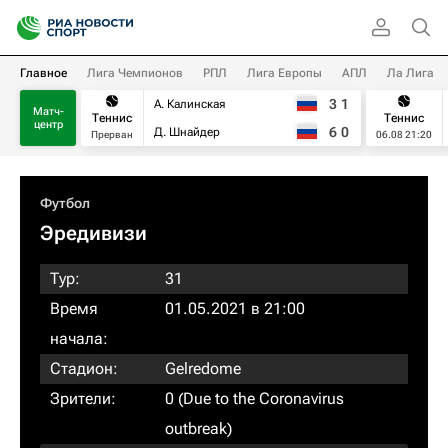
Главное
Лига Чемпионов
РПЛ
Лига Европы
АПЛ
Ла Лига
3
1
А. Калинская
Матч-
Теннис
Теннис
центр
6
0
Д. Шнайдер
Прерван
06.08 21:20
Футбол
Эредивизи
Тур:
31
Время
01.05.2021 в 21:00
начала:
Стадион:
Gelredome
Зрители:
0 (Due to the Coronavirus
outbreak)