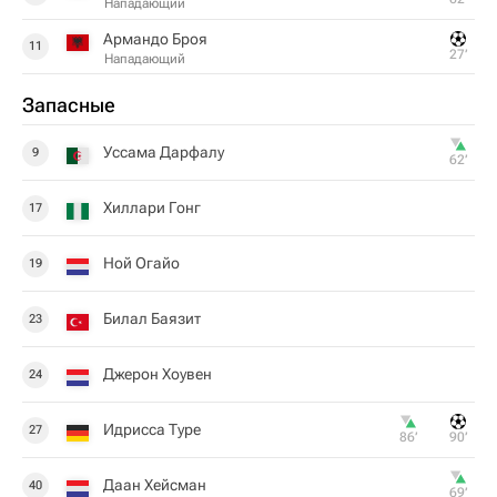
Нападающий
Армандо Броя
11
27‎’‎
Нападающий
Запасные
Уссама Дарфалу
9
62‎’‎
Хиллари Гонг
17
Ной Огайо
19
Билал Баязит
23
Джерон Хоувен
24
Идрисса Туре
27
86‎’‎
90‎’‎
Даан Хейсман
40
69‎’‎