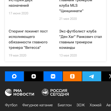
История двух
главным тренером
назначений
клуба MLS
"Цинциннати"
17 июня 2020
21 мая 2020
Стюринг покинет пост
Экс-футболист клуба
исполняющего
"Ден Хаг" Ранкович стал
обязанности главного
главным тренером
тренера "Витесса"
команды
19 мая 2020
13 мая 2020
Футбол
Фигурное катание
Биатлон
ЗОЖ
Хоккей
Ав