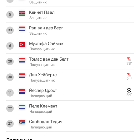
Защитник
Кеннет Паал
5
Защитник
Рав ван дер Берг
33
Защитник
Мустафа Саймак
6
Полузащитник
Томас ван ден Белт
20
78‎’‎
Полузащитник
Дин Хейбертс
30
21‎’‎
Полузащитник
Йеспер Дрост
11
54‎’‎
Нападающий
Пеле Клемент
22
Нападающий
Слободан Тедич
27
Нападающий