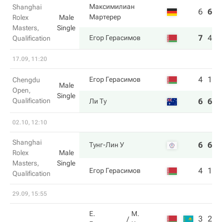
Максимилиан
Shanghai
6
6
3
Мартерер
Rolex
Male
Masters,
Single
7
4
6
Егор Герасимов
Qualification
17.09, 11:20
4
1
Егор Герасимов
Chengdu
Male
Open,
Single
Qualification
6
6
Ли Ту
02.10, 12:10
Shanghai
6
6
Тунг-Лин У
Rolex
Male
Masters,
Single
4
1
Егор Герасимов
Qualification
29.09, 15:55
Е.
М.
3
2