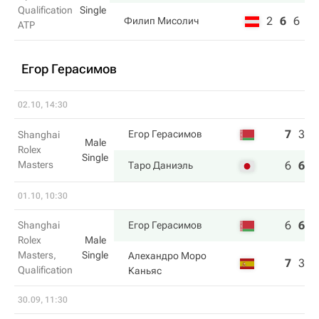
Qualification
Single
2
6
6
Филип Мисолич
ATP
Егор Герасимов
02.10, 14:30
7
3
4
Егор Герасимов
Shanghai
Male
Rolex
Single
Masters
6
6
6
Таро Даниэль
01.10, 10:30
6
6
7
Shanghai
Егор Герасимов
Rolex
Male
Masters,
Single
Алехандро Моро
7
3
6
Qualification
Каньяс
30.09, 11:30