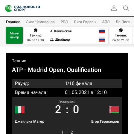
Главное
Лига Чемпионов
РПЛ
Лига Европы
АПЛ
Ла Лига
А. Калинская
Матч-
Теннис
Теннис
центр
Д. Шнайдер
06.08 19:30
06.08 21:00
Теннис
ATP
- Madrid Open, Qualification
Раунд:
1/16 финала
Время начала:
01.05.2021 в 12:10
Завершен
2
:
0
Джанлука Магер
Егор Герасимов
1
2