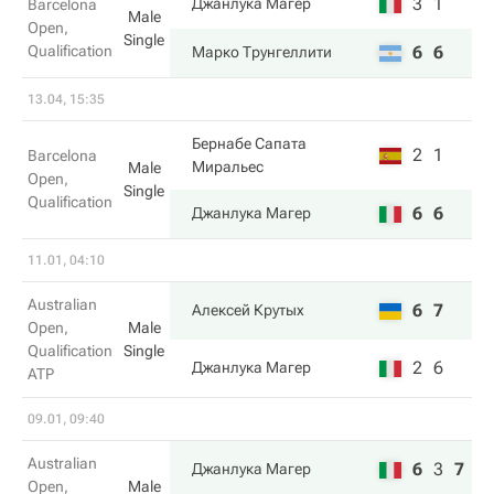
3
1
Джанлука Магер
Barcelona
Male
Open,
Single
Qualification
6
6
Марко Трунгеллити
13.04, 15:35
Бернабе Сапата
2
1
Barcelona
Миральес
Male
Open,
Single
Qualification
6
6
Джанлука Магер
11.01, 04:10
Australian
6
7
Алексей Крутых
Open,
Male
Qualification
Single
2
6
Джанлука Магер
ATP
09.01, 09:40
Australian
6
3
7
Джанлука Магер
Open,
Male