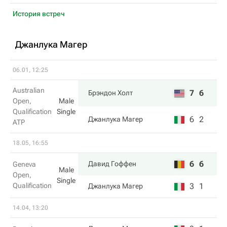
История встреч
Джанлука Магер
06.01, 12:25
Australian
7
6
Брэндон Холт
Open,
Male
Qualification
Single
6
2
Джанлука Магер
ATP
18.05, 16:55
6
6
Давид Гоффен
Geneva
Male
Open,
Single
Qualification
3
1
Джанлука Магер
14.04, 13:20