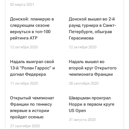
02 марта 2021
Донской: планирую в
Донской вышел во 2-й
следующем сезоне
раунд турнира в Санкт-
вернуться в топ-100
Петербурге, обыграв
рейтинга ATP
Герасимова
12 октября 2020
12 октября 2020
Надаль выиграл свой
Надаль вышел во
13-й "Ролан Гаррос" и
второй круг Открытого
догнал Федерера
чемпионата Франции
11 октября 2020
28 сентября 2020
Открытый чемпионат
Шварцман проиграл
Франции по теннису
Норри в первом круге
впервые в истории
US Open
пройдет осенью
31 августа 2020
27 сентября 2020