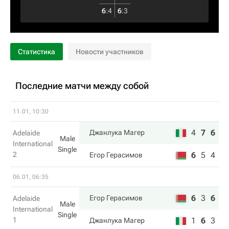
6
:
4
6
:
3
Статистика
Новости участников
Последние матчи между собой
11.01, 10:30
4
7
6
Джанлука Магер
Adelaide
Male
International
Single
2
6
5
4
Егор Герасимов
06.01, 06:35
6
3
6
Егор Герасимов
Adelaide
Male
International
Single
1
1
6
3
Джанлука Магер