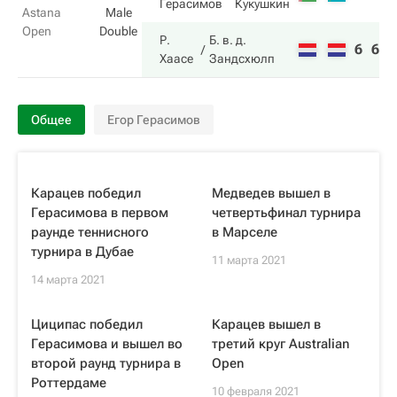
Герасимов
Кукушкин
Astana
Male
Open
Double
Р.
Б. в. д.
6
6
Хаасе
Зандсхюлп
Общее
Егор Герасимов
Карацев победил
Медведев вышел в
Герасимова в первом
четвертьфинал турнира
раунде теннисного
в Марселе
турнира в Дубае
11 марта 2021
14 марта 2021
Циципас победил
Карацев вышел в
Герасимова и вышел во
третий круг Australian
второй раунд турнира в
Open
Роттердаме
10 февраля 2021