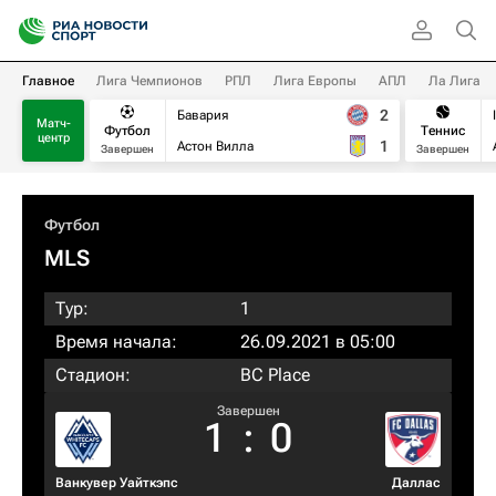
Главное
Лига Чемпионов
РПЛ
Лига Европы
АПЛ
Ла Лига
2
Бавария
Матч-
Футбол
Теннис
центр
1
Астон Вилла
Завершен
Завершен
Футбол
MLS
Тур:
1
Время начала:
26.09.2021 в 05:00
Стадион:
BC Place
Завершен
1
:
0
Ванкувер Уайткэпс
Даллас