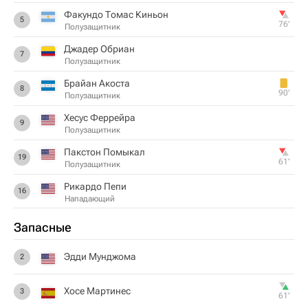
Факундо Томас Киньон
5
76‎’‎
Полузащитник
Джадер Обриан
7
Полузащитник
Брайан Акоста
8
90‎’‎
Полузащитник
Хесус Феррейра
9
Полузащитник
Пакстон Помыкал
19
61‎’‎
Полузащитник
Рикардо Пепи
16
Нападающий
Запасные
Эдди Мунджома
2
Хосе Мартинес
3
61‎’‎