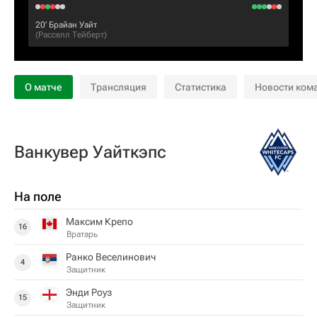
20‎’‎
Брайан Уайт
(
Расселл Тейберт
)
О матче
Трансляция
Статистика
Новости ком
Ванкувер Уайткэпс
На поле
Максим Крепо
16
Вратарь
Ранко Веселинович
4
Защитник
Энди Роуз
15
Защитник