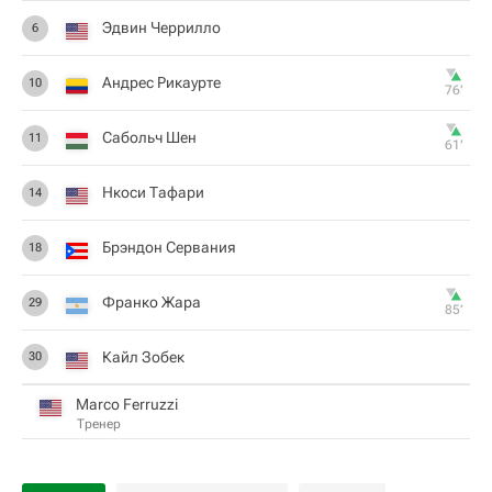
Эдвин Черрилло
6
Андрес Рикаурте
10
76‎’‎
Сабольч Шен
11
61‎’‎
Нкоси Тафари
14
Брэндон Сервания
18
Франко Жара
29
85‎’‎
Кайл Зобек
30
Marco Ferruzzi
Тренер