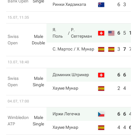
Bank Open
Single
6
3
Ринки Хидзиката
15.07, 11:35
Я.
Р.
6
5
10
Поль
Сеггерман
Swiss
Male
Open
Double
3
7
7
С. Мартос
Х. Мунар
13.07, 18:40
6
6
Доминик Штрикер
Swiss
Male
Open
Single
2
4
Хауме Мунар
04.07, 17:00
6
6
4
Иржи Легечка
Wimbledon
Male
ATP
Single
4
4
6
Хауме Мунар