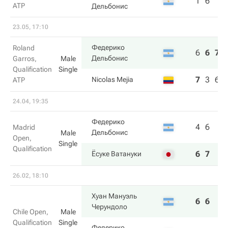
1
6
ATP
Дельбонис
23.05, 17:10
Федерико
Roland
6
6
7
Дельбонис
Garros,
Male
Qualification
Single
7
3
6
Nicolas Mejia
ATP
24.04, 19:35
Федерико
4
6
Madrid
Дельбонис
Male
Open,
Single
Qualification
6
7
Ёсуке Ватануки
26.02, 18:10
Хуан Мануэль
6
6
Черундоло
Chile Open,
Male
Qualification
Single
Федерико