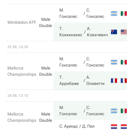
М.
С.
7
Гонсалес
Гонсалес
Male
Wimbledon ATP
Double
Т.
А.
5
Коккинакис
Ковачевич
25.06, 14:35
М.
С.
6
Гонсалес
Гонсалес
Mallorca
Male
Championships
Double
Т.
А.
7
Аррибаже
Оливетти
24.06, 13:10
М.
С.
7
Гонсалес
Гонсалес
Mallorca
Male
Championships
Double
6
С. Арендс
Д. Пел