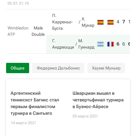
02.07, 21:10
П.
Х.
4
7
1
Карреньо-
Мунар
Wimbledon
Male
Буста
ATP
Double
Г.
М.
6
6
6
Андреоцци
Гуинард
Общее
Федерико Дельбонис
Хауме Муньяр
Аргентинский
Шварцман вышел в
теннисист Багнис стал
четвертьфинал турнира
первым финалистом
в Буэнос-Айресе
турнира в Сантьяго
05 марта 2021
14 марта 2021