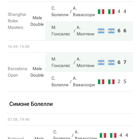
С.
А.
4
4
Shanghai
Болелли
Вавассори
Male
Rolex
Double
Masters
М.
А.
6
6
Гонсалес
Молтени
16.04, 14:00
М.
А.
6
7
Гонсалес
Молтени
Barcelona
Male
Open
Double
С.
А.
2
5
Болелли
Вавассори
Симоне Болелли
07.08, 19:40
С.
А.
4
4
Болелли
Вавассори
National
Male