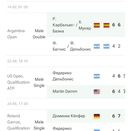
14.02, 01:20
Р.
Х.
6
6
Карбальес-
Мунар
Argentina
Male
Баэна
Open
Double
Ф.
Ф.
4
2
Багнис
Дельбонис
22.08, 18:10
Федерико
4
6
5
US Open,
Дельбонис
Male
Qualification
Single
ATP
6
4
7
Martin Damm
24.05, 17:20
6
7
Roland
Доминик Кёпфер
Garros,
Male
Qualification
Single
Федерико