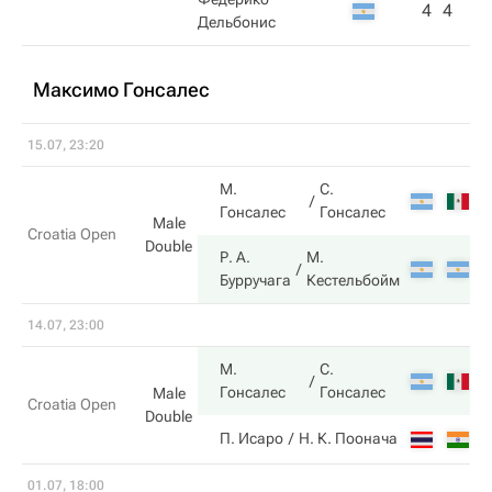
4
4
Дельбонис
Максимо Гонсалес
15.07, 23:20
М.
С.
7
Гонсалес
Гонсалес
Male
Croatia Open
Double
Р. А.
М.
6
Бурручага
Кестельбойм
14.07, 23:00
М.
С.
6
Гонсалес
Гонсалес
Male
Croatia Open
Double
2
П. Исаро
Н. К. Поонача
01.07, 18:00