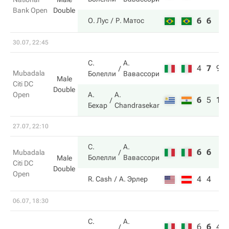
Bank Open
Double
6
6
О. Лус
Р. Матос
30.07, 22:45
С.
А.
4
7
9
Mubadala
Болелли
Вавассори
Male
Citi DC
Double
Open
А.
A.
6
5
11
Бехар
Chandrasekar
27.07, 22:10
С.
А.
6
6
Mubadala
Болелли
Вавассори
Male
Citi DC
Double
Open
4
4
R. Cash
А. Эрлер
06.07, 18:30
С.
А.
6
6
4