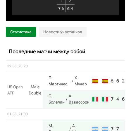
1
2
7
:
6
6
:
4
Статистика
Новости участников
Последние матчи между собой
29.08, 20:20
П.
Х.
6
6
2
Мартинес
Мунар
US Open
Male
ATP
Double
С.
А.
7
4
6
Болелли
Вавассори
01.08, 21:00
М.
А.
7
7