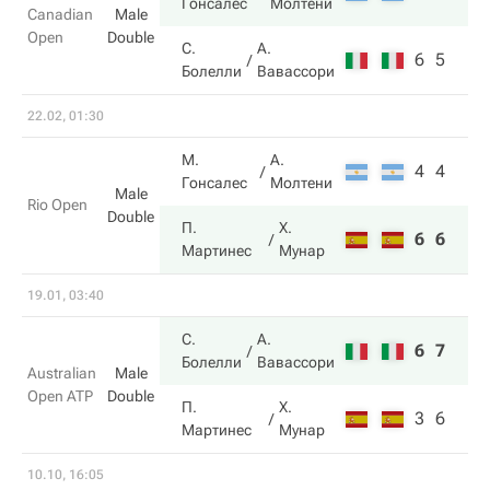
Гонсалес
Молтени
Canadian
Male
Open
Double
С.
А.
6
5
Болелли
Вавассори
22.02, 01:30
М.
А.
4
4
Гонсалес
Молтени
Male
Rio Open
Double
П.
Х.
6
6
Мартинес
Мунар
19.01, 03:40
С.
А.
6
7
Болелли
Вавассори
Australian
Male
Open ATP
Double
П.
Х.
3
6
Мартинес
Мунар
10.10, 16:05