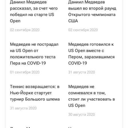
Даниил Медведев
Даниил Медведев
рассказал, за счет чего
вышел во второй раунд
победил на старте US
Открытого чемпионата
Open
США
02 сентября 2020
02 сентября 2020
Медведев не пострадал
Медведев готовился к
на US Open от
US Open вместе с
положительного теста
Пером, заразившимся
Пера на COVID-19
COVID-19
01 сентября 2020
31 августа 2020
Теннис возвращается: в
Медведев не
Нью-Йорке стартует
сомневался в том,
турнир Большого шлема
стоит ли участвовать в
US Open
31 августа 2020
30 августа 2020