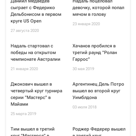
Даниил Медведев
Надаль поцеловал
сыграет с Федерико
девочку, которой попал
Дельбонисом в первом
мячом в голову
круге US Open
23 января 2020
27 августа 2020
Надаль стартовал с
Хачанов пробился в
победы на открытом
третий раунд "Ролан
чемпионате Австралии
Гаррос"
21 января 2020
30 мая 2019
Джокович вышел в
Аргентинец Дель Потро
четвертый круг турнира
вышел во второй круг
серии "Мастерс" в
Уимблдона
Майами
03 июля 2018
25 марта 2019
Тим вышел в третий
Роджер Федерер вышел
круг "Мастерса" в
в третий круг