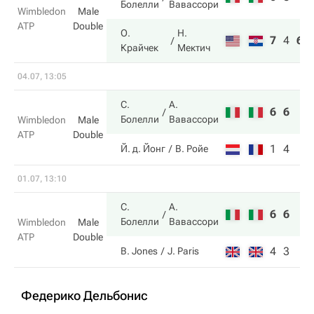
Болелли
Вавассори
Wimbledon
Male
ATP
Double
О.
Н.
7
4
6
Крайчек
Мектич
04.07, 13:05
С.
А.
6
6
Болелли
Вавассори
Wimbledon
Male
ATP
Double
1
4
Й. д. Йонг
В. Ройе
01.07, 13:10
С.
А.
6
6
Болелли
Вавассори
Wimbledon
Male
ATP
Double
4
3
B. Jones
J. Paris
Федерико Дельбонис