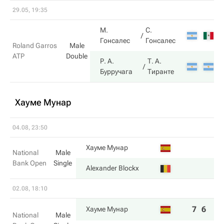
29.05, 19:35
М.
С.
5
Гонсалес
Гонсалес
Roland Garros
Male
ATP
Double
Р. А.
Т. А.
7
Бурручага
Тиранте
Хауме Мунар
04.08, 23:50
Хауме Мунар
National
Male
Bank Open
Single
Alexander Blockx
02.08, 18:10
7
6
Хауме Мунар
National
Male