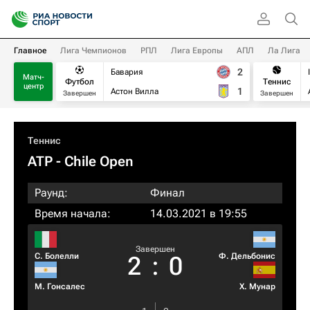
Главное
Лига Чемпионов
РПЛ
Лига Европы
АПЛ
Ла Лига
2
Бавария
Матч-
Футбол
Теннис
центр
1
Астон Вилла
Завершен
Завершен
Теннис
ATP
- Chile Open
Раунд:
Финал
Время начала:
14.03.2021 в 19:55
Завершен
С. Болелли
Ф. Дельбонис
2
:
0
М. Гонсалес
Х. Мунар