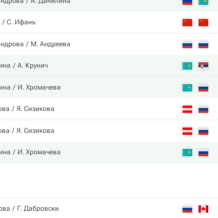
андрова
А. Данилина
С. Ифань
андрова
М. Андреева
ина
А. Крунич
ина
И. Хромачева
ова
Я. Сизикова
ова
Я. Сизикова
ина
И. Хромачева
ова
Г. Дабровски