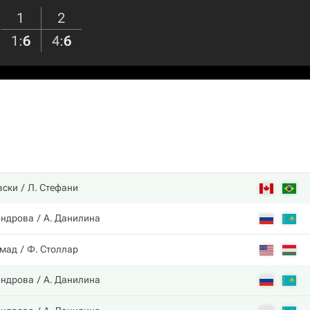
1
2
1
:
6
4
:
6
вски
Л. Стефани
андрова
А. Данилина
ммад
Ф. Столлар
андрова
А. Данилина