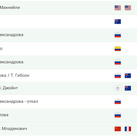
 Макнейли
н
лександрова
о
лександрова
ова
Т. Гибсон
. Джойнт
лександрова
- отказ
това
. Младенович