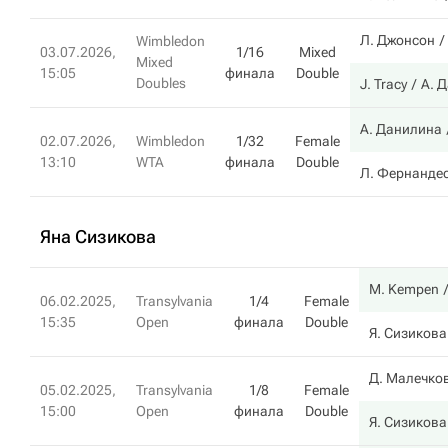
Л. Джонсон
Wimbledon
03.07.2026,
1/16
Mixed
Mixed
15:05
финала
Double
Doubles
J. Tracy
А. 
А. Данилина
02.07.2026,
Wimbledon
1/32
Female
13:10
WTA
финала
Double
Л. Фернанде
Яна Сизикова
M. Kempen
06.02.2025,
Transylvania
1/4
Female
15:35
Open
финала
Double
Я. Сизикова
Д. Малечко
05.02.2025,
Transylvania
1/8
Female
15:00
Open
финала
Double
Я. Сизикова