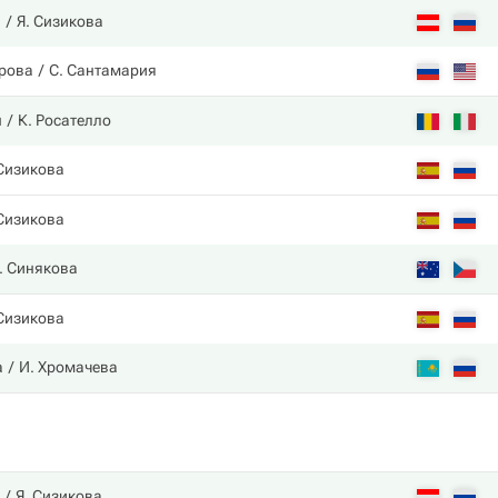
а
Я. Сизикова
дрова
С. Сантамария
н
К. Росателло
 Сизикова
 Сизикова
. Синякова
 Сизикова
а
И. Хромачева
Я. Сизикова