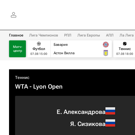
Главное
Лига Чемпионов
РПЛ
Лига Европы
АПЛ
Ла Лига
Бавария
Матч-
Футбол
Теннис
центр
Астон Вилла
07.08 15:00
07.08 18:00
Теннис
WTA
- Lyon Open
Е. Александрова
Я. Сизикова