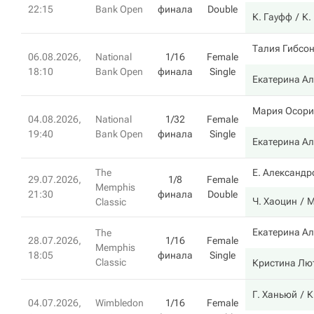
22:15
Bank Open
финала
Double
К. Гауфф
К.
Талия Гибсо
06.08.2026,
National
1/16
Female
18:10
Bank Open
финала
Single
Екатерина А
Мария Осори
04.08.2026,
National
1/32
Female
19:40
Bank Open
финала
Single
Екатерина А
The
Е. Александр
29.07.2026,
1/8
Female
Memphis
21:30
финала
Double
Ч. Хаоцин
М
Classic
Екатерина А
The
28.07.2026,
1/16
Female
Memphis
18:05
финала
Single
Classic
Кристина Лю
Г. Ханьюй
К
04.07.2026,
Wimbledon
1/16
Female