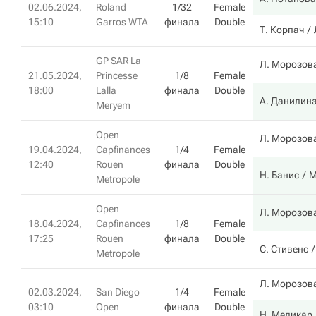
02.06.2024,
Roland
1/32
Female
15:10
Garros WTA
финала
Double
Т. Корпач
GP SAR La
Л. Морозов
21.05.2024,
Princesse
1/8
Female
18:00
Lalla
финала
Double
А. Данилин
Meryem
Open
Л. Морозов
19.04.2024,
Capfinances
1/4
Female
12:40
Rouen
финала
Double
Н. Банис
М
Metropole
Open
Л. Морозов
18.04.2024,
Capfinances
1/8
Female
17:25
Rouen
финала
Double
С. Стивенс
Metropole
Л. Морозов
02.03.2024,
San Diego
1/4
Female
03:10
Open
финала
Double
Н. Меликар