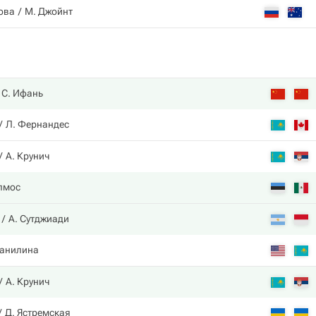
ова
М. Джойнт
С. Ифань
Л. Фернандес
А. Крунич
лмос
А. Сутджиади
Данилина
А. Крунич
Д. Ястремская