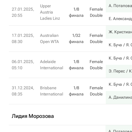
А. Потапов
Upper
27.01.2025,
1/8
Female
Austria
20:55
финала
Double
Ladies Linz
Е. Алексан
Ж. Кристиа
17.01.2025,
Australian
1/32
Female
08:30
Open WTA
финала
Double
К. Буча
Я.
К. Буча
Я.
06.01.2025,
Adelaide
1/8
Female
05:10
International
финала
Double
Э. Перес
К
К. Буча
Я.
31.12.2024,
Brisbane
1/8
Female
08:35
International
финала
Double
А. Данилин
Лидия Морозова
А. Потапова