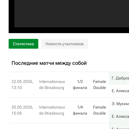
Статистика
Новости участников
Последние матчи между собой
Г. Дабро
22.05.2026,
Internationaux
1/2
Female
13:10
de Strasbourg
финала
Double
Е. Алекс
Э. Муха
20.05.2026,
Internationaux
1/4
Female
15:05
de Strasbourg
финала
Double
Е. Алекс