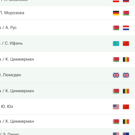
Л. Морозова
а
А. Рус
а
С. Ифань
а
К. Циммерман
. Люмсден
а
К. Циммерман
Ю. Юэ
а
К. Циммерман
Э. Перес