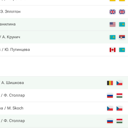
Э. Эпплтон
Данилина
А. Крунич
с
Ю. Путинцева
А. Шишкова
Ф. Столлар
ва
M. Skoch
Ф. Столлар