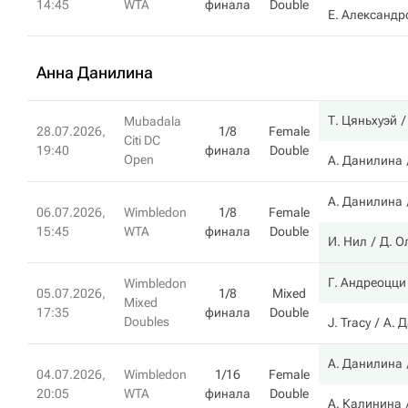
14:45
WTA
финала
Double
Е. Александр
Анна Данилина
Т. Цяньхуэй
Mubadala
28.07.2026,
1/8
Female
Citi DC
19:40
финала
Double
Open
А. Данилина
А. Данилина
06.07.2026,
Wimbledon
1/8
Female
15:45
WTA
финала
Double
И. Нил
Д. О
Г. Андреоцци
Wimbledon
05.07.2026,
1/8
Mixed
Mixed
17:35
финала
Double
Doubles
J. Tracy
А. 
А. Данилина
04.07.2026,
Wimbledon
1/16
Female
20:05
WTA
финала
Double
А. Калинина