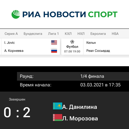
Серия А
Бундеслига
Лига 1
КХЛ
НХЛ
Евролига
НБА
I. Jovic
Кельн
Футбол
А. Корнеева
Реал Сосьедад
07.08 19:00
Раунд:
1/4 финала
Время начала:
03.03.2021 в 17:35
Завершен
А. Данилина
0
:
2
Л. Морозова