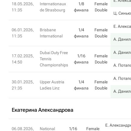
Е. Алекс
18.05.2026,
Internationaux
1/8
Female
11:35
de Strasbourg
финала
Double
Ц. Синью
Е. Алекс
06.01.2026,
Brisbane
1/4
Female
11:35
International
финала
Double
А. Данил
А. Данил
Dubai Duty Free
17.02.2025,
1/16
Female
Tennis
14:50
финала
Double
Championships
А. Потап
А. Потап
30.01.2025,
Upper Austria
1/4
Female
21:35
Ladies Linz
финала
Double
А. Данил
Екатерина Александрова
Е. Александр
06.08.2026,
National
1/16
Female