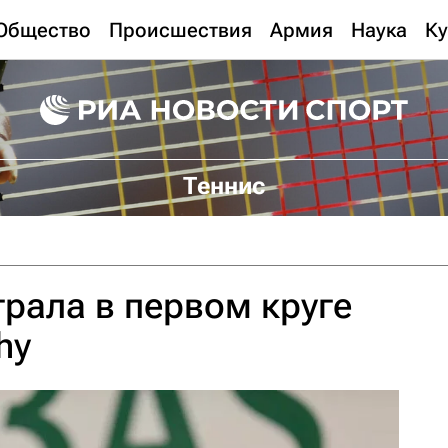
Общество
Происшествия
Армия
Наука
Ку
Теннис
рала в первом круге
hy