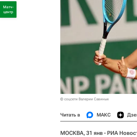
Матч-
центр
© соцсети Валерии Савиных
Читать в
МАКС
Дзе
МОСКВА, 31 янв - РИА Новос