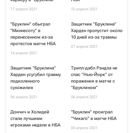
17 апреля 2021
15 апреля 2021
"Бруклин" обыграл
Защитник "Бруклина"
"Миннесоту" в
Харден пропустит около
перенесенном из-за
10 дней из-за травмы
протестов матче НБА
07 апреля 2021
14 апреля 2021
Защитник "Бруклина"
Трипл-дабл Рэндла не
Харден усугубил травму
спас "Нью-Йорк" от
подколенного
поражения в матче с
сухожилия
"Бруклином"
06 апреля 2021
06 апреля 2021
Дончич и Холидей
"Бруклин" проиграл
стали лучшими
"Чикаго" в матче НБА
игроками недели в НБА
04 апреля 2021