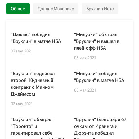
Общее
Даллас Мэверикс
Бруклин Нетс
"Даллас" победил
"Милуоки" обыграл
"Бруклин" в матче НБА
"Бруклин" и вышел в
плей-офф НБА
07 мая 2021
05 мая 2021
"Бруклин" подписал
"Милуоки" победил
второй 10-дневный
"Бруклин" в матче НБА
контракт с Майком
03 мая 2021
Джеймсом
03 мая 2021
"Бруклин" обыграл
"Бруклин" благодаря 67
"Торонто" и
очкам от Ирвинга и
гарантировал себе
Дюрэнта победил