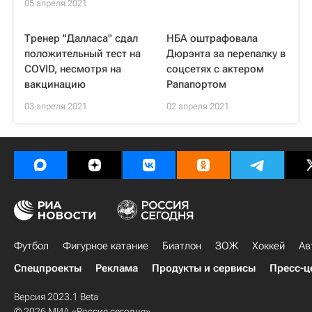
05 апреля 2021
Тренер "Далласа" сдал
НБА оштрафовала
положительный тест на
Дюрэнта за перепалку в
COVID, несмотря на
соцсетях с актером
вакцинацию
Рапапортом
03 апреля 2021
02 апреля 2021
Футбол
Фигурное катание
Биатлон
ЗОЖ
Хоккей
Ав
Спецпроекты
Реклама
Продукты и сервисы
Пресс-ц
Версия 2023.1 Beta
© 2026 МИА «Россия сегодня»