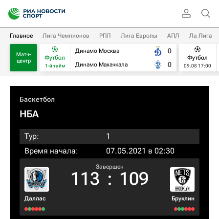
Главное
Лига Чемпионов
РПЛ
Лига Европы
АПЛ
Ла Лига
0
Динамо Москва
Матч-
Футбол
Футбол
центр
0
Динамо Махачкала
1-й тайм
09.08 17:00
Баскетбол
НБА
Тур:
1
Время начала:
07.05.2021 в 02:30
Завершен
113
:
109
Даллас
Бруклин