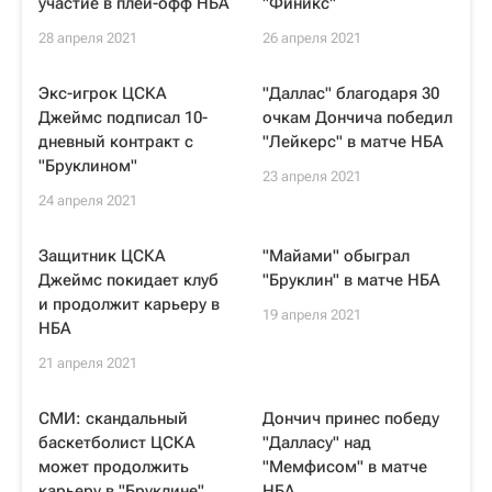
участие в плей-офф НБА
"Финикс"
28 апреля 2021
26 апреля 2021
Экс-игрок ЦСКА
"Даллас" благодаря 30
Джеймс подписал 10-
очкам Дончича победил
дневный контракт с
"Лейкерс" в матче НБА
"Бруклином"
23 апреля 2021
24 апреля 2021
Защитник ЦСКА
"Майами" обыграл
Джеймс покидает клуб
"Бруклин" в матче НБА
и продолжит карьеру в
19 апреля 2021
НБА
21 апреля 2021
СМИ: скандальный
Дончич принес победу
баскетболист ЦСКА
"Далласу" над
может продолжить
"Мемфисом" в матче
карьеру в "Бруклине"
НБА