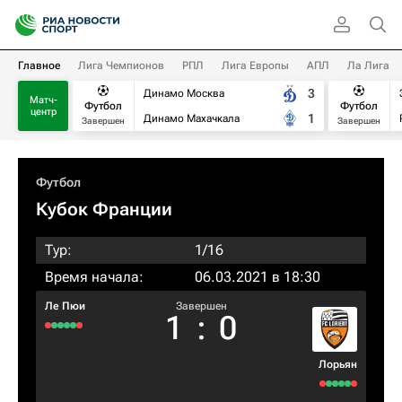
Главное
Лига Чемпионов
РПЛ
Лига Европы
АПЛ
Ла Лига
3
Динамо Москва
Матч-
Футбол
Футбол
центр
1
Динамо Махачкала
Завершен
Завершен
Футбол
Кубок Франции
Тур:
1/16
Время начала:
06.03.2021 в 18:30
Ле Пюи
Завершен
1
:
0
Лорьян