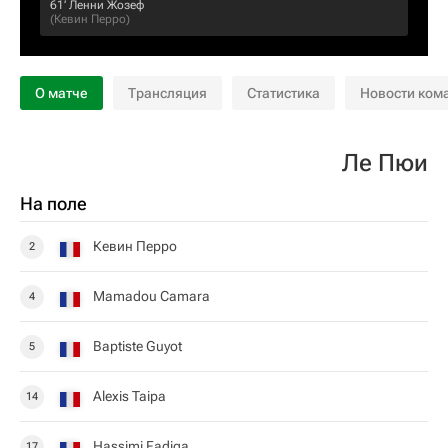
61‎’‎
Ленни Жозеф
(
Кевин Перро
)
О матче
Трансляция
Статистика
Новости ком
Ле Пюи
На поле
Кевин Перро
2
Mamadou Camara
4
Baptiste Guyot
5
Alexis Taipa
14
Hassimi Fadiga
17