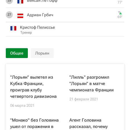
Венсан Ле Гофф
25
77‎’‎
Адриан Грбич
27
69‎’‎
Кристоф Пелиссье
Тренер
Общее
Лорьян
"Лорьян" вылетел из
"Лилль" разгромил
Кубка Франции,
"Лорьян" в матче
проиграв клубу
чемпионата Франции
четвертого дивизиона
21 февраля 2021
06 марта 2021
"Монако" без Головина
Агент Головина
ушел от поражения в
рассказал, почему