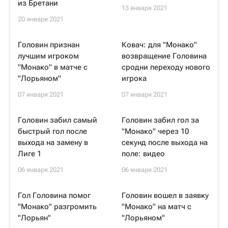
из Бретани
13 января 2021
20 января 2021
Головин признан
Ковач: для "Монако"
лучшим игроком
возвращение Головина
"Монако" в матче с
сродни переходу нового
"Лорьяном"
игрока
07 января 2021
07 января 2021
Головин забил самый
Головин забил гол за
быстрый гол после
"Монако" через 10
выхода на замену в
секунд после выхода на
Лиге 1
поле: видео
06 января 2021
06 января 2021
Гол Головина помог
Головин вошел в заявку
"Монако" разгромить
"Монако" на матч с
"Лорьян"
"Лорьяном"