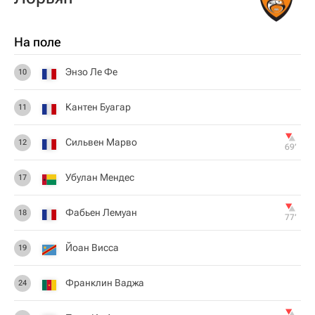
На поле
Энзо Ле Фе
10
Кантен Буагар
11
Сильвен Марво
12
69‎’‎
Убулан Мендес
17
Фабьен Лемуан
18
77‎’‎
Йоан Висса
19
Франклин Ваджа
24