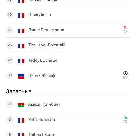
Лоик Дюфо
19
Лукас Пеллегрини
21
72‎’‎
Tim Jabol-Folcarelli
26
Teddy Bouriaud
27
Ленни Жозеф
33
61‎’‎
Запасные
Амаду Кулибали
7
Rafik Boujedra
8
72‎’‎
Thibault Roure
9