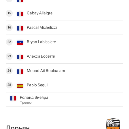
Gabay Allaigre
15
Pascal Michelizzi
16
Bryan Labissiere
22
Алекси Босетти
23
Mouad Ait Boulaalam
24
Pablo Segui
28
Роланд Виейра
Тренер
Лорьян