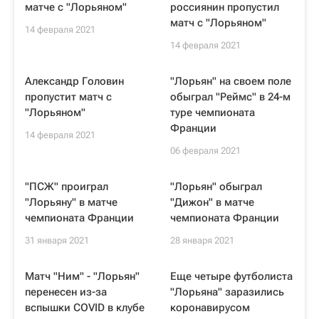
матче с "Лорьяном"
россиянин пропустил
матч с "Лорьяном"
14 февраля 2021
14 февраля 2021
Александр Головин
"Лорьян" на своем поле
пропустит матч с
обыграл "Реймс" в 24-м
"Лорьяном"
туре чемпионата
Франции
14 февраля 2021
06 февраля 2021
"ПСЖ" проиграл
"Лорьян" обыграл
"Лорьяну" в матче
"Дижон" в матче
чемпионата Франции
чемпионата Франции
31 января 2021
28 января 2021
Матч "Ним" - "Лорьян"
Еще четыре футболиста
перенесен из-за
"Лорьяна" заразились
вспышки COVID в клубе
коронавирусом