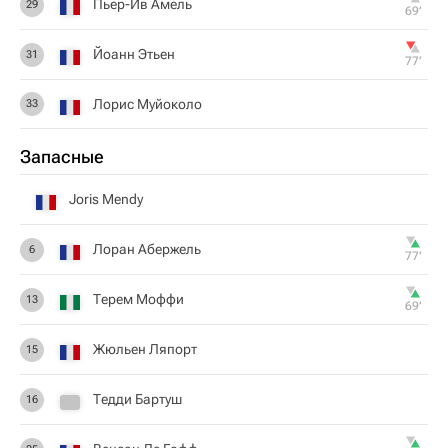
Пьер-Ив Амель
29
69‎’‎
Йоанн Этьен
31
77‎’‎
Лорис Муйоколо
33
Запасные
Joris Mendy
Лоран Абержель
6
77‎’‎
Терем Моффи
13
69‎’‎
Жюльен Ляпорт
15
Тедди Бартуш
16