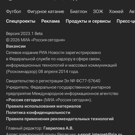
Футбол
Фигурное катание
Биатлон
ЗОЖ
Хоккей
Ав
Спецпроекты
Реклама
Продукты и сервисы
Пресс-ц
Версия 2023.1 Beta
© 2026 МИА «Россия сегодня»
Вакансии
Сетевое издание РИА Новости зарегистрировано
в Федеральной службе по надзору в сфере связи,
информационных технологий и массовых коммуникаций
(Роскомнадзор) 08 апреля 2014 года.
Свидетельство о регистрации Эл № ФС77-57640
Учредитель: Федеральное государственное унитарное
предприятие Международное информационное агентство
«Россия сегодня»
(МИА «Россия сегодня»).
Правила использования материалов
Политика конфиденциальности
Правила применения рекомендательных технологий
Главный редактор:
Гаврилова А.В.
Адрес электронной почты Редакции:
r-sport.internet@ria.ru