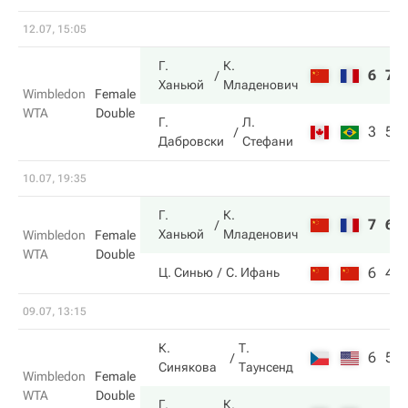
12.07, 15:05
Г.
К.
6
7
Ханьюй
Младенович
Wimbledon
Female
WTA
Double
Г.
Л.
3
5
Дабровски
Стефани
10.07, 19:35
Г.
К.
7
6
Ханьюй
Младенович
Wimbledon
Female
WTA
Double
6
4
Ц. Синью
С. Ифань
09.07, 13:15
К.
Т.
6
5
Синякова
Таунсенд
Wimbledon
Female
WTA
Double
Г.
К.