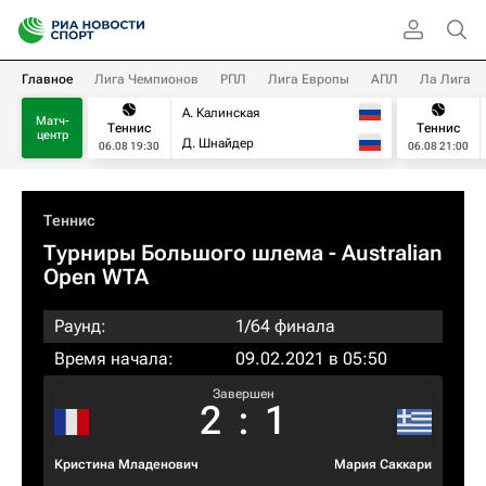
Главное
Лига Чемпионов
РПЛ
Лига Европы
АПЛ
Ла Лига
А. Калинская
Матч-
Теннис
Теннис
центр
Д. Шнайдер
06.08 19:30
06.08 21:00
Теннис
Турниры Большого шлема
- Australian
Open WTA
Раунд:
1/64 финала
Время начала:
09.02.2021 в 05:50
Завершен
2
:
1
Кристина Младенович
Мария Саккари