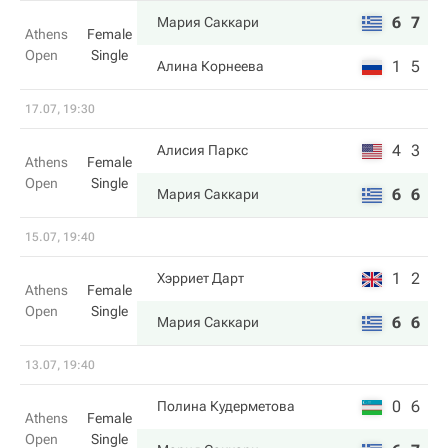
6
7
Мария Саккари
Athens
Female
Open
Single
1
5
Алина Корнеева
17.07, 19:30
4
3
Алисия Паркс
Athens
Female
Open
Single
6
6
Мария Саккари
15.07, 19:40
1
2
Хэрриет Дарт
Athens
Female
Open
Single
6
6
Мария Саккари
13.07, 19:40
0
6
Полина Кудерметова
Athens
Female
Open
Single