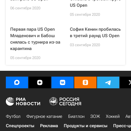
US Open
06 сентября 2020
05 сентября 2020
Первая пара US Open
София Кенин пробилась
Младенович и Бабош
в третий раунд US Open
снялась с турнира из-за
03 сентября 2020
карантина
05 сентября 2020
Футбол
Фигурное катание
Биатлон
ЗОЖ
Хоккей
Ав
Спецпроекты
Реклама
Продукты и сервисы
Пресс-ц