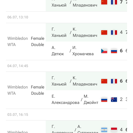
7
7
Ханьюй
Младенович
06.07, 13:10
Г.
К.
4
7
Ханьюй
Младенович
Wimbledon
Female
WTA
Double
А.
И.
6
6
Детюк
Хромачева
04.07, 14:45
Г.
К.
6
6
Ханьюй
Младенович
Wimbledon
Female
WTA
Double
Е.
М.
2
3
Александрова
Джойнт
03.07, 16:15
Г.
А.
4
6
Wimbledon
Андреоцци
Сутджиади