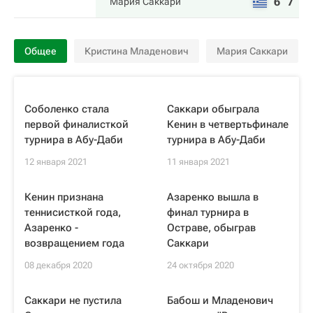
6
7
Мария Саккари
Общее
Кристина Младенович
Мария Саккари
Соболенко стала
Саккари обыграла
первой финалисткой
Кенин в четвертьфинале
турнира в Абу-Даби
турнира в Абу-Даби
12 января 2021
11 января 2021
Кенин признана
Азаренко вышла в
теннисисткой года,
финал турнира в
Азаренко -
Остраве, обыграв
возвращением года
Саккари
08 декабря 2020
24 октября 2020
Саккари не пустила
Бабош и Младенович