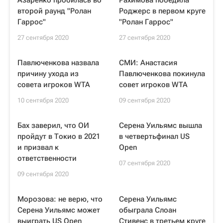
Азаренко пробилась во
Рахимова победила
второй раунд "Ролан
Роджерс в первом круге
Гаррос"
"Ролан Гаррос"
27 сентября 2020
27 сентября 2020
Павлюченкова назвала
СМИ: Анастасия
причину ухода из
Павлюченкова покинула
совета игроков WTA
совет игроков WTA
10 сентября 2020
09 сентября 2020
Бах заверил, что ОИ
Серена Уильямс вышла
пройдут в Токио в 2021
в четвертьфинал US
и призвал к
Open
ответственности
07 сентября 2020
09 сентября 2020
Морозова: не верю, что
Серена Уильямс
Серена Уильямс может
обыграла Слоан
выиграть US Open
Стивенс в третьем круге