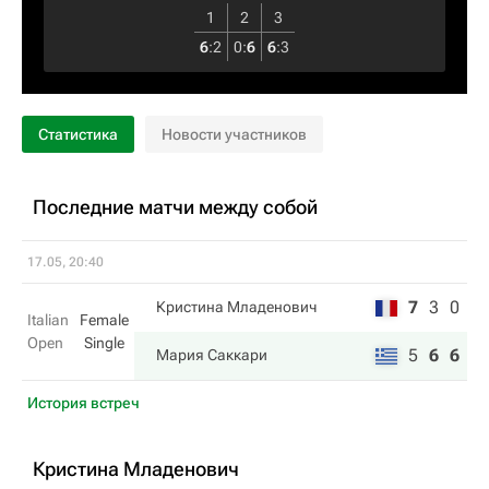
1
2
3
6
:
2
0
:
6
6
:
3
Статистика
Новости участников
Последние матчи между собой
17.05, 20:40
7
3
0
Кристина Младенович
Italian
Female
Open
Single
5
6
6
Мария Саккари
История встреч
Кристина Младенович