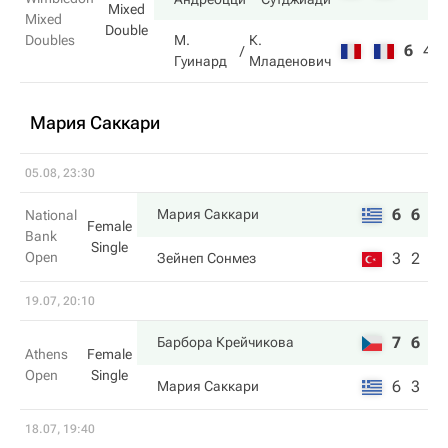
Mixed
Mixed
Double
Doubles
М.
К.
6
4
Гуинард
Младенович
Мария Саккари
05.08, 23:30
6
6
Мария Саккари
National
Female
Bank
Single
Open
3
2
Зейнеп Сонмез
19.07, 20:10
7
6
Барбора Крейчикова
Athens
Female
Open
Single
6
3
Мария Саккари
18.07, 19:40