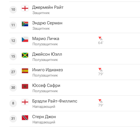
Джермейн Райт
10
Защитник
Эндрю Серман
11
Защитник
Марио Личка
12
64‎’‎
Полузащитник
Джейсон Юэлл
15
Полузащитник
Иниго Идиакез
27
79‎’‎
Полузащитник
Юссеф Сафри
30
Полузащитник
Брэдли Райт-Филлипс
8
79‎’‎
Нападающий
Стерн Джон
31
Нападающий