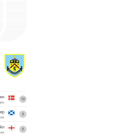
ен
12
арь
дер
2
ник
йл
5
ник