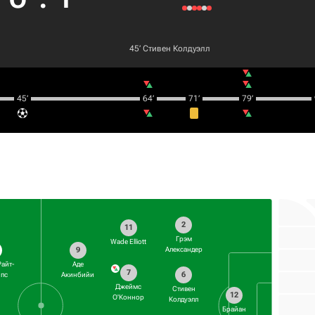
45‎’‎
Стивен Колдуэлл
45‎’‎
64‎’‎
71‎’‎
79‎’‎
2
11
Грэм
Wade Elliott
9
Александер
Райт-
Аде
7
6
пс
Акинбийи
Джеймс
Стивен
12
О'Коннор
Колдуэлл
Брайан