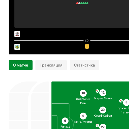
26‎’‎
О матче
Трансляция
Статистика
12
10
Марио Личка
Джермейн
8
Райт
Брэдли 
30
Филли
0
Юссеф Сафри
0
Крис Лукетти
Ричард
27