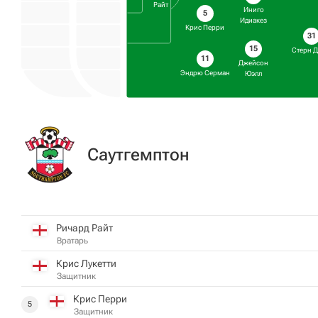
Райт
Иниго
5
Идиакез
Крис Перри
31
15
Стерн 
11
Джейсон
Эндрю Серман
Юэлл
Саутгемптон
Ричард Райт
Вратарь
Крис Лукетти
Защитник
Крис Перри
5
Защитник