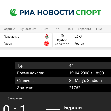
Серия А
Бундеслига
Лига 1
КХЛ
НХЛ
Евролига
НБА
Локомотив
ЦСКА
Футбол
Акрон
Ростов
08.08 20:30
Тур:
44
Время начала:
19.04.2008 в 18:00
Стадион:
St. Mary's Stadium
Зрители:
21762
Завершен
0
:
1
Бернли