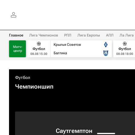
Главное
Лига Чемпионов
РПЛ
Лига Европы
АПЛ
Ла Лига
Крылья Советов
Матч-
Футбол
Футбол
центр
Балтика
08.08 15:30
08.08 18:00
Футбол
Чемпионшип
Саутгемптон