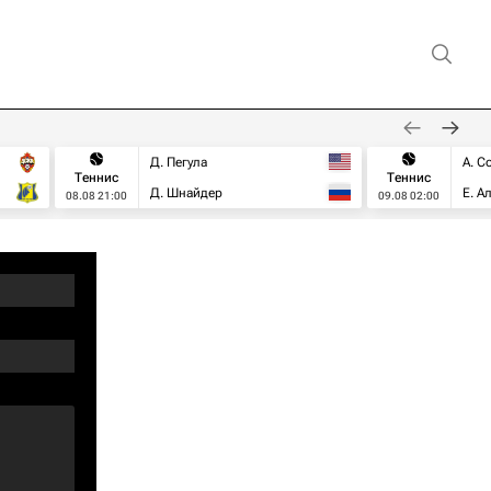
Д. Пегула
А. С
Теннис
Теннис
Д. Шнайдер
Е. А
08.08 21:00
09.08 02:00