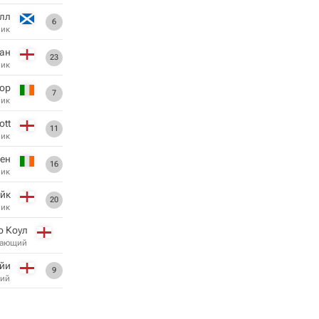
элл
6
ник
ан
23
ник
ор
7
ник
ott
11
ник
ен
16
ник
эйк
20
ник
 Коул
дающий
йи
9
ий