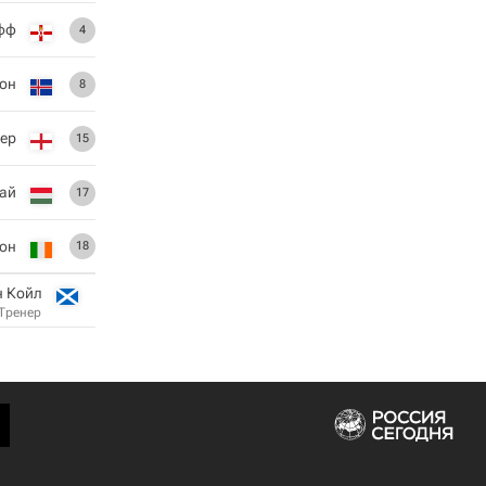
фф
4
сон
8
ер
15
ай
17
он
18
н Койл
Тренер