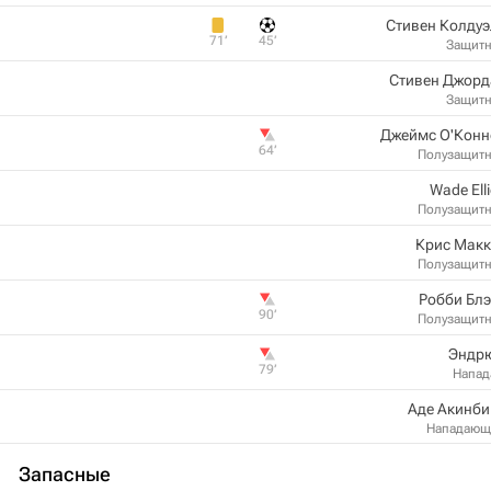
Стивен Колду
71‎’‎
45‎’‎
Защит
Стивен Джорд
Защит
Джеймс О'Конн
64‎’‎
Полузащит
Wade Elli
Полузащит
Крис Макк
Полузащит
Робби Бл
90‎’‎
Полузащит
Эндрю
79‎’‎
Напа
Аде Акинби
Нападающ
Запасные