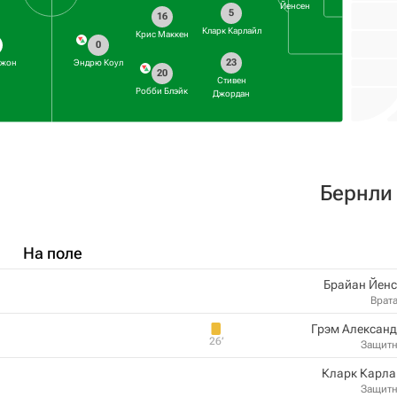
Йенсен
5
16
Кларк Карлайл
Крис Маккен
0
23
Джон
Эндрю Коул
20
Стивен
Робби Блэйк
Джордан
Бернли
На поле
Брайан Йенс
Врат
Грэм Алексан
26‎’‎
Защит
Кларк Карла
Защит