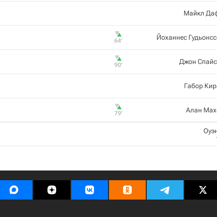
Майкл Да
Йоханнес Гудьонс
64‎’‎
Джон Спайс
90‎’‎
Габор Кир
Алан Мах
79‎’‎
Оуэ