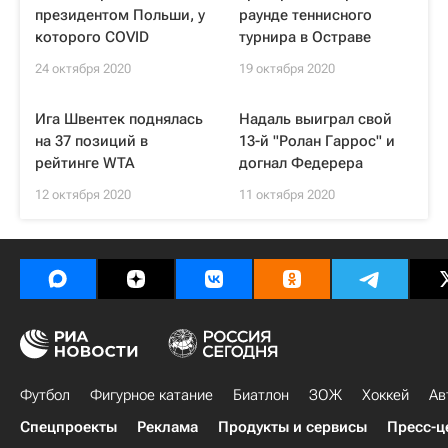
президентом Польши, у
раунде теннисного
которого COVID
турнира в Остраве
24 октября 2020
19 октября 2020
Ига Швентек поднялась
Надаль выиграл свой
на 37 позиций в
13-й "Ролан Гаррос" и
рейтинге WTA
догнал Федерера
12 октября 2020
11 октября 2020
Футбол
Фигурное катание
Биатлон
ЗОЖ
Хоккей
Ав
Спецпроекты
Реклама
Продукты и сервисы
Пресс-ц