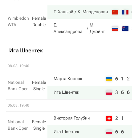
6
Г. Ханьюй
К. Младенович
Wimbledon
Female
WTA
Double
Е.
М.
2
Александрова
Джойнт
Ига Швентек
08.08, 19:40
6
1
2
Марта Костюк
National
Female
Bank Open
Single
3
6
6
Ига Швентек
06.08, 19:40
2
1
Виктория Голубич
National
Female
Bank Open
Single
6
6
Ига Швентек