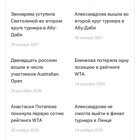
Звонарева уступила
Александрова вышла во
Свитолиной во втором
второй круг турнира в
круге турнира в Абу-
Абу-Даби
Даби
06 января 2021
09 января 2021
Двенадцать россиян
Блинкова потеряла одну
вошли в число
позицию в рейтинге
участников Australian
WTA
Open
14 декабря 2020
24 декабря 2020
Анастасия Потапова
Александрова не
покинула первую сотню
смогла выйти в финал
рейтинга WTA
турнира в Линце
30 ноября 2020
14 ноября 2020