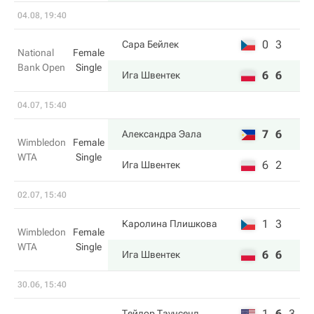
04.08, 19:40
0
3
Сара Бейлек
National
Female
Bank Open
Single
6
6
Ига Швентек
04.07, 15:40
7
6
Александра Эала
Wimbledon
Female
WTA
Single
6
2
Ига Швентек
02.07, 15:40
1
3
Каролина Плишкова
Wimbledon
Female
WTA
Single
6
6
Ига Швентек
30.06, 15:40
1
6
3
Тейлор Таунсенд