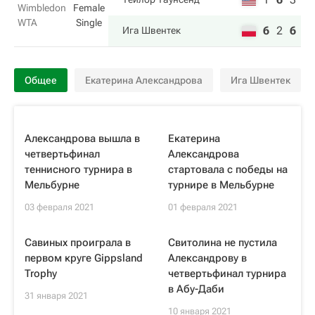
Wimbledon
Female
WTA
Single
6
2
6
Ига Швентек
Общее
Екатерина Александрова
Ига Швентек
Александрова вышла в
Екатерина
четвертьфинал
Александрова
теннисного турнира в
стартовала с победы на
Мельбурне
турнире в Мельбурне
03 февраля 2021
01 февраля 2021
Савиных проиграла в
Свитолина не пустила
первом круге Gippsland
Александрову в
Trophy
четвертьфинал турнира
в Абу-Даби
31 января 2021
10 января 2021