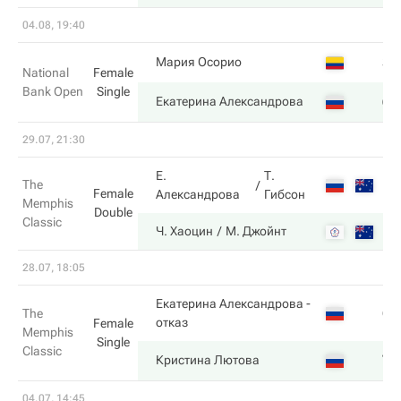
04.08, 19:40
3
Мария Осорио
National
Female
Bank Open
Single
6
Екатерина Александрова
29.07, 21:30
Е.
Т.
The
Female
Александрова
Гибсон
Memphis
Double
Classic
Ч. Хаоцин
М. Джойнт
28.07, 18:05
Екатерина Александрова
-
6
The
отказ
Female
Memphis
Single
Classic
7
Кристина Лютова
04.07, 14:45