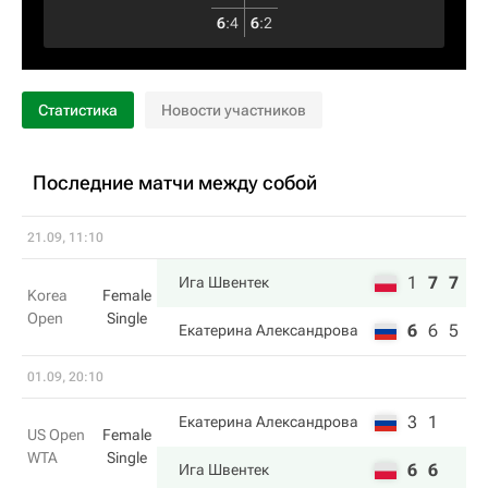
6
:
4
6
:
2
Статистика
Новости участников
Последние матчи между собой
21.09, 11:10
1
7
7
Ига Швентек
Korea
Female
Open
Single
6
6
5
Екатерина Александрова
01.09, 20:10
3
1
Екатерина Александрова
US Open
Female
WTA
Single
6
6
Ига Швентек