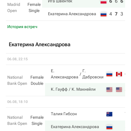
6
6
6
Ига Швентек
Madrid
Female
Open
Single
4
7
3
Екатерина Александрова
История встреч
Екатерина Александрова
06.08, 22:15
Е.
Г.
6
Александрова
Дабровски
National
Female
Bank Open
Double
3
К. Гауфф
К. Макнейли
06.08, 18:10
7
Талия Гибсон
National
Female
Bank Open
Single
5
Екатерина Александрова