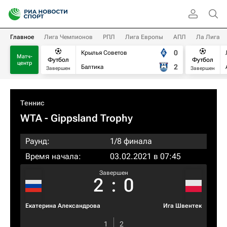
Главное
Лига Чемпионов
РПЛ
Лига Европы
АПЛ
Ла Лига
0
Крылья Советов
Матч-
Футбол
Футбол
центр
2
Балтика
Завершен
Завершен
Теннис
WTA
- Gippsland Trophy
Раунд:
1/8 финала
Время начала:
03.02.2021 в 07:45
Завершен
2
:
0
Екатерина Александрова
Ига Швентек
1
2