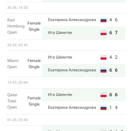
26.06, 14:30
4
6
Екатерина Александрова
Bad
Female
Homburg
Single
Open
6
7
Ига Швентек
26.03, 03:45
4
2
Ига Швентек
Miami
Female
Open
Single
6
6
Екатерина Александрова
14.02, 20:00
6
6
Ига Швентек
Qatar
Female
Total
Single
Open
1
4
Екатерина Александрова
01.05, 23:45