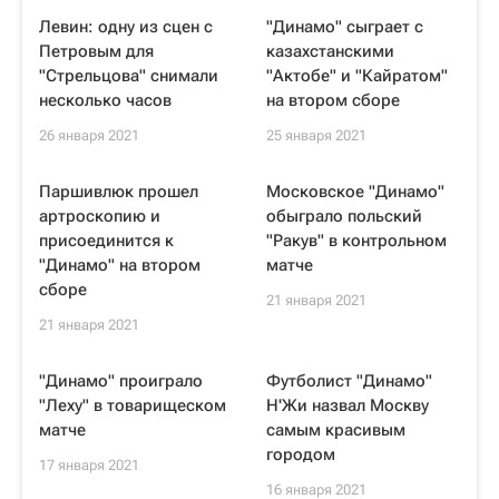
Левин: одну из сцен с
"Динамо" сыграет с
Петровым для
казахстанскими
"Стрельцова" снимали
"Актобе" и "Кайратом"
несколько часов
на втором сборе
26 января 2021
25 января 2021
Паршивлюк прошел
Московское "Динамо"
артроскопию и
обыграло польский
присоединится к
"Ракув" в контрольном
"Динамо" на втором
матче
сборе
21 января 2021
21 января 2021
"Динамо" проиграло
Футболист "Динамо"
"Леху" в товарищеском
Н'Жи назвал Москву
матче
самым красивым
городом
17 января 2021
16 января 2021