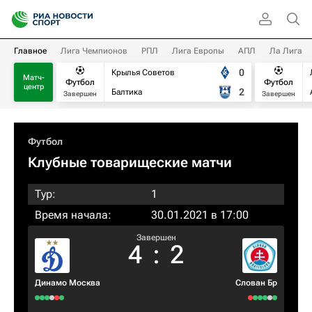
Главное
Лига Чемпионов
РПЛ
Лига Европы
АПЛ
Ла Лига
0
Крылья Советов
Матч-
Футбол
Футбол
центр
2
Балтика
Завершен
Завершен
Футбол
Клубные товарищеские матчи
Тур:
1
Время начала:
30.01.2021 в 17:00
Завершен
4
:
2
Динамо Москва
Слован Бр