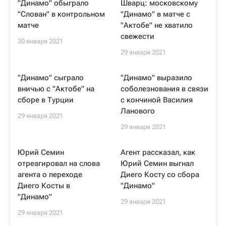
"Динамо" обыграло
Шварц: московскому
"Слован" в контрольном
"Динамо" в матче с
матче
"Актобе" не хватило
свежести
30 января 2021
29 января 2021
"Динамо" сыграло
"Динамо" выразило
вничью с "Актобе" на
соболезнования в связи
сборе в Турции
с кончиной Василия
Ланового
29 января 2021
29 января 2021
Юрий Семин
Агент рассказал, как
отреагировал на слова
Юрий Семин выгнал
агента о переходе
Диего Косту со сбора
Диего Косты в
"Динамо"
"Динамо"
29 января 2021
29 января 2021