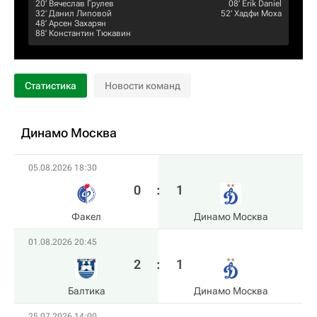
20‎’‎
Вячеслав Грулев
08‎’‎
Erik Daniel
32‎’‎
Данил Липовой
52‎’‎
Хадфи Моха
48‎’‎
Арсен Захарян
88‎’‎
Константин Тюкавин
Статистика
Новости команд
Динамо Москва
05.08.2026 18:30
0
:
1
Факел
Динамо Москва
01.08.2026 20:45
2
:
1
Балтика
Динамо Москва
25.07.2026 14:00