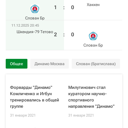
Хаккен
1
:
0
Слован Бр
11.12.2025 20:45
Шкендия-79 Тетово
2
:
0
Слован Бр
Общее
Динамо Москва
Слован (Братислава)
Форварды "Динамо"
Милутинович стал
Комличенко и Игбун
куратором научно-
тренировались в общей
спортивного
группе
направления "Динамо"
31 января 2021
31 января 2021