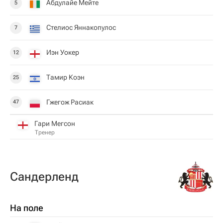
Абдулайе Мейте
5
Стелиос Яннакопулос
7
Иэн Уокер
12
Тамир Коэн
25
Гжегож Расиак
47
Гари Мегсон
Тренер
Сандерленд
На поле