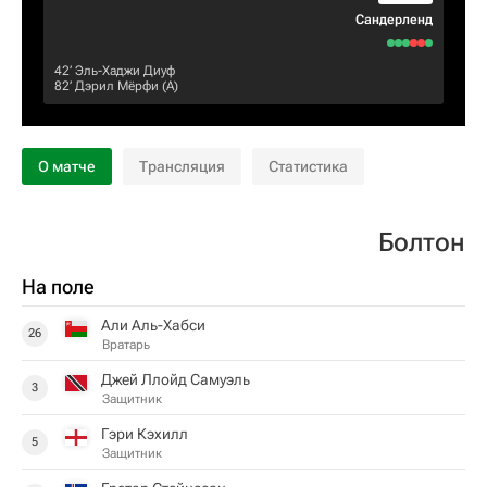
Сандерленд
42‎’‎
Эль-Хаджи Диуф
82‎’‎
Дэрил Мёрфи
(А)
О матче
Трансляция
Статистика
Болтон
На поле
Али Аль-Хабси
26
Вратарь
Джей Ллойд Самуэль
3
Защитник
Гэри Кэхилл
5
Защитник