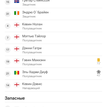
Гретар Стейнссон
15
Защитник
Эндрю О`Брайен
31
Защитник
Кевин Нолан
4
Полузащитник
Мэттью Тэйлор
7
Полузащитник
Дэнни Гатри
17
Полузащитник
Гэвин Маккэнн
19
72‎’‎
Полузащитник
Эль-Хаджи Диуф
21
42‎’‎
Полузащитник
Кевин Дэвис
14
Нападающий
Запасные