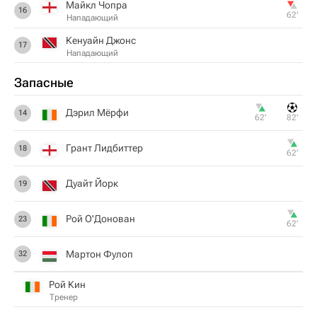
Майкл Чопра
16
62‎’‎
Нападающий
Кенуайн Джонс
17
Нападающий
Запасные
Дэрил Мёрфи
14
62‎’‎
82‎’‎
Грант Лидбиттер
18
62‎’‎
Дуайт Йорк
19
Рой О'Донован
23
62‎’‎
Мартон Фулоп
32
Рой Кин
Тренер