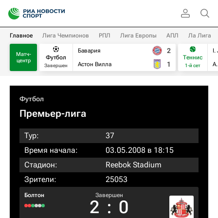
Главное
Лига Чемпионов
РПЛ
Лига Европы
АПЛ
Ла Лига
2
Бавария
I.
Матч-
Футбол
Теннис
центр
1
Астон Вилла
А
Завершен
1-й сет
Футбол
Премьер-лига
Тур:
37
Время начала:
03.05.2008 в 18:15
Стадион:
Reebok Stadium
Зрители:
25053
Болтон
Завершен
2
:
0