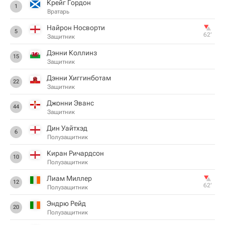
Крейг Гордон
1
Вратарь
Найрон Носворти
5
62‎’‎
Защитник
Дэнни Коллинз
15
Защитник
Дэнни Хиггинботам
22
Защитник
Джонни Эванс
44
Защитник
Дин Уайтхэд
6
Полузащитник
Киран Ричардсон
10
Полузащитник
Лиам Миллер
12
62‎’‎
Полузащитник
Эндрю Рейд
20
Полузащитник