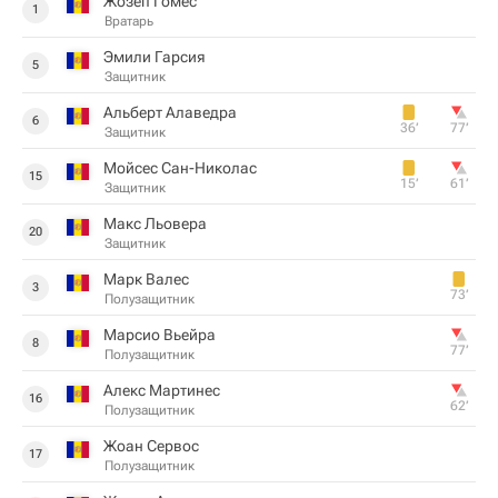
Жозеп Гомес
1
Вратарь
Эмили Гарсия
5
Защитник
Альберт Алаведра
6
36‎’‎
77‎’‎
Защитник
Мойсес Сан-Николас
15
15‎’‎
61‎’‎
Защитник
Макс Льовера
20
Защитник
Марк Валес
3
73‎’‎
Полузащитник
Марсио Вьейра
8
77‎’‎
Полузащитник
Алекс Мартинес
16
62‎’‎
Полузащитник
Жоан Сервос
17
Полузащитник