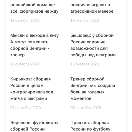
российской команде
россияне играют в
всё, сюрпризов не жду
агрессивной манере
13 октября 2020
13 октября 2020
Мысли о выходе в лигу
Бышовец: у сборной
А могут помешать
России хорошие
сборной Венгрии -
возможности для
тренер
победы над венграми
13 октября 2020
13 октября 2020
Кирьяков: сборная
Тренер сборной
России в целом
Венгрии: мы создали
контролировала ход
больше голевых
матча с венграми
моментов
07 сентября 2020
07 сентября 2020
Черчесов: футболисты
Прядкин: сборная
сборной России
России по футболу