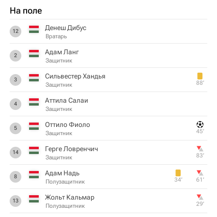
На поле
Денеш Дибус
12
Вратарь
Адам Ланг
2
Защитник
Сильвестер Хандья
3
88‎’‎
Защитник
Аттила Салаи
4
Защитник
Оттило Фиоло
5
45‎’‎
Защитник
Герге Ловренчич
14
83‎’‎
Защитник
Адам Надь
8
34‎’‎
61‎’‎
Полузащитник
Жольт Кальмар
13
29‎’‎
Полузащитник