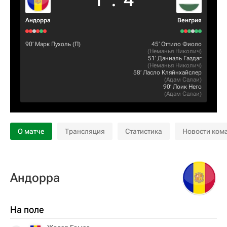
1
:
4
Андорра
Венгрия
90‎’‎
Марк Пухоль
(П)
45‎’‎
Оттило Фиоло
(
Неманья Николич
)
51‎’‎
Даниэль Газдаг
(
Неманья Николич
)
58‎’‎
Ласло Кляйнхайслер
(
Адам Салаи
)
90‎’‎
Лоик Него
(
Адам Салаи
)
О матче
Трансляция
Статистика
Новости ком
Андорра
На поле