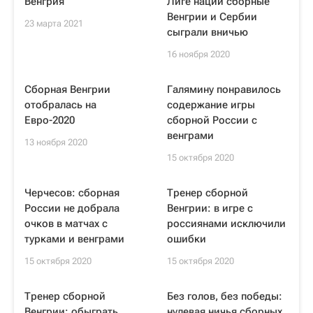
Венгрия
Лиге наций сборные
Венгрии и Сербии
23 марта 2021
сыграли вничью
16 ноября 2020
Сборная Венгрии
Галямину понравилось
отобралась на
содержание игры
Евро-2020
сборной России с
венграми
13 ноября 2020
15 октября 2020
Черчесов: сборная
Тренер сборной
России не добрала
Венгрии: в игре с
очков в матчах с
россиянами исключили
турками и венграми
ошибки
15 октября 2020
15 октября 2020
Тренер сборной
Без голов, без победы:
Венгрии: обыграть
нулевая ничья сборных