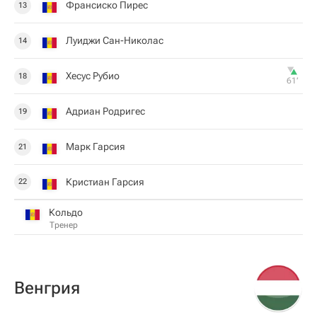
Франсиско Пирес
13
Луиджи Сан-Николас
14
Хесус Рубио
18
61‎’‎
Адриан Родригес
19
Марк Гарсия
21
Кристиан Гарсия
22
Кольдо
Тренер
Венгрия