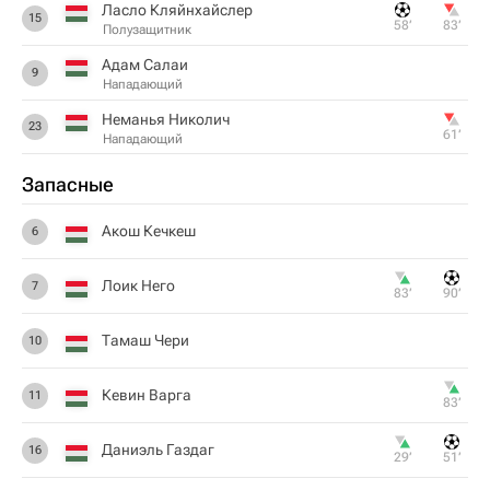
Ласло Кляйнхайслер
15
58‎’‎
83‎’‎
Полузащитник
Адам Салаи
9
Нападающий
Неманья Николич
23
61‎’‎
Нападающий
Запасные
Акош Кечкеш
6
Лоик Него
7
83‎’‎
90‎’‎
Тамаш Чери
10
Кевин Варга
11
83‎’‎
Даниэль Газдаг
16
29‎’‎
51‎’‎