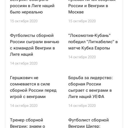
россиян в Лиге наций
России и Венгрии в
было нереально
Москве
15 октября 2020
15 октября 2020
Футболисты сборной
"Локомотив-Кубань"
России сыграли вничью
победил "Литкабелис" в
с командой Венгрии в
матче Кубка Европы
Лиге наций
14 октября 2020
14 октября 2020
Гершкович не
Борьба за лидерство:
сомневается в силе
сборная России
сборной России перед
сыграет с венграми в
игрой с венграми
Лиге наций УЕФА
14 октября 2020
14 октября 2020
Тренер сборной
Футболист сборной
Венгрии: знаем о
Венгрии Шигер: