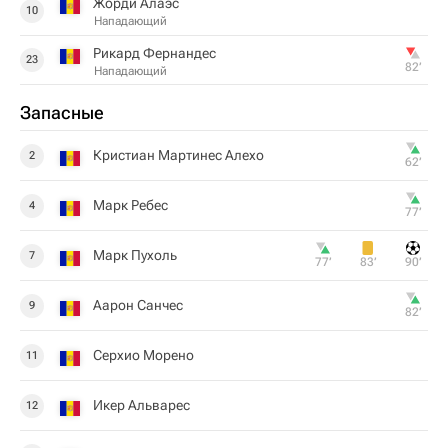
Жорди Алаэс
10
Нападающий
Рикард Фернандес
23
82‎’‎
Нападающий
Запасные
Кристиан Мартинес Алехо
2
62‎’‎
Марк Ребес
4
77‎’‎
Марк Пухоль
7
77‎’‎
83‎’‎
90‎’‎
Аарон Санчес
9
82‎’‎
Серхио Морено
11
Икер Альварес
12