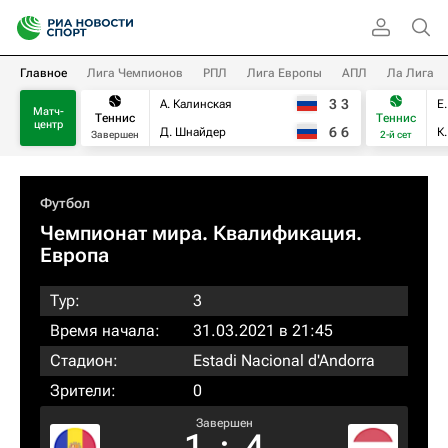
Главное
Лига Чемпионов
РПЛ
Лига Европы
АПЛ
Ла Лига
3
3
А. Калинская
Е
Матч-
Теннис
Теннис
центр
6
6
Д. Шнайдер
К
Завершен
2-й сет
Футбол
Чемпионат мира. Квалификация.
Европа
Тур:
3
Время начала:
31.03.2021 в 21:45
Стадион:
Estadi Nacional d'Andorra
Зрители:
0
Завершен