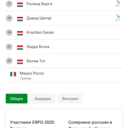
Роланд Варга
17
61‎’‎
Давид Шигер
18
61‎’‎
Krisztian Geresi
19
Эндре Ботка
21
Балаж Тот
22
Марко Росси
Тренер
Общее
Андорра
Венгрия
Участники ЕВРО-2020:
Соперники россиян в