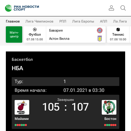
Главное
Лига Чемпионов
РПЛ
Лига Европы
АПЛ
Ла Лига
Бавария
Матч-
Футбол
Теннис
центр
Астон Вилла
07.08 15:00
07.08 18:00
Баскетбол
НБА
Тур:
1
Время начала:
07.01.2021 в 03:30
Завершен
105
:
107
Майами
Бостон