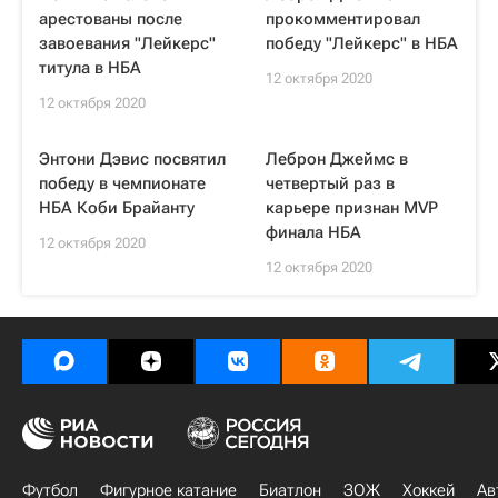
арестованы после
прокомментировал
завоевания "Лейкерс"
победу "Лейкерс" в НБА
титула в НБА
12 октября 2020
12 октября 2020
Энтони Дэвис посвятил
Леброн Джеймс в
победу в чемпионате
четвертый раз в
НБА Коби Брайанту
карьере признан MVP
финала НБА
12 октября 2020
12 октября 2020
Футбол
Фигурное катание
Биатлон
ЗОЖ
Хоккей
Ав