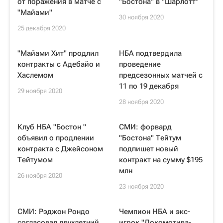
от поражения в матче с
"Бостона" в "Шарлотт"
"Майами"
30 ноября 2020
25 декабря 2020
"Майами Хит" продлил
НБА подтвердила
контракты с Адебайо и
проведение
Хаслемом
предсезонных матчей с
11 по 19 декабря
29 ноября 2020
28 ноября 2020
Клуб НБА "Бостон "
СМИ: форвард
объявил о продлении
"Бостона" Тейтум
контракта с Джейсоном
подпишет новый
Тейтумом
контракт на сумму $195
млн
26 ноября 2020
23 ноября 2020
СМИ: Рэджон Рондо
Чемпион НБА и экс-
согласовал двухлетний
игрок "Локомотива-