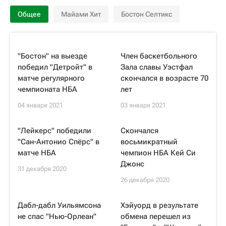
Общее
Майами Хит
Бостон Селтикс
"Бостон" на выезде
Член баскетбольного
победил "Детройт" в
Зала славы Уэстфал
матче регулярного
скончался в возрасте 70
чемпионата НБА
лет
04 января 2021
03 января 2021
"Лейкерс" победили
Скончался
"Сан-Антонио Спёрс" в
восьмикратный
матче НБА
чемпион НБА Кей Си
Джонс
31 декабря 2020
26 декабря 2020
Дабл-дабл Уильямсона
Хэйуорд в результате
не спас "Нью-Орлеан"
обмена перешел из