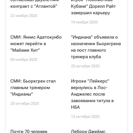
контракт с "Атлантой"
Кубани" Дорелл Райт
завершил карьеру
22 ноября 2020
19 ноября 2020
СМИ: Яннис Адетокунбо
"Индиана" объявила о
может перейти в
назначении Бьоркгрена
"Майами Хит"
на пост главного
тренера клуба
04 ноября 2020
20 октября 2020
СМИ: Бьоркгрен стал
Игроки "Лейкерс"
главным тренером
вернулись в Лос-
"Индианы"
Анджелес после
завоевания титула в
20 октября 2020
НБА
13 октября 2020
Почти 70 человек
Леброн Джеймс