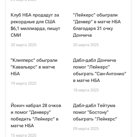
Клуб НБА продадут за
"Лейкерс" обыграли
рекордные для США
"Денвер" в матче НБА
$6,1 миллиарда, пишут
благодаря 31 очку
СМИ
Дончича
20 марта 2025
20 марта 2025
"Клипперс" обыграли
Дабл-дабл Дончича
"Кавальерс" в матче
помог "Лейкерс"
НБА
обыграть "Сан-Антонио"
в матче НБА
19 марта 2025
18 марта 2025
Йокич набрал 28 очков
Дабл-дабл Тейтума
и помог "Денверу"
помог "Бостону"
победить "Лейкерс" в
обыграть "Лейкерс"
матче НБА
09 марта 2025
15 марта 2025