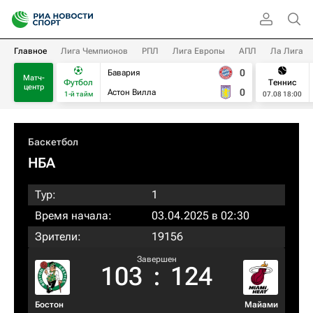
Главное
Лига Чемпионов
РПЛ
Лига Европы
АПЛ
Ла Лига
0
Бавария
Матч-
Футбол
Теннис
центр
0
Астон Вилла
1-й тайм
07.08 18:00
Баскетбол
НБА
Тур:
1
Время начала:
03.04.2025 в 02:30
Зрители:
19156
Завершен
103
:
124
Бостон
Майами