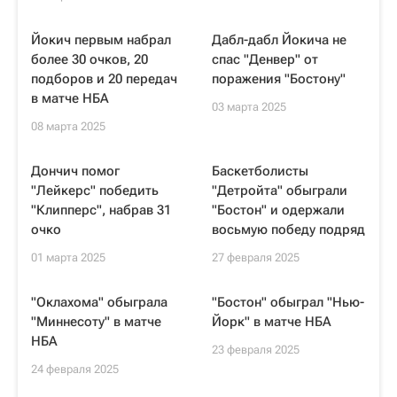
Йокич первым набрал
Дабл-дабл Йокича не
более 30 очков, 20
спас "Денвер" от
подборов и 20 передач
поражения "Бостону"
в матче НБА
03 марта 2025
08 марта 2025
Дончич помог
Баскетболисты
"Лейкерс" победить
"Детройта" обыграли
"Клипперс", набрав 31
"Бостон" и одержали
очко
восьмую победу подряд
01 марта 2025
27 февраля 2025
"Оклахома" обыграла
"Бостон" обыграл "Нью-
"Миннесоту" в матче
Йорк" в матче НБА
НБА
23 февраля 2025
24 февраля 2025