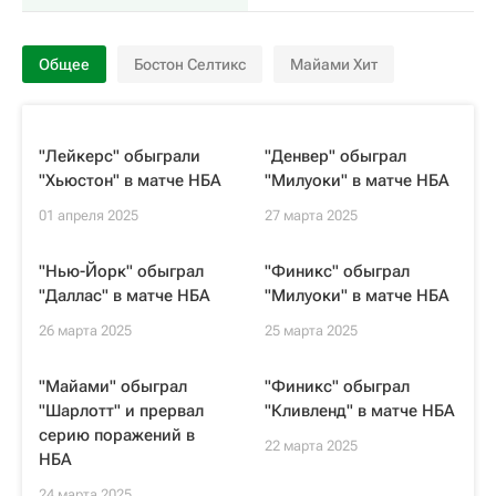
Общее
Бостон Селтикс
Майами Хит
"Лейкерс" обыграли
"Денвер" обыграл
"Хьюстон" в матче НБА
"Милуоки" в матче НБА
01 апреля 2025
27 марта 2025
"Нью-Йорк" обыграл
"Финикс" обыграл
"Даллас" в матче НБА
"Милуоки" в матче НБА
26 марта 2025
25 марта 2025
"Майами" обыграл
"Финикс" обыграл
"Шарлотт" и прервал
"Кливленд" в матче НБА
серию поражений в
22 марта 2025
НБА
24 марта 2025