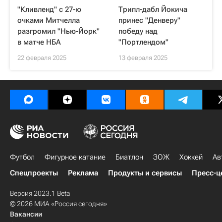
"Кливленд" с 27-ю
Трипл-дабл Йокича
очками Митчелла
принес "Денверу"
разгромил "Нью-Йорк"
победу над
в матче НБА
"Портлендом"
22 февраля 2025
13 февраля 2025
Футбол
Фигурное катание
Биатлон
ЗОЖ
Хоккей
Ав
Спецпроекты
Реклама
Продукты и сервисы
Пресс-ц
Версия 2023.1 Beta
© 2026 МИА «Россия сегодня»
Вакансии