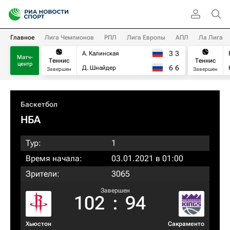
Главное
Лига Чемпионов
РПЛ
Лига Европы
АПЛ
Ла Лига
3
3
А. Калинская
Матч-
Теннис
Теннис
центр
6
6
Д. Шнайдер
Завершен
Завершен
Баскетбол
НБА
Тур:
1
Время начала:
03.01.2021 в 01:00
Зрители:
3065
Завершен
102
:
94
Хьюстон
Сакраменто