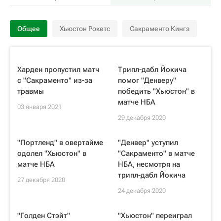
Общее
Хьюстон Рокетс
Сакраменто Кингз
Харден пропустил матч
Трипл-дабл Йокича
с "Сакраменто" из-за
помог "Денверу"
травмы
победить "Хьюстон" в
матче НБА
03 января 2021
29 декабря 2020
"Портленд" в овертайме
"Денвер" уступил
одолел "Хьюстон" в
"Сакраменто" в матче
матче НБА
НБА, несмотря на
трипл-дабл Йокича
27 декабря 2020
24 декабря 2020
"Голден Стэйт"
"Хьюстон" переиграл