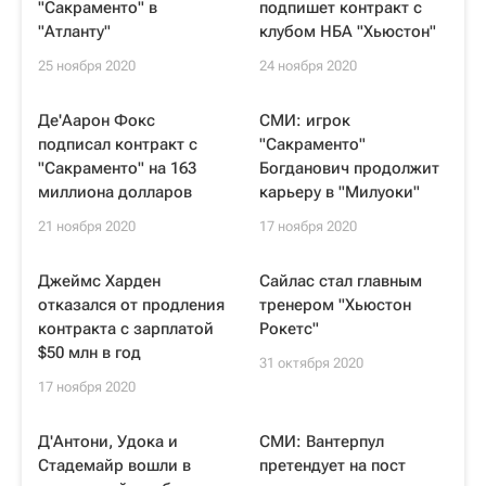
"Сакраменто" в
подпишет контракт с
"Атланту"
клубом НБА "Хьюстон"
25 ноября 2020
24 ноября 2020
Де'Аарон Фокс
СМИ: игрок
подписал контракт с
"Сакраменто"
"Сакраменто" на 163
Богданович продолжит
миллиона долларов
карьеру в "Милуоки"
21 ноября 2020
17 ноября 2020
Джеймс Харден
Сайлас стал главным
отказался от продления
тренером "Хьюстон
контракта с зарплатой
Рокетс"
$50 млн в год
31 октября 2020
17 ноября 2020
Д'Антони, Удока и
СМИ: Вантерпул
Стадемайр вошли в
претендует на пост