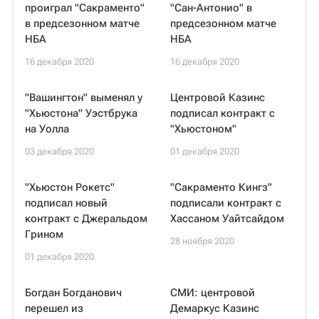
проиграл "Сакраменто"
"Сан-Антонио" в
в предсезонном матче
предсезонном матче
НБА
НБА
16 декабря 2020
16 декабря 2020
"Вашингтон" выменял у
Центровой Казинс
"Хьюстона" Уэстбрука
подписал контракт с
на Уолла
"Хьюстоном"
03 декабря 2020
01 декабря 2020
"Хьюстон Рокетс"
"Сакраменто Кингз"
подписал новый
подписали контракт с
контракт с Джеральдом
Хассаном Уайтсайдом
Грином
28 ноября 2020
01 декабря 2020
Богдан Богданович
СМИ: центровой
перешел из
Демаркус Казинс