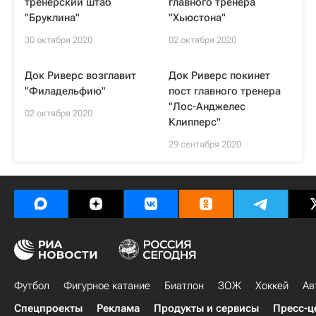
тренерский штаб
главного тренера
"Бруклина"
"Хьюстона"
30 октября 2020
02 октября 2020
Док Риверс возглавит
Док Риверс покинет
"Филадельфию"
пост главного тренера
"Лос-Анджелес
02 октября 2020
Клипперс"
29 сентября 2020
Футбол
Фигурное катание
Биатлон
ЗОЖ
Хоккей
Ав
Спецпроекты
Реклама
Продукты и сервисы
Пресс-ц