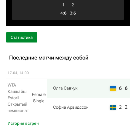
1
2
4
:
6
3
:
6
Статистика
Последние матчи между собой
17.04, 14:00
WTA
6
6
Олга Савчук
Кашкайш.
Female
Estoril
Single
Открытый
2
2
Софиа Арвидссон
чемпионат
История встреч