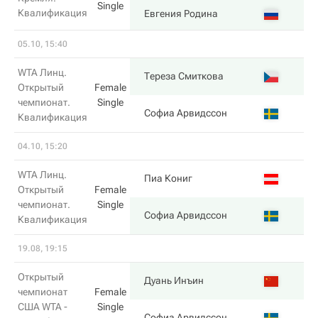
Single
Квалификация
7
Евгения Родина
05.10, 15:40
WTA Линц.
6
Тереза Смиткова
Открытый
Female
чемпионат.
Single
3
Софиа Арвидссон
Квалификация
04.10, 15:20
WTA Линц.
4
Пиа Кониг
Открытый
Female
чемпионат.
Single
6
Софиа Арвидссон
Квалификация
19.08, 19:15
Открытый
7
Дуань Инъин
чемпионат
Female
США WTA -
Single
5
Софиа Арвидссон