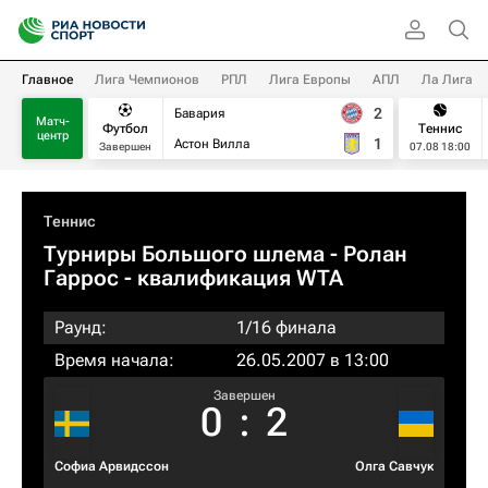
Главное
Лига Чемпионов
РПЛ
Лига Европы
АПЛ
Ла Лига
2
Бавария
Матч-
Футбол
Теннис
центр
1
Астон Вилла
Завершен
07.08 18:00
Теннис
Турниры Большого шлема
- Ролан
Гаррос - квалификация WTA
Раунд:
1/16 финала
Время начала:
26.05.2007 в 13:00
Завершен
0
:
2
Софиа Арвидссон
Олга Савчук