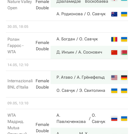
Дзаламидзе
Воскобаева
Nature Valley
Female
Open
Double
5
А. Родионова
О. Савчук
30.05, 18:05
3
А. Богдан
О. Савчук
Ролан
Female
Гаррос -
Double
WTA
6
Д. Инъин
А. Соснович
14.05, 12:10
6
Р. Атаво
А. Грёнефельд
Internazionali
Female
BNL d'Italia
Double
1
О. Савчук
Э. Свитолина
09.05, 13:10
WTA
А.
О.
1
Мадрид.
Павлюченкова
Савчук
Female
Mutua
Double
А.
М. Х.