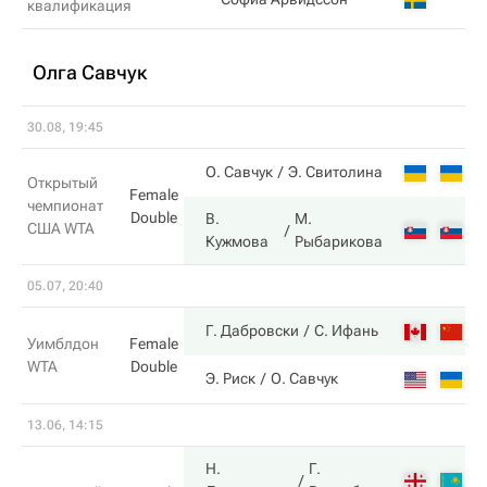
квалификация
Олга Савчук
30.08, 19:45
2
О. Савчук
Э. Свитолина
Открытый
Female
чемпионат
Double
В.
М.
США WTA
6
Кужмова
Рыбарикова
05.07, 20:40
6
Г. Дабровски
С. Ифань
Уимблдон
Female
WTA
Double
7
Э. Риск
О. Савчук
13.06, 14:15
Н.
Г.
7