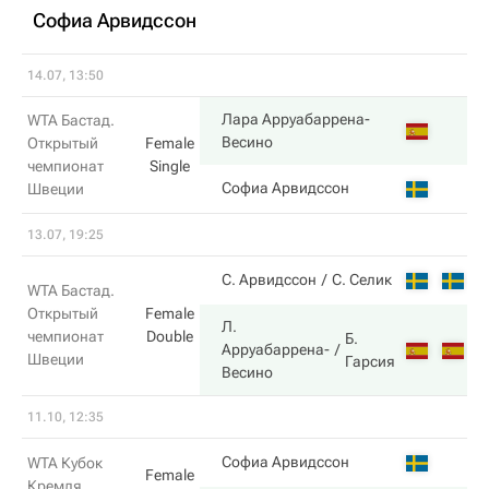
Софиа Арвидссон
14.07, 13:50
Лара Арруабаррена-
WTA Бастад.
6
Весино
Открытый
Female
чемпионат
Single
2
Софиа Арвидссон
Швеции
13.07, 19:25
6
С. Арвидссон
С. Селик
WTA Бастад.
Открытый
Female
Л.
чемпионат
Double
Б.
3
Арруабаррена-
Швеции
Гарсия
Весино
11.10, 12:35
5
Софиа Арвидссон
WTA Кубок
Female
Кремля.