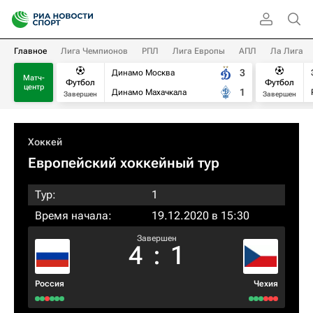
Главное
Лига Чемпионов
РПЛ
Лига Европы
АПЛ
Ла Лига
3
Динамо Москва
Матч-
Футбол
Футбол
центр
1
Динамо Махачкала
Завершен
Завершен
Хоккей
Европейский хоккейный тур
Тур:
1
Время начала:
19.12.2020 в 15:30
Завершен
4
:
1
Россия
Чехия