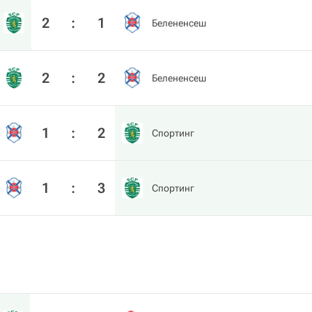
2
:
1
Белененсеш
2
:
2
Белененсеш
1
:
2
Спортинг
1
:
3
Спортинг