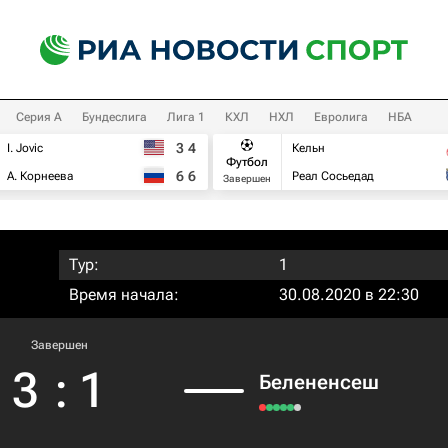
Серия А
Бундеслига
Лига 1
КХЛ
НХЛ
Евролига
НБА
3
4
I. Jovic
Кельн
Футбол
6
6
А. Корнеева
Реал Сосьедад
Завершен
Тур:
1
Время начала:
30.08.2020 в 22:30
Завершен
3
:
1
Белененсеш