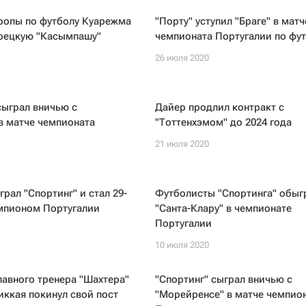
ропы по футболу Куарежма
"Порту" уступил "Браге" в матч
урецкую "Касымпашу"
чемпионата Португалии по фу
26 июля 2020
сыграл вничью с
Дайер продлил контракт с
в матче чемпионата
"Тоттенхэмом" до 2024 года
21 июля 2020
грал "Спортинг" и стал 29-
Футболисты "Спортинга" обыг
мпионом Португалии
"Санта-Клару" в чемпионате
Португалии
10 июля 2020
лавного тренера "Шахтера"
"Спортинг" сыграл вничью с
ккая покинул свой пост
"Морейренсе" в матче чемпио