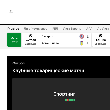
Главное
Лига Чемпионов
РПЛ
Лига Европы
АПЛ
Ла Лига
2
Бавария
Матч-
Футбол
Теннис
центр
1
Астон Вилла
Завершен
Завершен
Футбол
Клубные товарищеские матчи
Спортинг