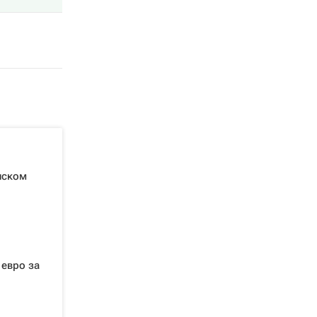
нском
 евро за