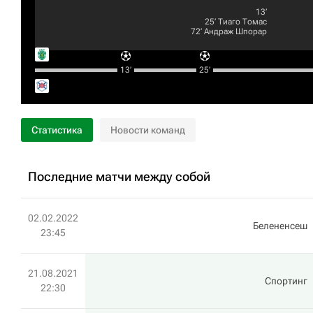
13‎’‎
25‎’‎
Тиаго Томас
72‎’‎
Андраж Шпорар
13‎’‎
25‎’‎
Статистика
Новости команд
Последние матчи между собой
02.02.2022
Белененсеш
23:45
21.08.2021
Спортинг
22:30