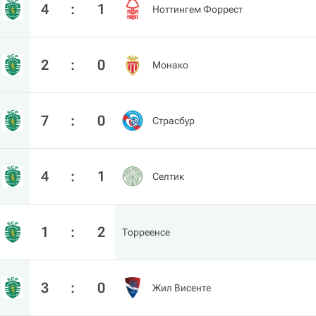
4
:
1
Ноттингем Форрест
2
:
0
Монако
7
:
0
Страсбур
4
:
1
Селтик
1
:
2
Торреенсе
3
:
0
Жил Висенте