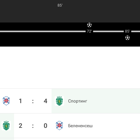
85‎’‎
72‎’‎
85‎’‎
1
:
4
Спортинг
2
:
0
Белененсеш