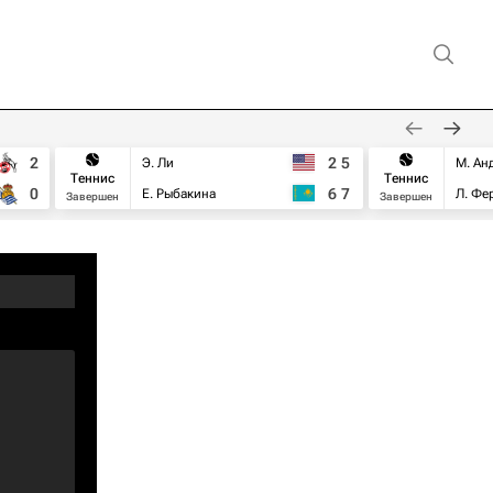
2
2
5
Э. Ли
М. Ан
Теннис
Теннис
0
6
7
Е. Рыбакина
Л. Фе
Завершен
Завершен