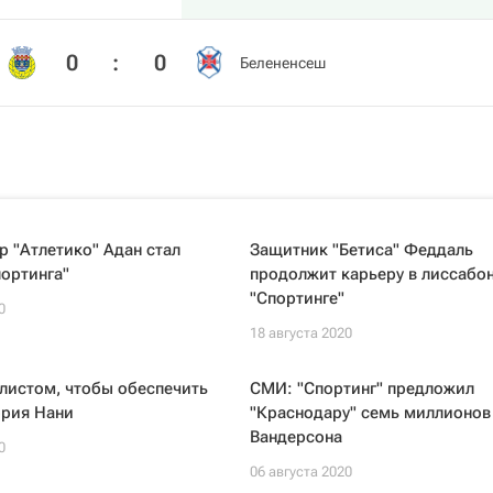
0
:
0
Белененсеш
р "Атлетико" Адан стал
Защитник "Бетиса" Феддаль
ортинга"
продолжит карьеру в лиссабо
"Спортинге"
0
18 августа 2020
листом, чтобы обеспечить
СМИ: "Спортинг" предложил
ория Нани
"Краснодару" семь миллионов
Вандерсона
0
06 августа 2020