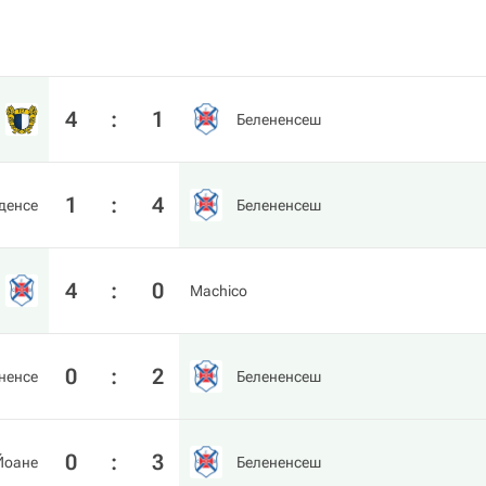
4
:
1
Белененсеш
1
:
4
денсе
Белененсеш
4
:
0
Machico
0
:
2
ненсе
Белененсеш
0
:
3
Йоане
Белененсеш