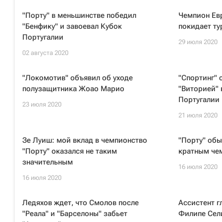
"Порту" в меньшинстве победил
Чемпион Ев
"Бенфику" и завоевал Кубок
покидает т
Португалии
29 июля 2020
02 августа 2020
"Локомотив" объявил об уходе
"Спортинг" 
полузащитника Жоао Марио
"Виторией" 
Португалии
23 июля 2020
21 июля 2020
Зе Луиш: мой вклад в чемпионство
"Порту" обы
"Порту" оказался не таким
кратным че
значительным
16 июля 2020
16 июля 2020
Ледяхов ждет, что Смолов после
Ассистент г
"Реала" и "Барселоны" забьет
Филипе Сели