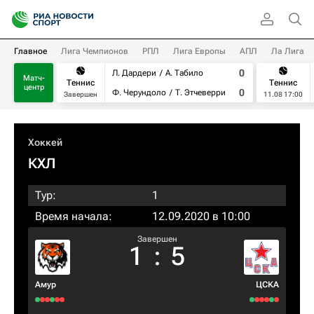
Главное
Лига Чемпионов
РПЛ
Лига Европы
АПЛ
Ла Лига
0
Л. Дардери
А. Табило
Матч-
Теннис
Теннис
центр
0
Ф. Черундоло
Т. Этчеверри
Завершен
11.08 17:00
Хоккей
КХЛ
Тур:
1
Время начала:
12.09.2020 в 10:00
Завершен
1
:
5
Амур
ЦСКА