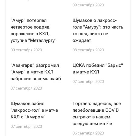
09 сентября 2020
"Амур" потерпел
Шумаков о лакросс-
четвертое подряд
голе "Амуру": это часть
поражение в КХЛ,
хоккея, никто не
уступив "Металлургу"
ожидает
09 сентября 2020
08 сентября 2020
"Авангард" разгромил
ЦСКА победил "Барыс"
"Амур" в матче КХЛ,
в матче КХЛ
забросив восемь шайб
07 сентября 2020
07 сентября 2020
Шумаков забил
Торгаев: надеюсь, все
"лакросс-гол" в матче
переболевшие COVID
КХЛ с "Амуром"
сыграют в нашем
следующем матче
07 сентября 2020
06 сентября 2020