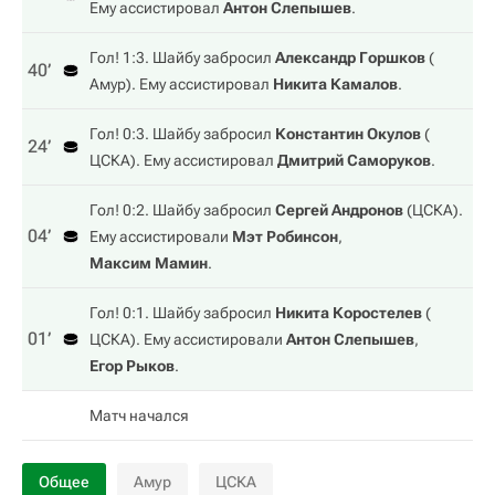
Ему ассистировал
Антон Слепышев
.
Гол! 1:3. Шайбу забросил
Александр Горшков
(
40‎’‎
Амур
). Ему ассистировал
Никита Камалов
.
Гол! 0:3. Шайбу забросил
Константин Окулов
(
24‎’‎
ЦСКА
). Ему ассистировал
Дмитрий Саморуков
.
Гол! 0:2. Шайбу забросил
Сергей Андронов
(
ЦСКА
).
04‎’‎
Ему ассистировали
Мэт Робинсон
,
Максим Мамин
.
Гол! 0:1. Шайбу забросил
Никита Коростелев
(
01‎’‎
ЦСКА
). Ему ассистировали
Антон Слепышев
,
Егор Рыков
.
Матч начался
Общее
Амур
ЦСКА