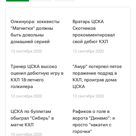
Олкинуора: хоккеисты
Вратарь ЦСКА
"Магнитки" должны
Скотников
быть довольны
прокомментировал
домашней серией
свой дебют КХЛ
13 сентября 2020
12 сентября 2020
Тренер ЦСКА высоко
"Амур" потерпел пятое
оценил дебютную игру в
поражение подряд в
КХЛ 18-летнего
КХЛ, проиграв дома
голкипера
ЦСКА
12 сентября 2020
12 сентября 2020
ЦСКА по буллитам
Рафиков о голе в
обыграл "Сибирь" в
ворота "Динамо": я
матче КХЛ
просто "накатил с
горочки"
10 сентября 2020