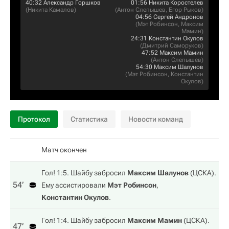
40:32
Александр Горшков
01:56
Никита Коростелев
(
Никита Камалов
)
(
Антон Слепышев
,
Егор Рыков
)
04:56
Сергей Андронов
(
Мэт Робинсон
,
Максим
Мамин
)
24:31
Константин Окулов
(
Дмитрий Саморуков
)
47:52
Максим Мамин
(
Антон Слепышев
)
54:30
Максим Шалунов
(
Мэт Робинсон
,
Константин
Окулов
)
Протокол
Статистика
Новости команд
Матч окончен
Гол! 1:5. Шайбу забросил
Максим Шалунов
(
ЦСКА
).
54‎’‎
Ему ассистировали
Мэт Робинсон
,
Константин Окулов
.
Гол! 1:4. Шайбу забросил
Максим Мамин
(
ЦСКА
).
47‎’‎