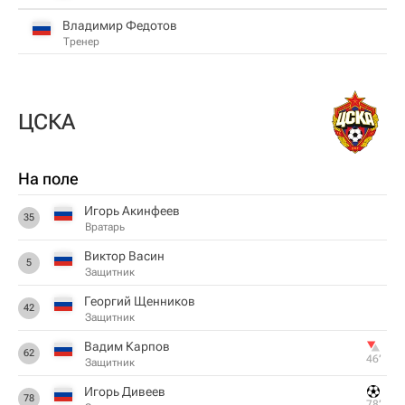
Владимир Федотов
Тренер
ЦСКА
На поле
Игорь Акинфеев
35
Вратарь
Виктор Васин
5
Защитник
Георгий Щенников
42
Защитник
Вадим Карпов
62
46‎’‎
Защитник
Игорь Дивеев
78
78‎’‎