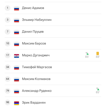
Денис Адамов
1
Эльмир Набиуллин
3
Данил Пруцев
7
Максим Барсов
10
Марко Дуганджич
17
85‎’‎
88‎’‎
Тимофей Маргасов
34
Максим Колмаков
64
Александр Руденко
79
85‎’‎
Эрик Варданян
98