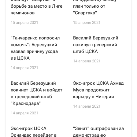
борьбе за место в Лиге
плач только от
чемпионов
"Спартака"
15 апреля 2021
15 апреля 2021
"Ганчаренко попросил
Василий Березуцкий
помочь": Березуцкий
покинул тренерский
назвал причину ухода
штаб ЦСКА
из ЦСКА
14 апреля 2021
14 апреля 2021
Василий Березуцкий
Экс-игрок ЦСКА Ахмед
покинет ЦСКА и войдет
Муса продолжит
в тренерский штаб
карьеру в Нигерии
"Краснодара"
14 апреля 2021
14 апреля 2021
Экс-игрок ЦСКА
"Зенит" оштрафован за
Эрнандес перейдет в
демонстрацию