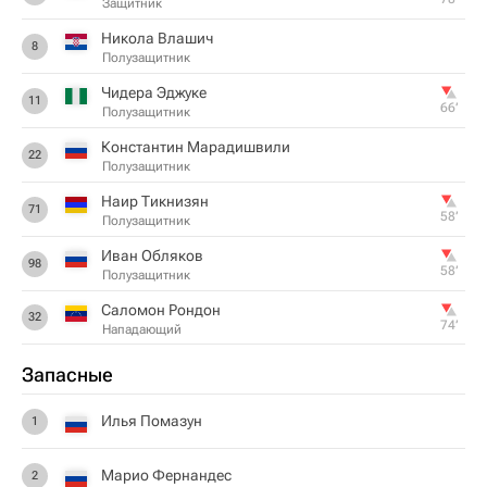
Защитник
Никола Влашич
8
Полузащитник
Чидера Эджуке
11
66‎’‎
Полузащитник
Константин Марадишвили
22
Полузащитник
Наир Тикнизян
71
58‎’‎
Полузащитник
Иван Обляков
98
58‎’‎
Полузащитник
Саломон Рондон
32
74‎’‎
Нападающий
Запасные
Илья Помазун
1
Марио Фернандес
2