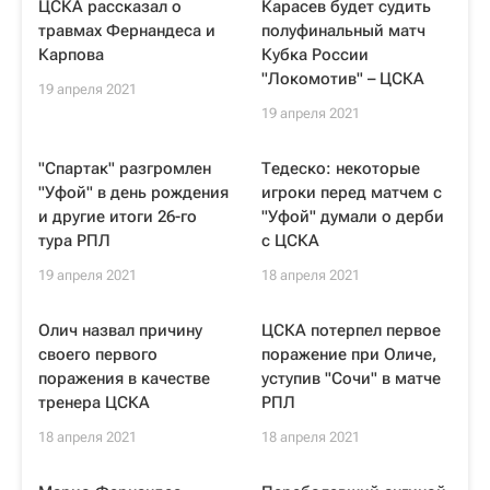
ЦСКА рассказал о
Карасев будет судить
травмах Фернандеса и
полуфинальный матч
Карпова
Кубка России
"Локомотив" – ЦСКА
19 апреля 2021
19 апреля 2021
"Спартак" разгромлен
Тедеско: некоторые
"Уфой" в день рождения
игроки перед матчем с
и другие итоги 26-го
"Уфой" думали о дерби
тура РПЛ
с ЦСКА
19 апреля 2021
18 апреля 2021
Олич назвал причину
ЦСКА потерпел первое
своего первого
поражение при Оличе,
поражения в качестве
уступив "Сочи" в матче
тренера ЦСКА
РПЛ
18 апреля 2021
18 апреля 2021