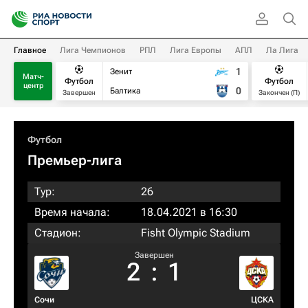
Главное
Лига Чемпионов
РПЛ
Лига Европы
АПЛ
Ла Лига
1
Зенит
Матч-
Футбол
Футбол
центр
0
Балтика
Завершен
Закончен (П)
Футбол
Премьер-лига
Тур:
26
Время начала:
18.04.2021 в 16:30
Стадион:
Fisht Olympic Stadium
Завершен
2
:
1
Сочи
ЦСКА