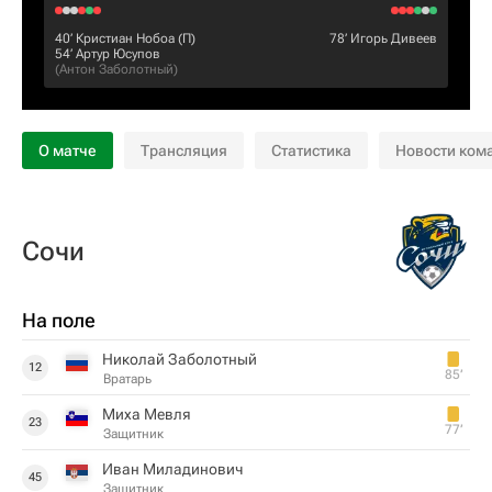
40‎’‎
Кристиан Нобоа
(П)
78‎’‎
Игорь Дивеев
54‎’‎
Артур Юсупов
(
Антон Заболотный
)
О матче
Трансляция
Статистика
Новости ком
Сочи
На поле
Николай Заболотный
12
85‎’‎
Вратарь
Миха Мевля
23
77‎’‎
Защитник
Иван Миладинович
45
Защитник