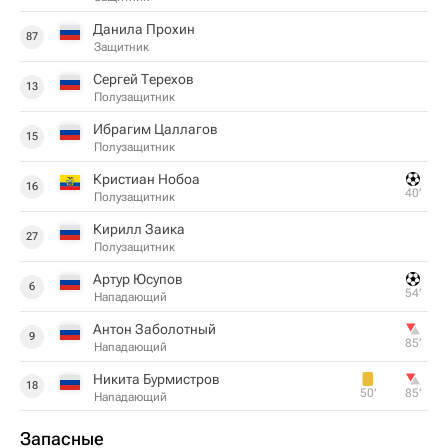
Данила Прохин
87
Защитник
Сергей Терехов
13
Полузащитник
Ибрагим Цаллагов
15
Полузащитник
Кристиан Нобоа
16
40‎’‎
Полузащитник
Кирилл Заика
27
Полузащитник
Артур Юсупов
6
54‎’‎
Нападающий
Антон Заболотный
9
85‎’‎
Нападающий
Никита Бурмистров
18
50‎’‎
85‎’‎
Нападающий
Запасные