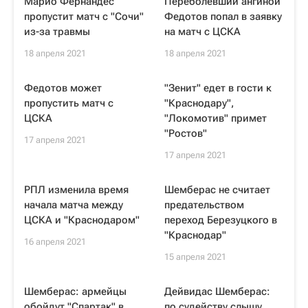
Марио Фернандес
Переболевший ангиной
пропустит матч с "Сочи"
Федотов попал в заявку
из-за травмы
на матч с ЦСКА
18 апреля 2021
18 апреля 2021
Федотов может
"Зенит" едет в гости к
пропустить матч с
"Краснодару",
ЦСКА
"Локомотив" примет
"Ростов"
17 апреля 2021
17 апреля 2021
РПЛ изменила время
Шемберас не считает
начала матча между
предательством
ЦСКА и "Краснодаром"
переход Березуцкого в
"Краснодар"
16 апреля 2021
15 апреля 2021
Шемберас: армейцы
Дейвидас Шемберас:
обойдут "Спартак" в
по судейству слышу