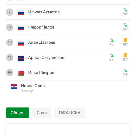
Ильзат Ахметов
7
58‎’‎
Федор Чалов
9
66‎’‎
Алан Дзагоев
10
46‎’‎
90‎’‎
Арнор Сигурдссон
17
58‎’‎
81‎’‎
Илья Шкурин
99
74‎’‎
Ивица Олич
Тренер
Общее
Сочи
ПФК ЦСКА