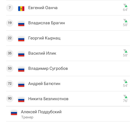
Евгений Оанча
7
64‎’‎
Владислав Брагин
19
58‎’‎
Георгий Кырнац
22
Василий Илик
35
58‎’‎
Владимир Сугробов
50
Андрей Батютин
72
54‎’‎
Никита Безлихотнов
90
76‎’‎
Алексей Поддубский
Тренер