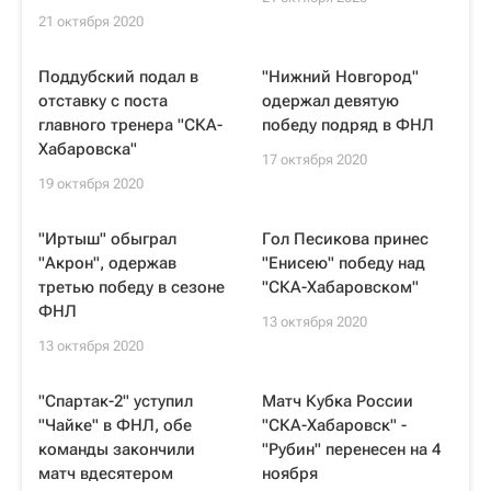
21 октября 2020
Поддубский подал в
"Нижний Новгород"
отставку с поста
одержал девятую
главного тренера "СКА-
победу подряд в ФНЛ
Хабаровска"
17 октября 2020
19 октября 2020
"Иртыш" обыграл
Гол Песикова принес
"Акрон", одержав
"Енисею" победу над
третью победу в сезоне
"СКА-Хабаровском"
ФНЛ
13 октября 2020
13 октября 2020
"Спартак-2" уступил
Матч Кубка России
"Чайке" в ФНЛ, обе
"СКА-Хабаровск" -
команды закончили
"Рубин" перенесен на 4
матч вдесятером
ноября