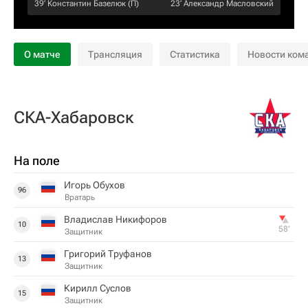
39‎’‎
Константин Базелюк
(П)
23‎’‎
Александр Масловский
О матче
Трансляция
Статистика
Новости ком
СКА-Хабаровск
На поле
Игорь Обухов
96
Вратарь
Владислав Никифоров
10
58‎’‎
Защитник
Григорий Труфанов
13
Защитник
Кирилл Суслов
15
Защитник