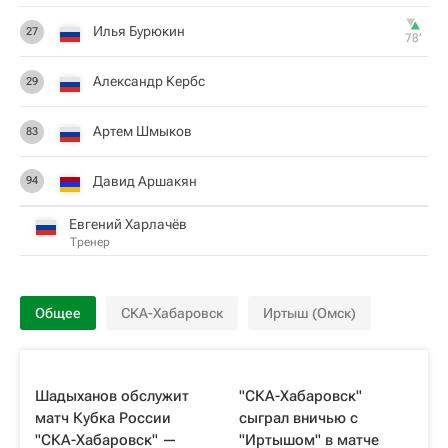
Илья Бурюкин
27
78‎’‎
Александр Кербс
29
Артем Шмыков
83
Давид Аршакян
94
Евгений Харлачёв
Тренер
Общее
СКА-Хабаровск
Иртыш (Омск)
Шадыханов обслужит
"СКА-Хабаровск"
матч Кубка России
сыграл вничью с
"СКА-Хабаровск" —
"Иртышом" в матче