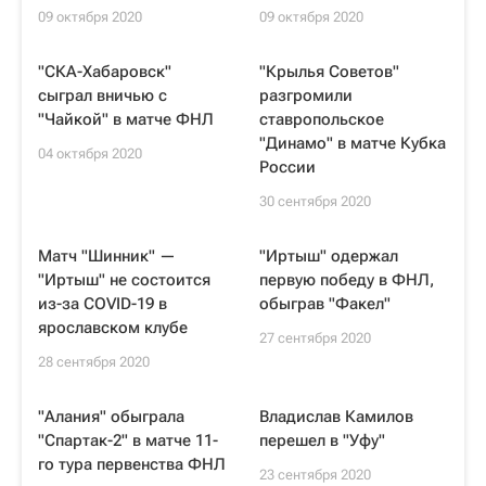
09 октября 2020
09 октября 2020
"СКА-Хабаровск"
"Крылья Советов"
сыграл вничью с
разгромили
"Чайкой" в матче ФНЛ
ставропольское
"Динамо" в матче Кубка
04 октября 2020
России
30 сентября 2020
Матч "Шинник" —
"Иртыш" одержал
"Иртыш" не состоится
первую победу в ФНЛ,
из-за COVID-19 в
обыграв "Факел"
ярославском клубе
27 сентября 2020
28 сентября 2020
"Алания" обыграла
Владислав Камилов
"Спартак-2" в матче 11-
перешел в "Уфу"
го тура первенства ФНЛ
23 сентября 2020