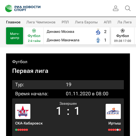
Главное
Лига Чемпионов
РПЛ
Лига Европы
АПЛ
Ла Лига
2
Динамо Москва
Матч-
Футбол
Футбол
центр
1
Динамо Махачкала
2-й тайм
09.08 17:00
Футбол
Первая лига
Тур:
19
Время начала:
01.11.2020 в 08:00
Завершен
1
:
1
СКА-Хабаровск
Иртыш