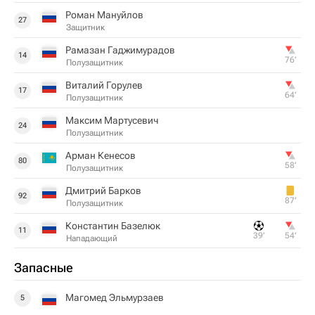
Роман Мануйлов
27
Защитник
Рамазан Гаджимурадов
14
76‎’‎
Полузащитник
Виталий Горулев
17
64‎’‎
Полузащитник
Максим Мартусевич
24
Полузащитник
Арман Кенесов
80
58‎’‎
Полузащитник
Дмитрий Барков
92
87‎’‎
Полузащитник
Константин Базелюк
11
39‎’‎
54‎’‎
Нападающий
Запасные
Магомед Эльмурзаев
5