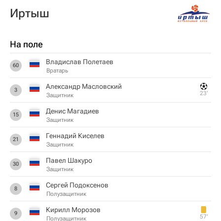
Иртыш
На поле
Владислав Полетаев
60
Вратарь
Александр Масловский
3
23‎’‎
Защитник
Денис Магадиев
15
Защитник
Геннадий Киселев
21
Защитник
Павел Шакуро
30
Защитник
Сергей Подоксенов
8
Полузащитник
Кирилл Морозов
9
57‎’‎
Полузащитник