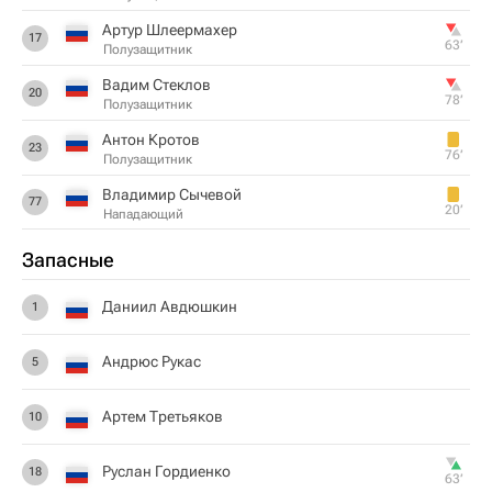
Артур Шлеермахер
17
63‎’‎
Полузащитник
Вадим Стеклов
20
78‎’‎
Полузащитник
Антон Кротов
23
76‎’‎
Полузащитник
Владимир Сычевой
77
20‎’‎
Нападающий
Запасные
Даниил Авдюшкин
1
Андрюс Рукас
5
Артем Третьяков
10
Руслан Гордиенко
18
63‎’‎