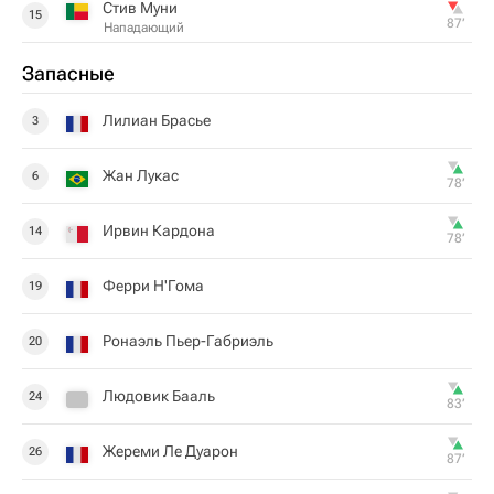
Стив Муни
15
87‎’‎
Нападающий
Запасные
Лилиан Брасье
3
Жан Лукас
6
78‎’‎
Ирвин Кардона
14
78‎’‎
Ферри Н'Гома
19
Ронаэль Пьер-Габриэль
20
Людовик Бааль
24
83‎’‎
Жереми Ле Дуарон
26
87‎’‎