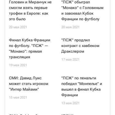
Головин и Миранчук не
"ПСЖ" обыграл
смогли взять первые
"Монако" с Головиным
трофеи в Европе: как
и завоевал Кубок
это было
Франции по футболу
20 мая 2021
20 мая 2021
Финал Кубка Франции
"ПСЖ" продлил
по футболу. "ПСЖ" —
контракт с хавбеком
"Монако": прямая
Дракслером
трансляция
17 мая 2021
19 мая 2021
СМИ: Давид Луис
"ПСЖ" по пенальти
может стать игроком
победил "Монпелье" и
"Интер Майами"
вышел в финал Кубка
Франции
15 мая 2021
13 мая 2021