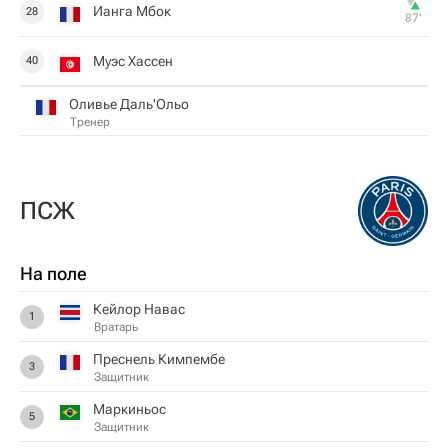
Ианга Мбок
28
87‎’‎
Муэс Хассен
40
Оливье Даль'Ольо
Тренер
ПСЖ
На поле
Кейлор Навас
1
Вратарь
Преснель Кимпембе
3
Защитник
Маркиньос
5
Защитник