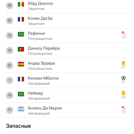
Абду Диалло
22
Защитник
Колен Дагба
31
Защитник
Рафинья
12
72‎’‎
Полузащитник
Данилу Перейра
15
Полузащитник
Андер Эррера
21
27‎’‎
Полузащитник
Килиан Мбаппе
7
71‎’‎
Нападающий
Неймар
10
33‎’‎
Нападающий
Анхель Ди Мария
11
72‎’‎
Нападающий
Запасные