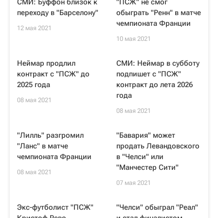
СМИ: Буффон близок к
"ПСЖ" не смог
переходу в "Барселону"
обыграть "Ренн" в матче
чемпионата Франции
12 мая 2021
10 мая 2021
Неймар продлил
СМИ: Неймар в субботу
контракт с "ПСЖ" до
подпишет с "ПСЖ"
2025 года
контракт до лета 2026
года
08 мая 2021
08 мая 2021
"Лилль" разгромил
"Бавария" может
"Ланс" в матче
продать Левандовского
чемпионата Франции
в "Челси" или
"Манчестер Сити"
08 мая 2021
07 мая 2021
Экс-футболист "ПСЖ"
"Челси" обыграл "Реал"