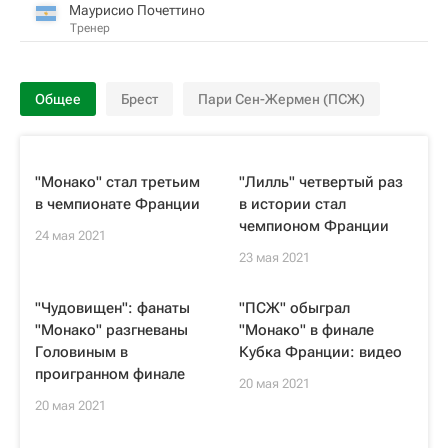
Маурисио Почеттино
Тренер
Общее
Брест
Пари Сен-Жермен (ПСЖ)
"Монако" стал третьим
"Лилль" четвертый раз
в чемпионате Франции
в истории стал
чемпионом Франции
24 мая 2021
23 мая 2021
"Чудовищен": фанаты
"ПСЖ" обыграл
"Монако" разгневаны
"Монако" в финале
Головиным в
Кубка Франции: видео
проигранном финале
20 мая 2021
20 мая 2021