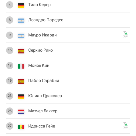
Тило Керер
4
Леандро Паредес
8
Мауро Икарди
9
72‎’‎
Серхио Рико
16
Мойзе Кин
18
Пабло Сарабия
19
Юлиан Дракслер
23
Митчел Баккер
25
Идрисса Гейе
27
72‎’‎