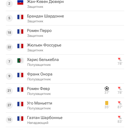
Жан-Кевен Дюверн
2
Защитник
Брандан Шардонне
5
Защитник
Ромен Перро
18
Защитник
Жюльен Фоссурье
22
Защитник
Харис Белькебла
7
78‎’‎
Полузащитник
Франк Онора
9
Полузащитник
Ромен Февр
21
37‎’‎
78‎’‎
Полузащитник
Уго Маньетти
27
35‎’‎
87‎’‎
Полузащитник
Гаэтан Шарбоннье
10
83‎’‎
Нападающий