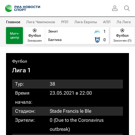
Главное
Лига Чемпионов
РПЛ
Лига Европы
АПЛ
Ла Лига
1
Зенит
Матч-
Футбол
Футбол
центр
0
Балтика
Завершен
Закончен (П)
Футбол
Лига 1
Тур:
38
Время
23.05.2021 в 22:00
начала:
Стадион:
Stade Francis le Ble
Зрители:
0 (Due to the Coronavirus
outbreak)