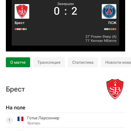
Завершен
0
:
2
Брест
ПСЖ
37‎’‎
Ромен Февр
(А)
71‎’‎
Килиан Мбаппе
О матче
Трансляция
Статистика
Новости ком
Брест
На поле
Готье Ларсоннер
1
Вратарь