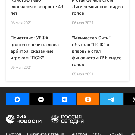
Кристоф Рево
и стал финалистом
скончался в возрасте 49
Лиги чемпионов: видео
лет
голов
06 мая 2021
06 мая 2021
Почеттино: УЕФА
"Манчестер Сити"
должен оценить слова
обыграл "ПСЖ" и
арбитра, сказанные
впервые стал
игрокам "ПСЖ"
финалистом ЛЧ: видео
голов
05 мая 2021
05 мая 2021
Футбол
Фигурное катание
Биатлон
ЗОЖ
Хоккей
Ав