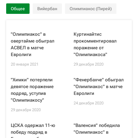
Общее
Вийербан
Олимпиакос (Пирей)
"Олимпиакос" в
Куртинайтис
овертайме обыграл
прокомментировал
АСВЕЛ в матче
поражение от
Евролиги
"Олимпиакоса"
20 января 2021
29 декабря 2020
"Химки" потерпели
"Фенербахче" обыграл
девятое поражение
"Олимпиакос" в матче
подряд, уступив
Евролиги
"Олимпиакосу"
24 декабря 2020
29 декабря 2020
ЦСКА одержал 11-ю
"Валенсия" победила
победу подряд в
"Олимпиакос" в