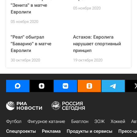
"Зенита" в матче
05 ноября 2020
Евролиги
05 ноября 2020
"Реал" обыграл
Астахов: Евролига
"Баварию" в матче
нарушает спортивный
Евролиги
принцип
30 октября 2020
19 октября 2020
Футбол
Фигурное катание
Биатлон
ЗОЖ
Хоккей
Ав
Спецпроекты
Реклама
Продукты и сервисы
Пресс-ц