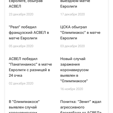
Евролиге, обыграв
выездном матче
АСВЕЛ
Евролиги
23 декабря 2020
17 декабря 2020
"Реал" победил
ЦСКА обыграл
французский АСВЕЛ в
"Олимпиакос" в матче
матче Евролиги
Евролиги
05 декабря 2020
03 декабря 2020
АСВЕЛ победил
Новый случай
"Панатинаикос" в матче
заражения
Евролиги с разницей в
коронавирусом
24 очка
выявлен в
"Олимпиакосе"
02 декабря 2020
16 ноября 2020
В "Олимпиакосе"
Понитка: "Зенит" ждал
выявлен случай
агрессивного
коронавирусом
баскетбола от АСВЕЛа