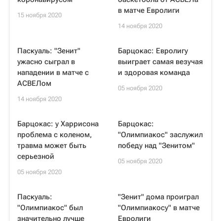
в матче Евролиги
15 ноября 2020
14 ноября 2020
Паскуаль: "Зенит"
Барцокас: Евролигу
ужасно сыграл в
выиграет самая везучая
нападении в матче с
и здоровая команда
АСВЕЛом
05 ноября 2020
14 ноября 2020
Барцокас: у Харрисона
Барцокас:
проблема с коленом,
"Олимпиакос" заслужил
травма может быть
победу над "Зенитом"
серьезной
05 ноября 2020
05 ноября 2020
Паскуаль:
"Зенит" дома проиграл
"Олимпиакос" был
"Олимпиакосу" в матче
значительно лучше
Евролиги