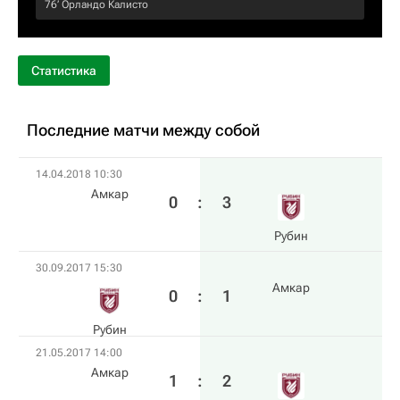
76‎’‎
Орландо Калисто
Статистика
Последние матчи между собой
14.04.2018 10:30
Амкар
0
:
3
Рубин
30.09.2017 15:30
Амкар
0
:
1
Рубин
21.05.2017 14:00
Амкар
1
:
2