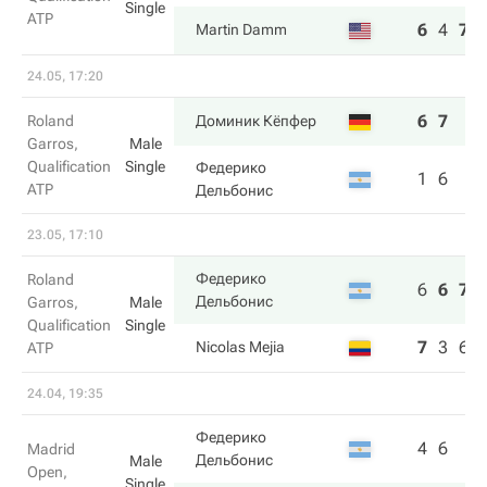
Single
ATP
6
4
7
Martin Damm
24.05, 17:20
6
7
Roland
Доминик Кёпфер
Garros,
Male
Qualification
Single
Федерико
1
6
ATP
Дельбонис
23.05, 17:10
Федерико
Roland
6
6
7
Дельбонис
Garros,
Male
Qualification
Single
7
3
6
Nicolas Mejia
ATP
24.04, 19:35
Федерико
4
6
Madrid
Дельбонис
Male
Open,
Single