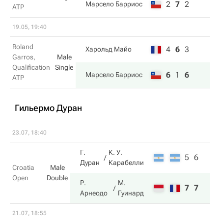
2
7
2
Марсело Барриос
ATP
19.05, 19:40
Roland
4
6
3
Харольд Майо
Garros,
Male
Qualification
Single
6
1
6
Марсело Барриос
ATP
Гильермо Дуран
23.07, 18:40
Г.
К. У.
5
6
Дуран
Карабелли
Croatia
Male
Open
Double
Р.
М.
7
7
Арнеодо
Гуинард
21.07, 18:55