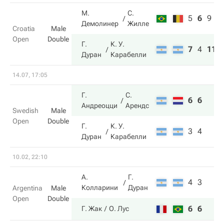
М.
С.
5
6
9
Демолинер
Жилле
Croatia
Male
Open
Double
Г.
К. У.
7
4
11
Дуран
Карабелли
14.07, 17:05
Г.
С.
6
6
Андреоцци
Арендс
Swedish
Male
Open
Double
Г.
К. У.
3
4
Дуран
Карабелли
10.02, 22:10
А.
Г.
4
3
Колларини
Дуран
Argentina
Male
Open
Double
6
6
Г. Жак
О. Лус