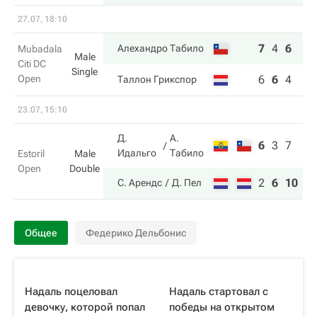
27.07, 18:10
7
4
6
Алехандро Табило
Mubadala
Male
Citi DC
Single
Open
6
6
4
Таллон Грикспор
23.07, 15:10
Д.
А.
6
3
7
Идальго
Табило
Estoril
Male
Open
Double
2
6
10
С. Арендс
Д. Пел
Общее
Федерико Дельбонис
Надаль поцеловал
Надаль стартовал с
девочку, которой попал
победы на открытом