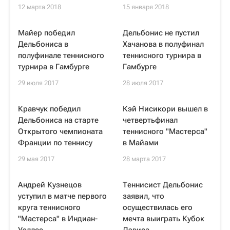
12 марта 2018
15 января 2018
Майер победил
Дельбонис не пустил
Дельбониса в
Хачанова в полуфинал
полуфинале теннисного
теннисного турнира в
турнира в Гамбурге
Гамбурге
29 июля 2017
28 июля 2017
Кравчук победил
Кэй Нисикори вышел в
Дельбониса на старте
четвертьфинал
Открытого чемпионата
теннисного "Мастерса"
Франции по теннису
в Майами
29 мая 2017
28 марта 2017
Андрей Кузнецов
Теннисист Дельбонис
уступил в матче первого
заявил, что
круга теннисного
осуществилась его
"Мастерса" в Индиан-
мечта выиграть Кубок