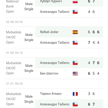
6
7
Хуберт Хуркач
National
Male
Bank
Single
Open
4
6
Алехандро Табило
02.08, 03:45
6
6
6
Rafael Jodar
Mubadala
Male
Citi DC
Single
Open
7
4
4
Алехандро Табило
01.08, 04:15
4
7
6
Алехандро Табило
Mubadala
Male
Citi DC
Single
Open
6
5
4
Бен Шелтон
31.07, 00:45
3
6
Теренс Атман
Mubadala
Male
Citi DC
Single
Open
6
7
Алехандро Табило