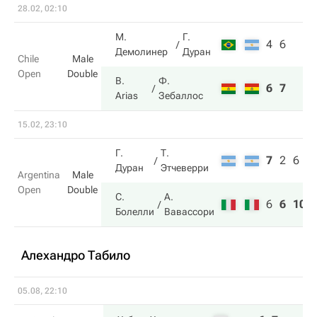
28.02, 02:10
М.
Г.
4
6
Демолинер
Дуран
Chile
Male
Open
Double
B.
Ф.
6
7
Arias
Зебаллос
15.02, 23:10
Г.
Т.
7
2
6
Дуран
Этчеверри
Argentina
Male
Open
Double
С.
А.
6
6
10
Болелли
Вавассори
Алехандро Табило
05.08, 22:10