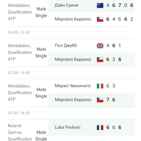
4
6
7
0
6
Дэйн Суини
Wimbledon,
Male
Qualification
Single
ATP
6
4
6
6
2
Марсело Барриос
24.06, 15:50
4
6
1
Пол Джубб
Wimbledon,
Male
Qualification
Single
ATP
6
3
6
Марсело Барриос
22.06, 18:05
6
3
Марко Чеккинато
Wimbledon,
Male
Qualification
Single
ATP
7
6
Марсело Барриос
20.05, 18:25
Roland
6
6
6
Luka Pavlovic
Garros,
Male
Qualification
Single