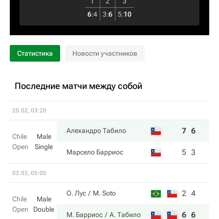
1
2
3
6
:
4
3
:
6
5
:
10
Статистика
Новости участников
Последние матчи между собой
25.02, 03:20
7
6
Алехандро Табило
Chile
Male
Open
Single
5
3
Марсело Барриос
03.03, 05:05
2
4
О. Лус
M. Soto
Chile
Male
Open
Double
6
6
М. Барриос
А. Табило