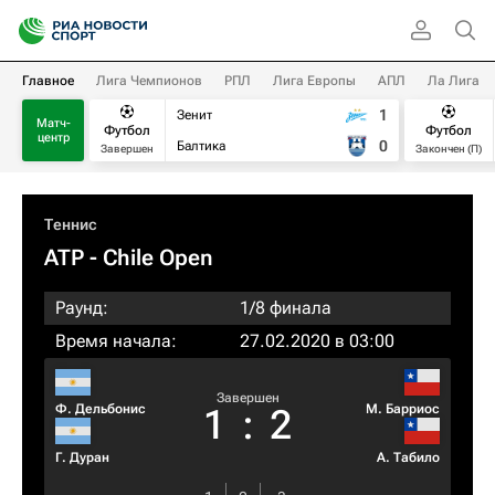
Главное
Лига Чемпионов
РПЛ
Лига Европы
АПЛ
Ла Лига
1
Зенит
Матч-
Футбол
Футбол
центр
0
Балтика
Завершен
Закончен (П)
Теннис
ATP
- Chile Open
Раунд:
1/8 финала
Время начала:
27.02.2020 в 03:00
Завершен
Ф. Дельбонис
М. Барриос
1
:
2
Г. Дуран
А. Табило