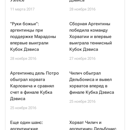
Уэллсе
Дэвиса
11 марта 2017
28 ноября 2016
"Руки божьи":
Сборная Аргентины
аргентинцы при
победила команду
поддержке Марадоны
Хорватии и впервые
впервые выиграли
выиграла теннисный
Кубок Дэвиса
Кубок Дэвиса
28 ноября 2016
27 ноября 2016
Аргентинец дель Потро
Чилич обыграл
обыграл хорвата
Дельбониса и вывел
Карловича и сравнял
хорватов вперед в
счет в финале Кубка
финале Кубка Дэвиса
Дэвиса
25 ноября 2016
25 ноября 2016
Еще один шанс:
Хорват Чилич и
аргентинские
аргентинец Дельбонис