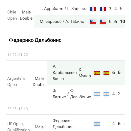
7
4
5
Т. Аррибаже
L. Sanchez
Chile
Male
Open
Double
6
6
10
М. Барриос
А. Табило
Федерико Дельбонис
14.02, 01:20
Р.
Х.
6
6
Карбальес-
Мунар
Argentina
Male
Баэна
Open
Double
Ф.
Ф.
4
2
Багнис
Дельбонис
22.08, 18:10
Федерико
4
6
5
US Open,
Дельбонис
Male
Qualification