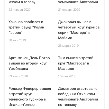
мячом в голову
чемпионате Австралии
23 января 2020
21 января 2020
Хачанов пробился в
Джокович вышел в
третий раунд "Ролан
четвертый круг турнира
Гаррос"
серии "Мастерс" в
Майами
30 мая 2019
25 марта 2019
Аргентинец Дель Потро
Тим вышел в третий
вышел во второй круг
круг "Мастерса" в
Уимблдона
Мадриде
03 июля 2018
10 мая 2018
Роджер Федерер вышел
Димитров стартовал с
в третий круг
победы на Открытом
теннисного турнира в
чемпионате Австралии
Индиан-Уэллсе
по теннису