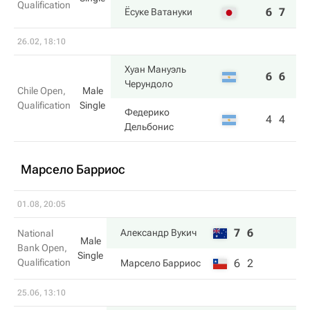
Qualification
6
7
Ёсуке Ватануки
26.02, 18:10
Хуан Мануэль
6
6
Черундоло
Chile Open,
Male
Qualification
Single
Федерико
4
4
Дельбонис
Марсело Барриос
01.08, 20:05
7
6
Александр Вукич
National
Male
Bank Open,
Single
Qualification
6
2
Марсело Барриос
25.06, 13:10