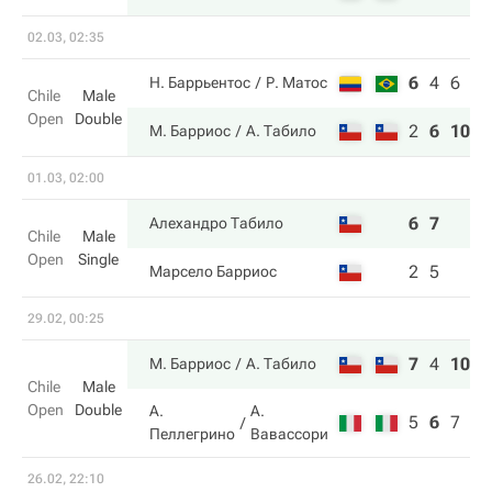
02.03, 02:35
6
4
6
Н. Баррьентос
Р. Матос
Chile
Male
Open
Double
2
6
10
М. Барриос
А. Табило
01.03, 02:00
6
7
Алехандро Табило
Chile
Male
Open
Single
2
5
Марсело Барриос
29.02, 00:25
7
4
10
М. Барриос
А. Табило
Chile
Male
Open
Double
А.
А.
5
6
7
Пеллегрино
Вавассори
26.02, 22:10