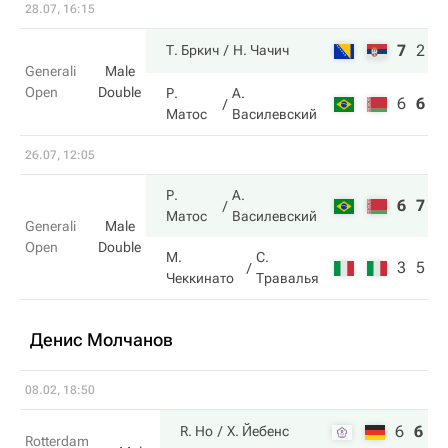
28.07, 16:15
7
2
1
Т. Бркич
Н. Чачич
Generali
Male
Open
Double
Р.
А.
6
6
8
Матос
Василевский
26.07, 12:05
Р.
А.
6
7
Матос
Василевский
Generali
Male
Open
Double
М.
С.
3
5
Чеккинато
Травалья
Денис Молчанов
08.02, 18:50
6
6
1
R. Ho
Х. Йебенс
Rotterdam