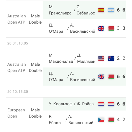
М.
О.
6
6
Гранольерс
Себальос
Australian
Male
Open ATP
Double
Д.
А.
3
3
О'Мара
Василевский
20.01, 10:05
М.
Д.
2
2
Макдональд
Миллман
Australian
Male
Open ATP
Double
Д.
А.
6
6
О'Мара
Василевский
20.10, 15:30
6
6
У. Коольхоф
Ж. Ройер
European
Male
Open
Double
Р.
А.
4
2
Ебавы
Василевский