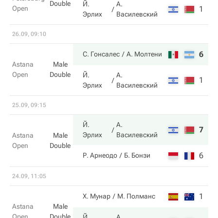
Double
Й.
А.
Open
1
4
Эрлих
Василевский
26.09, 09:10
6
6
С. Гонсалес
А. Молтени
Astana
Male
Open
Double
Й.
А.
1
2
Эрлих
Василевский
25.09, 09:15
Й.
А.
7
7
Эрлих
Василевский
Astana
Male
Open
Double
6
6
Р. Арнеодо
Б. Бонзи
24.09, 11:05
1
2
Х. Мунар
М. Полманс
Astana
Male
Open
Double
Й.
А.