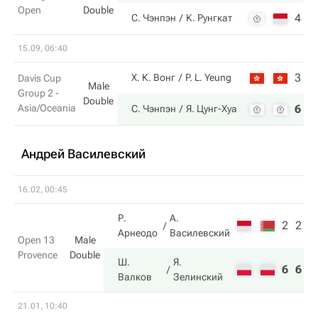
Open
Double
4
5
С. Чэнпэн
К. Рунгкат
15.09, 06:40
3
2
Х. К. Вонг
P. L. Yeung
Davis Cup
Male
Group 2 -
Double
Asia/Oceania
6
6
С. Чэнпэн
Я. Цунг-Хуа
Андрей Василевский
16.02, 00:45
Р.
А.
2
2
Арнеодо
Василевский
Open 13
Male
Provence
Double
Ш.
Я.
6
6
Валков
Зелинский
21.01, 10:40