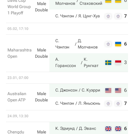
6
6
Davis Cup
Молчанов
Стаховский
Male
World Group
Double
1 Playoff
7
4
С. Чэнпэн
Я. Цунг-Хуа
05.02, 17:10
С.
Д.
6
4
Чэнпэн
Молчанов
Maharashtra
Male
Open
Double
А.
К.
3
6
Горанссон
Рунгкат
23.01, 07:00
6
6
С. Джонсон
С. Куэрри
Australian
Male
Open ATP
Double
7
4
С. Чэнпэн
Л. Яньсюнь
24.09, 13:30
6
7
К. Эдмунд
Д. Эванс
Chengdu
Male