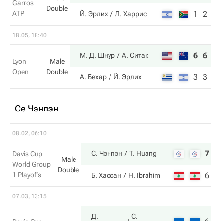
Garros
Double
ATP
1
2
Й. Эрлих
Л. Харрис
18.05, 18:40
6
6
М. Д. Шнур
А. Ситак
Lyon
Male
Open
Double
3
3
А. Бехар
Й. Эрлих
Се Чэнпэн
08.02, 06:10
7
6
С. Чэнпэн
T. Huang
Davis Cup
Male
World Group
Double
1 Playoffs
6
3
Б. Хассан
H. Ibrahim
07.03, 13:15
Д.
С.