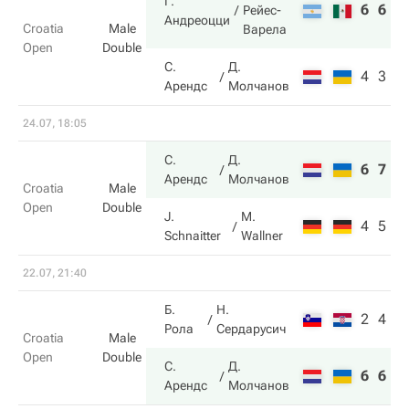
Г.
6
6
Рейес-
Андреоцци
Croatia
Male
Варела
Open
Double
С.
Д.
4
3
Арендс
Молчанов
24.07, 18:05
С.
Д.
6
7
Арендс
Молчанов
Croatia
Male
Open
Double
J.
M.
4
5
Schnaitter
Wallner
22.07, 21:40
Б.
Н.
2
4
Рола
Сердарусич
Croatia
Male
Open
Double
С.
Д.
6
6
Арендс
Молчанов