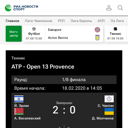
Главное
Лига Чемпионов
РПЛ
Лига Европы
АПЛ
Ла Лига
Бавария
Матч-
Футбол
Теннис
центр
Астон Вилла
07.08 15:00
07.08 18:00
Теннис
ATP
- Open 13 Provence
Раунд:
1/8 финала
Время начала:
18.02.2020 в 14:05
Завершен
Й. Эрлих
С. Чэнпэн
2
:
0
А. Василевский
Д. Молчанов