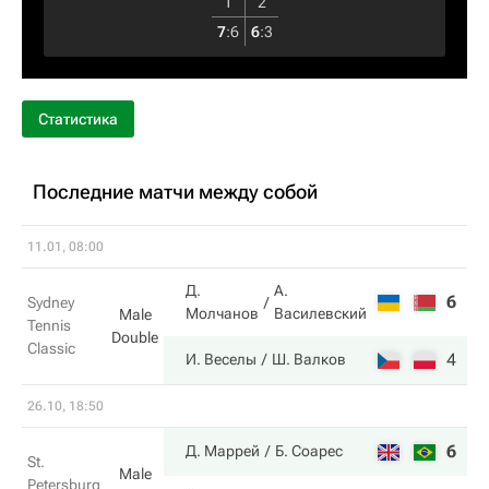
1
2
7
:
6
6
:
3
Статистика
Последние матчи между собой
11.01, 08:00
Д.
А.
6
6
Sydney
Молчанов
Василевский
Male
Tennis
Double
Classic
4
7
И. Веселы
Ш. Валков
26.10, 18:50
6
6
Д. Маррей
Б. Соарес
St.
Male
Petersburg