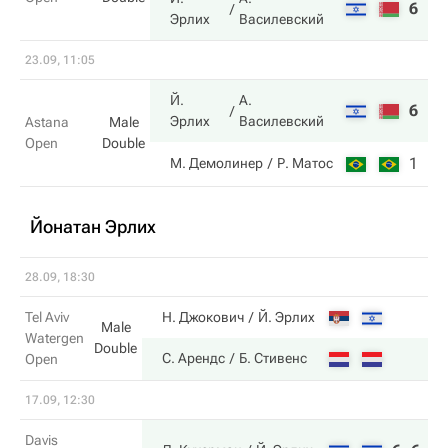
6
6
Эрлих
Василевский
23.09, 11:05
Й.
А.
6
1
Эрлих
Василевский
Astana
Male
Open
Double
1
6
М. Демолинер
Р. Матос
Йонатан Эрлих
28.09, 18:30
Tel Aviv
Н. Джокович
Й. Эрлих
Male
Watergen
Double
С. Арендс
Б. Стивенс
Open
17.09, 12:30
Davis