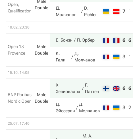
Male
Open,
Double
Д.
D.
Qualification
7
1
4
Молчанов
Pichler
10.02, 20:30
6
6
Б. Бонзи
П. Эрбер
Open 13
Male
Provence
Double
К.
Д.
3
1
Гали
Молчанов
15.10, 14:05
Х.
Г.
6
6
Хелиоваара
Паттен
BNP Paribas
Male
Nordic Open
Double
Д.
Д.
3
2
Эйссерич
Молчанов
25.07, 17:40
М. А.