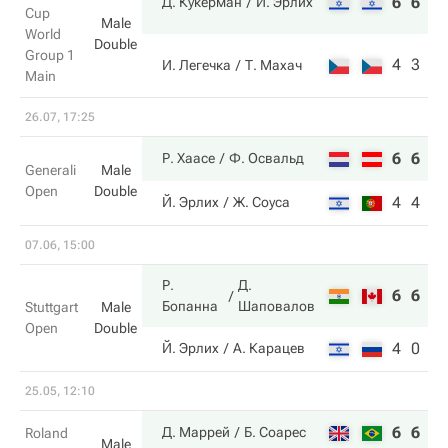
6
6
Д. Кукерман
Й. Эрлих
Cup
Male
World
Double
Group 1
4
3
И. Легечка
Т. Махач
Main
26.07, 17:25
6
6
Р. Хаасе
Ф. Освальд
Generali
Male
Open
Double
4
4
Й. Эрлих
Ж. Соуса
07.06, 15:00
Р.
Д.
6
6
Бопанна
Шаповалов
Stuttgart
Male
Open
Double
4
0
Й. Эрлих
А. Карацев
25.05, 12:10
6
6
Д. Маррей
Б. Соарес
Roland
Male