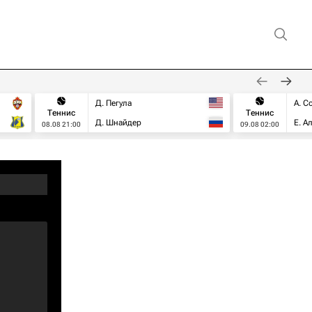
Д. Пегула
А. С
Теннис
Теннис
Д. Шнайдер
Е. А
08.08 21:00
09.08 02:00