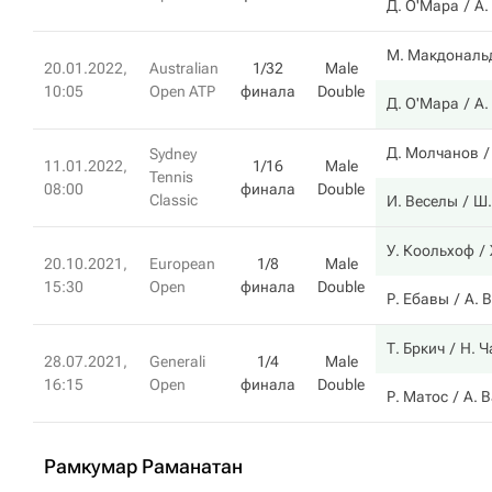
Д. О'Мара
А.
М. Макдональ
20.01.2022,
Australian
1/32
Male
10:05
Open ATP
финала
Double
Д. О'Мара
А.
Д. Молчанов
Sydney
11.01.2022,
1/16
Male
Tennis
08:00
финала
Double
Classic
И. Веселы
Ш.
У. Коольхоф
20.10.2021,
European
1/8
Male
15:30
Open
финала
Double
Р. Ебавы
А. 
Т. Бркич
Н. Ч
28.07.2021,
Generali
1/4
Male
16:15
Open
финала
Double
Р. Матос
А. 
Рамкумар Раманатан