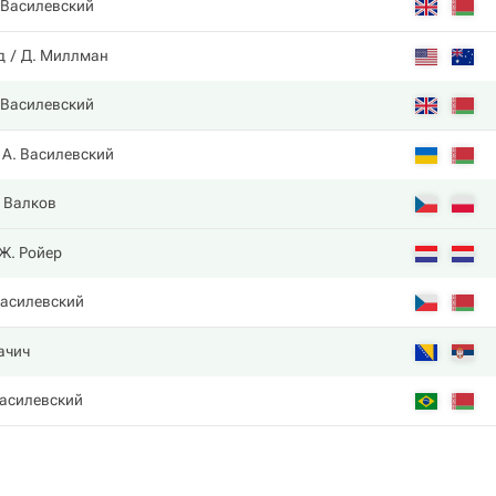
 Василевский
д
Д. Миллман
 Василевский
А. Василевский
 Валков
Ж. Ройер
Василевский
ачич
Василевский