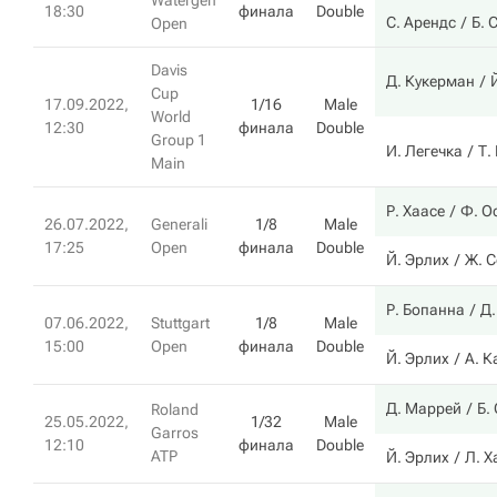
Watergen
18:30
финала
Double
С. Арендс
Б. 
Open
Davis
Д. Кукерман
Cup
17.09.2022,
1/16
Male
World
12:30
финала
Double
Group 1
И. Легечка
Т.
Main
Р. Хаасе
Ф. О
26.07.2022,
Generali
1/8
Male
17:25
Open
финала
Double
Й. Эрлих
Ж. С
Р. Бопанна
Д
07.06.2022,
Stuttgart
1/8
Male
15:00
Open
финала
Double
Й. Эрлих
А. К
Д. Маррей
Б.
Roland
25.05.2022,
1/32
Male
Garros
12:10
финала
Double
ATP
Й. Эрлих
Л. Х