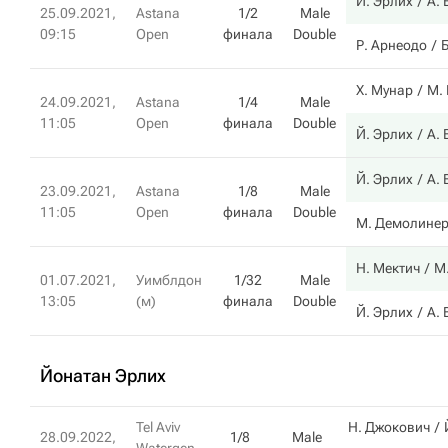
Й. Эрлих
А.
25.09.2021,
Astana
1/2
Male
09:15
Open
финала
Double
Р. Арнеодо
Б
Х. Мунар
М.
24.09.2021,
Astana
1/4
Male
11:05
Open
финала
Double
Й. Эрлих
А.
Й. Эрлих
А.
23.09.2021,
Astana
1/8
Male
11:05
Open
финала
Double
М. Демолине
Н. Мектич
М
01.07.2021,
Уимблдон
1/32
Male
13:05
(м)
финала
Double
Й. Эрлих
А.
Йонатан Эрлих
Tel Aviv
Н. Джокович
28.09.2022,
1/8
Male