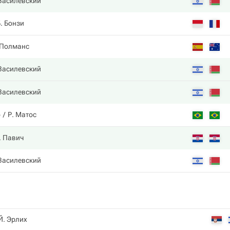
 Василевский
. Бонзи
 Полманс
 Василевский
 Василевский
р
Р. Матос
. Павич
 Василевский
Й. Эрлих