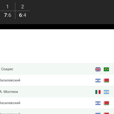
1
2
7
:
6
6
:
4
. Соарес
 Василевский
А. Молтени
 Василевский