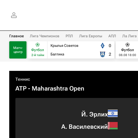
Главное
Лига Чемпионов
РПЛ
Лига Европы
АПЛ
Ла Лига
0
Крылья Советов
Матч-
Футбол
Футбол
центр
2
Балтика
2-й тайм
08.08 18:00
Теннис
ATP
- Maharashtra Open
Й. Эрлих
А. Василевский