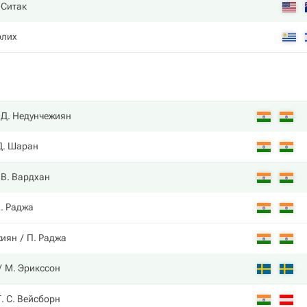
 Ситак
рлих
Д. Недунчежиян
Д. Шаран
В. Вардхан
. Раджа
жиян
П. Раджа
М. Эрикссон
Т. С. Вейсборн