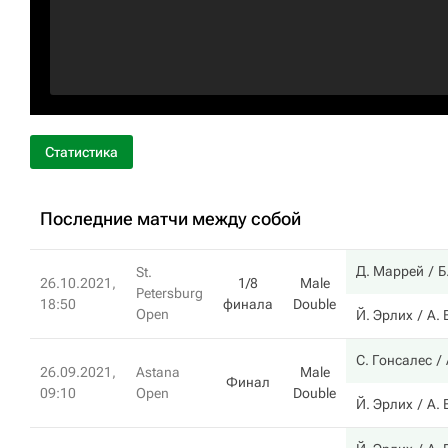
Статистика
Последние матчи между собой
Д. Маррей
Б
St.
26.10.2021,
1/8
Male
Petersburg
18:50
финала
Double
Open
Й. Эрлих
А.
С. Гонсалес
26.09.2021,
Astana
Male
Финал
09:10
Open
Double
Й. Эрлих
А.