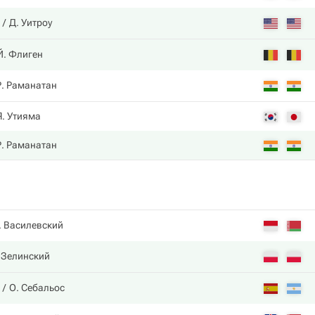
Д. Уитроу
Й. Флиген
Р. Раманатан
Я. Утияма
Р. Раманатан
. Василевский
. Зелинский
О. Себальос