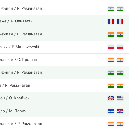
нчежиян
Р. Раманатан
баже
А. Оливетти
нчежиян
Р. Раманатан
иеки
P. Matuszewski
rasekar
С. Прашант
нчежиян
Р. Раманатан
я
Р. Раманатан
сон
О. Крайчек
ало
М. Павич
rasekar
Р. Раманатан