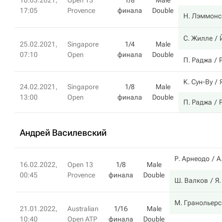
10.03.2021,
Open 13
1/8
Male
17:05
Provence
финала
Double
Н. Лэммонс
С. Жилле
25.02.2021,
Singapore
1/4
Male
07:10
Open
финала
Double
П. Раджа
К. Сун-Ву
24.02.2021,
Singapore
1/8
Male
13:00
Open
финала
Double
П. Раджа
Андрей Василевский
Р. Арнеодо
А
16.02.2022,
Open 13
1/8
Male
00:45
Provence
финала
Double
Ш. Валков
Я
М. Гранольерс
21.01.2022,
Australian
1/16
Male
10:40
Open ATP
финала
Double