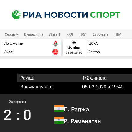
Серия А
Бундеслига
Лига 1
КХЛ
НХЛ
Евролига
НБА
Локомотив
ЦСКА
Футбол
Акрон
Ростов
08.08 20:30
Раунд:
1/2 финала
Время начала:
08.02.2020 в 19:40
Завершен
П. Раджа
2
:
0
Р. Раманатан