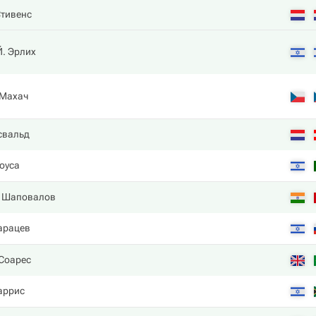
Стивенс
Й. Эрлих
 Махач
свальд
оуса
. Шаповалов
арацев
 Соарес
аррис