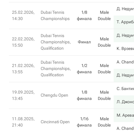
Д. Неду
25.02.2026,
Dubai Tennis
1/8
Male
14:30
Championships
финала
Double
Т. Арри
Д. Неду
Dubai Tennis
22.02.2026,
Male
Championships,
Финал
15:50
Double
Qualification
К. Врзев
A. Chand
Dubai Tennis
21.02.2026,
1/2
Male
Championships,
13:55
финала
Double
Qualification
Д. Неду
С. Банти
19.09.2025,
1/8
Male
Chengdu Open
13:45
финала
Double
Л. Джон
М. Арев
11.08.2025,
1/16
Male
Cincinnati Open
21:40
финала
Double
A. Chand