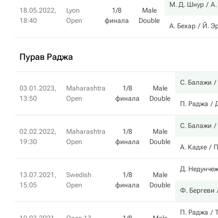
М. Д. Шнур
А.
18.05.2022,
Lyon
1/8
Male
18:40
Open
финала
Double
А. Бехар
Й. Э
Пурав Раджа
С. Балажи
03.01.2023,
Maharashtra
1/8
Male
13:50
Open
финала
Double
П. Раджа
С. Балажи
02.02.2022,
Maharashtra
1/8
Male
19:30
Open
финала
Double
А. Кадхе
П
Д. Недунче
13.07.2021,
Swedish
1/8
Male
15:05
Open
финала
Double
Ф. Бергеви
П. Раджа