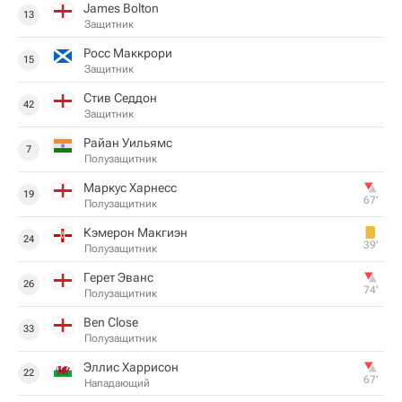
James Bolton
13
Защитник
Росс Маккрори
15
Защитник
Стив Седдон
42
Защитник
Райан Уильямс
7
Полузащитник
Маркус Харнесс
19
67‎’‎
Полузащитник
Кэмерон Макгиэн
24
39‎’‎
Полузащитник
Герет Эванс
26
74‎’‎
Полузащитник
Ben Close
33
Полузащитник
Эллис Харрисон
22
67‎’‎
Нападающий