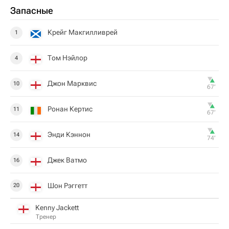
Запасные
Крейг Макгилливрей
1
Том Нэйлор
4
Джон Марквис
10
67‎’‎
Ронан Кертис
11
67‎’‎
Энди Кэннон
14
74‎’‎
Джек Ватмо
16
Шон Рэггетт
20
Kenny Jackett
Тренер