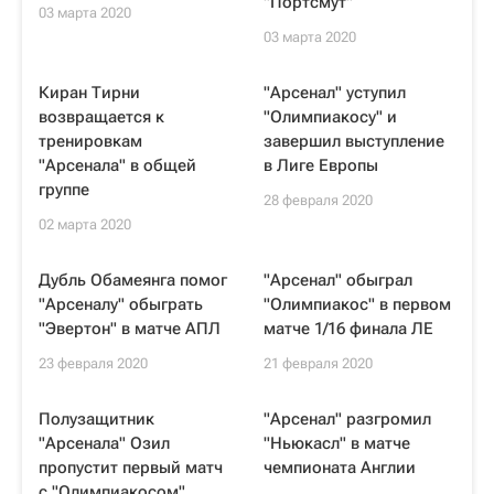
"Портсмут"
03 марта 2020
03 марта 2020
Киран Тирни
"Арсенал" уступил
возвращается к
"Олимпиакосу" и
тренировкам
завершил выступление
"Арсенала" в общей
в Лиге Европы
группе
28 февраля 2020
02 марта 2020
Дубль Обамеянга помог
"Арсенал" обыграл
"Арсеналу" обыграть
"Олимпиакос" в первом
"Эвертон" в матче АПЛ
матче 1/16 финала ЛЕ
23 февраля 2020
21 февраля 2020
Полузащитник
"Арсенал" разгромил
"Арсенала" Озил
"Ньюкасл" в матче
пропустит первый матч
чемпионата Англии
с "Олимпиакосом"