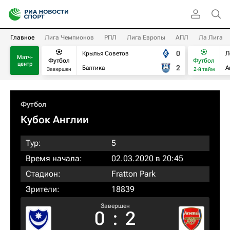
Главное
Лига Чемпионов
РПЛ
Лига Европы
АПЛ
Ла Лига
0
Крылья Советов
Л
Матч-
Футбол
Футбол
центр
2
Балтика
А
Завершен
2-й тайм
Футбол
Кубок Англии
Тур:
5
Время начала:
02.03.2020 в 20:45
Стадион:
Fratton Park
Зрители:
18839
Завершен
0
:
2