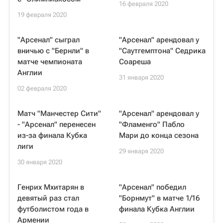
16 февраля 2020
19 февраля 2020
"Арсенал" сыграл
"Арсенал" арендовал у
вничью с "Бернли" в
"Саутгемптона" Седрика
матче чемпионата
Соареша
Англии
31 января 2020
02 февраля 2020
Матч "Манчестер Сити"
"Арсенал" арендовал у
- "Арсенал" перенесен
"Фламенго" Пабло
из-за финала Кубка
Мари до конца сезона
лиги
29 января 2020
30 января 2020
Генрих Мхитарян в
"Арсенал" победил
девятый раз стал
"Борнмут" в матче 1/16
футболистом года в
финала Кубка Англии
Армении