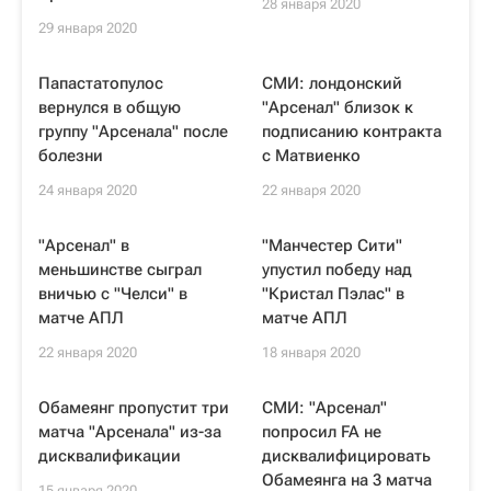
28 января 2020
29 января 2020
Папастатопулос
СМИ: лондонский
вернулся в общую
"Арсенал" близок к
группу "Арсенала" после
подписанию контракта
болезни
с Матвиенко
24 января 2020
22 января 2020
"Арсенал" в
"Манчестер Сити"
меньшинстве сыграл
упустил победу над
вничью с "Челси" в
"Кристал Пэлас" в
матче АПЛ
матче АПЛ
22 января 2020
18 января 2020
Обамеянг пропустит три
СМИ: "Арсенал"
матча "Арсенала" из-за
попросил FA не
дисквалификации
дисквалифицировать
Обамеянга на 3 матча
15 января 2020