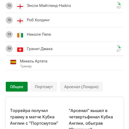
Энсли Мэйтленд-Найлз
15
90‎’‎
Роб Холдинг
16
Николя Пепе
19
Гранит Джака
34
87‎’‎
Микель Артета
Тренер
Общее
Портсмут
Арсенал (Лондон)
Торрейра получил
"Арсенал" вышел в
травму в матче Кубка
четвертьфинал Кубка
Англии с "Портсмутом"
Англии, обыграв