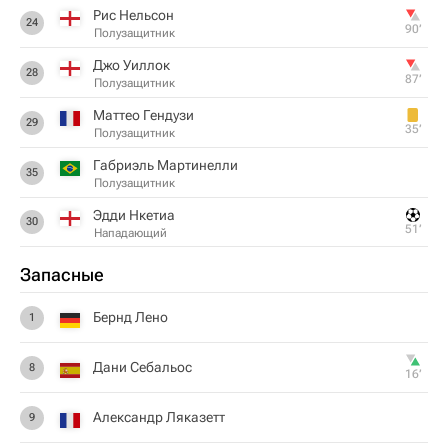
Рис Нельсон
24
90‎’‎
Полузащитник
Джо Уиллок
28
87‎’‎
Полузащитник
Маттео Гендузи
29
35‎’‎
Полузащитник
Габриэль Мартинелли
35
Полузащитник
Эдди Нкетиа
30
51‎’‎
Нападающий
Запасные
Бернд Лено
1
Дани Себальос
8
16‎’‎
Александр Ляказетт
9