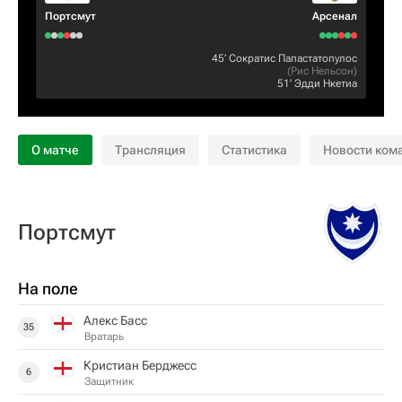
Пoртсмут
Арсенал
45‎’‎
Сократис Папастатопулос
(
Рис Нельсон
)
51‎’‎
Эдди Нкетиа
О матче
Трансляция
Статистика
Новости ком
Пoртсмут
На поле
Алекс Басс
35
Вратарь
Кристиан Берджесс
6
Защитник