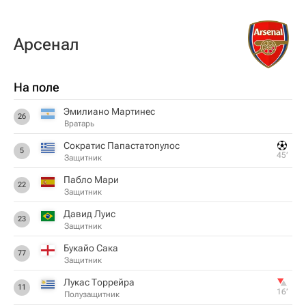
Арсенал
На поле
Эмилиано Мартинес
26
Вратарь
Сократис Папастатопулос
5
45‎’‎
Защитник
Пабло Мари
22
Защитник
Давид Луис
23
Защитник
Букайо Сака
77
Защитник
Лукас Торрейра
11
16‎’‎
Полузащитник