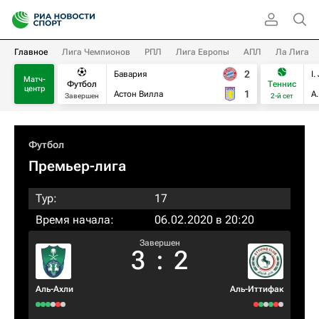
Главное
Лига Чемпионов
РПЛ
Лига Европы
АПЛ
Ла Лига
2
Бавария
I.
Матч-
Футбол
Теннис
центр
1
Астон Вилла
А
Завершен
2-й сет
Футбол
Премьер-лига
Тур:
17
Время начала:
06.02.2020 в 20:20
Завершен
3
:
2
Аль-Ахли
Аль-Иттифак