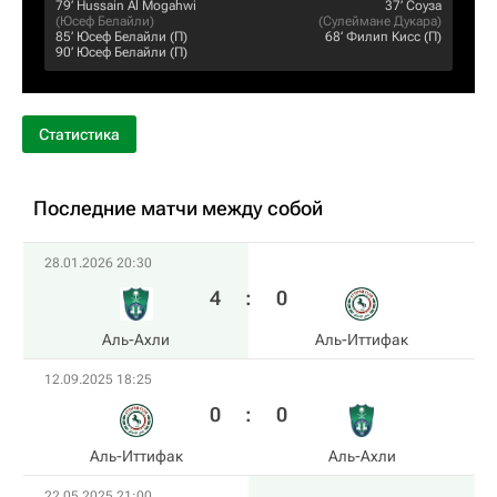
79‎’‎
Hussain Al Mogahwi
37‎’‎
Соуза
(
Юсеф Белайли
)
(
Сулеймане Дукара
)
85‎’‎
Юсеф Белайли
(П)
68‎’‎
Филип Кисс
(П)
90‎’‎
Юсеф Белайли
(П)
Статистика
Последние матчи между собой
28.01.2026 20:30
4
:
0
Аль-Ахли
Аль-Иттифак
12.09.2025 18:25
0
:
0
Аль-Иттифак
Аль-Ахли
22.05.2025 21:00