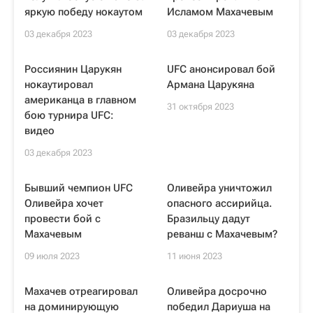
яркую победу нокаутом
Исламом Махачевым
03 декабря 2023
03 декабря 2023
Россиянин Царукян
UFC анонсировал бой
нокаутировал
Армана Царукяна
американца в главном
31 октября 2023
бою турнира UFC:
видео
03 декабря 2023
Бывший чемпион UFC
Оливейра уничтожил
Оливейра хочет
опасного ассирийца.
провести бой с
Бразильцу дадут
Махачевым
реванш с Махачевым?
09 июля 2023
11 июня 2023
Махачев отреагировал
Оливейра досрочно
на доминирующую
победил Дариуша на