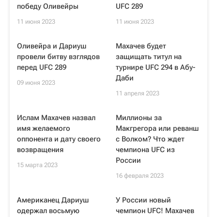
победу Оливейры
UFC 289
11 июня 2023
11 июня 2023
Оливейра и Дариуш
Махачев будет
провели битву взглядов
защищать титул на
перед UFC 289
турнире UFC 294 в Абу-
Даби
09 июня 2023
11 апреля 2023
Ислам Махачев назвал
Миллионы за
имя желаемого
Макгрегора или реванш
оппонента и дату своего
с Волком? Что ждет
возвращения
чемпиона UFC из
России
15 марта 2023
16 февраля 2023
Американец Дариуш
У России новый
одержал восьмую
чемпион UFC! Махачев