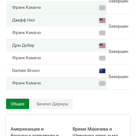
Завершен
Фрэнк Камачо
Джефф Нил
Завершен
Фрэнк Камачо
Дрю Добер
Завершен
Фрэнк Камачо
Damien Brown
Завершен
Фрэнк Камачо
Общее
Бенеил Дариуш
Американцев и
Время Махачева и
британца отправили в
Шевченко плюс тьма