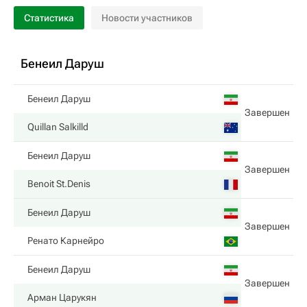
Статистика
Новости участников
Бенеил Даруш
Бенеил Даруш
Завершен
Quillan Salkilld
Бенеил Даруш
Завершен
Benoit St.Denis
Бенеил Даруш
Завершен
Ренато Карнейро
Бенеил Даруш
Завершен
Арман Царукян