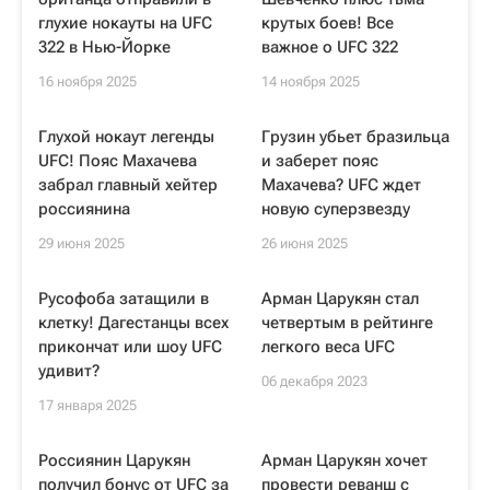
глухие нокауты на UFC
крутых боев! Все
322 в Нью-Йорке
важное о UFC 322
16 ноября 2025
14 ноября 2025
Глухой нокаут легенды
Грузин убьет бразильца
UFC! Пояс Махачева
и заберет пояс
забрал главный хейтер
Махачева? UFC ждет
россиянина
новую суперзвезду
29 июня 2025
26 июня 2025
Русофоба затащили в
Арман Царукян стал
клетку! Дагестанцы всех
четвертым в рейтинге
прикончат или шоу UFC
легкого веса UFC
удивит?
06 декабря 2023
17 января 2025
Россиянин Царукян
Арман Царукян хочет
получил бонус от UFC за
провести реванш с