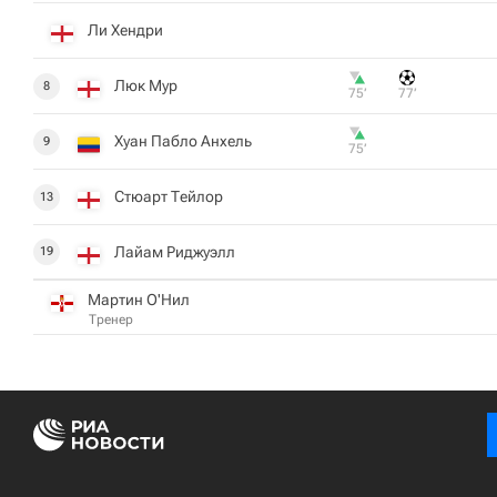
Ли Хендри
Люк Мур
8
75‎’‎
77‎’‎
Хуан Пабло Анхель
9
75‎’‎
Стюарт Тейлор
13
Лайам Риджуэлл
19
Мартин О'Нил
Тренер