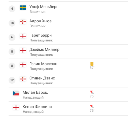
Улоф Мельберг
4
Защитник
Аарон Хьюз
18
Защитник
Гарет Бэрри
6
Полузащитник
Джеймс Милнер
8
Полузащитник
Гэвин Маккэнн
8
57‎’‎
Полузащитник
Стивен Дэвис
12
Полузащитник
Милан Барош
75‎’‎
Нападающий
Кевин Филлипс
75‎’‎
Нападающий