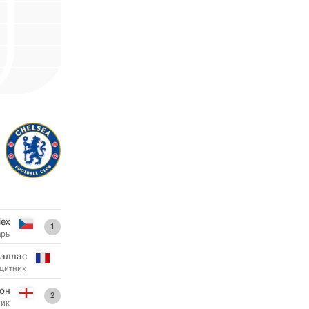
Чех
1
арь
Галлас
щитник
он
2
ник