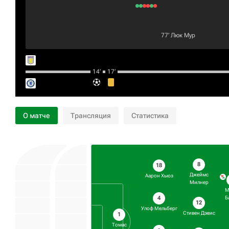
77‎’‎
Люк Мур
14‎’‎
17‎’‎
О матче
Трансляция
Статистика
8
18
Джеймс
Аарон Хьюз
Милнер
М
4
Б
12
Улоф Мельберг
Стивен Дэвис
1
Томас