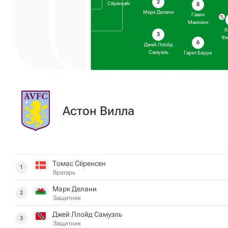
2
Сёренсен
8
Марк Делани
Гэвин
Маккэнн
К
3
Фи
6
Джей Ллойд
Самуэль
Гарет Бэрри
Астон Вилла
Томас Сёренсен
1
Вратарь
Марк Делани
2
Защитник
Джей Ллойд Самуэль
3
Защитник