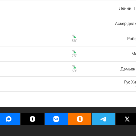
Ленни П
Асьер дел
Робе
86‎’‎
М
75‎’‎
Дэмьен
69‎’‎
Гус Х