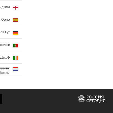
иджли
ь Орно
рт Хут
анише
 Дафф
иддинк
Тренер