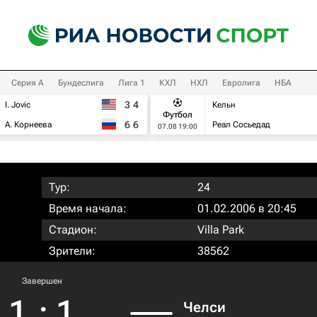
Серия А
Бундеслига
Лига 1
КХЛ
НХЛ
Евролига
НБА
3
4
I. Jovic
Кельн
Футбол
6
6
А. Корнеева
Реал Сосьедад
07.08 19:00
Тур:
24
Время начала:
01.02.2006 в 20:45
Стадион:
Villa Park
Зрители:
38562
Завершен
1
:
1
Челси