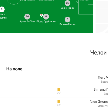
26
Джон Терри
0
евин
16
0
ллипс
0
Арьен Роббен
Эйдур Гудйонсен
Вильям Галлас
Челси
На поле
Петр 
Врат
Вильям 
90‎’‎
За
Глен Джонс
66‎’‎
Защит