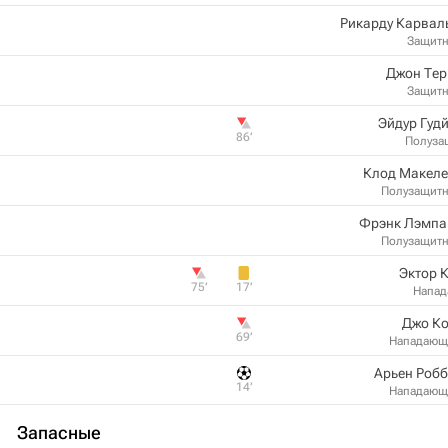
Рикарду Карвал
Защит
Джон Тер
Защит
Эйдур Гуд
86‎’‎
Полуза
Клод Макеле
Полузащит
Фрэнк Лэмпа
Полузащит
Эктор 
75‎’‎
17‎’‎
Напа
Джо Ко
69‎’‎
Нападающ
Арьен Роб
14‎’‎
Нападающ
Запасные