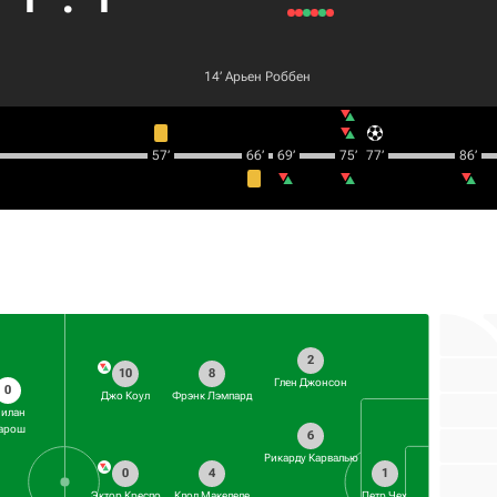
14‎’‎
Арьен Роббен
57‎’‎
66‎’‎
69‎’‎
75‎’‎
77‎’‎
86‎’‎
2
10
8
Глен Джонсон
0
Джо Коул
Фрэнк Лэмпард
илан
арош
6
Рикарду Карвалью
0
4
1
Эктор Креспо
Клод Макелеле
Петр Чех