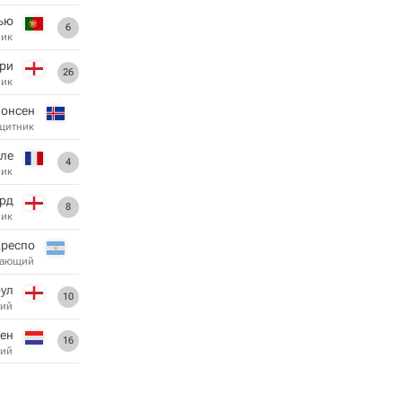
ью
6
ник
ри
26
ник
йонсен
щитник
ле
4
ник
рд
8
ник
Креспо
дающий
ул
10
ий
бен
16
ий