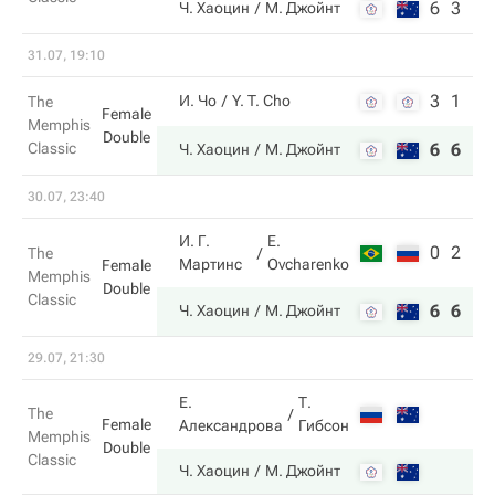
6
3
Ч. Хаоцин
М. Джойнт
31.07, 19:10
3
1
И. Чо
Y. T. Cho
The
Female
Memphis
Double
Classic
6
6
Ч. Хаоцин
М. Джойнт
30.07, 23:40
И. Г.
E.
0
2
The
Мартинс
Ovcharenko
Female
Memphis
Double
Classic
6
6
Ч. Хаоцин
М. Джойнт
29.07, 21:30
Е.
Т.
The
Female
Александрова
Гибсон
Memphis
Double
Classic
Ч. Хаоцин
М. Джойнт