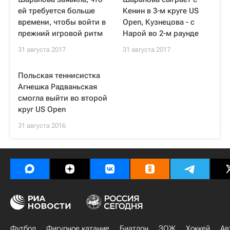
ей требуется больше
Кенин в 3-м круге US
времени, чтобы войти в
Open, Кузнецова - с
прежний игровой ритм
Нарой во 2-м раунде
31 августа 2017
31 августа 2017
Польская теннисистка
Агнешка Радваньская
смогла выйти во второй
круг US Open
31 августа 2016
Футбол
Фигурное катание
Биатлон
ЗОЖ
Хоккей
Ав