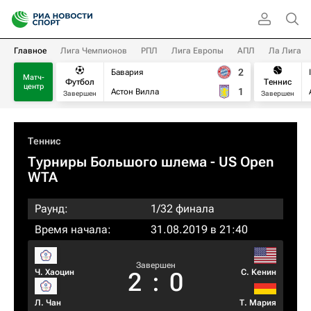
Главное
Лига Чемпионов
РПЛ
Лига Европы
АПЛ
Ла Лига
2
Бавария
Матч-
Футбол
Теннис
центр
1
Астон Вилла
Завершен
Завершен
Теннис
Турниры Большого шлема
- US Open
WTA
Раунд:
1/32 финала
Время начала:
31.08.2019 в 21:40
Завершен
Ч. Хаоцин
С. Кенин
2
:
0
Л. Чан
Т. Мария