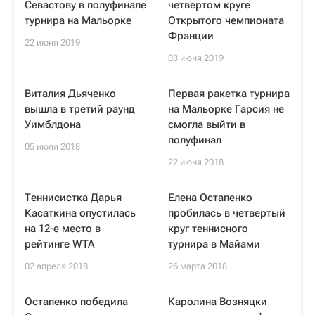
Севастову в полуфинале
четвертом круге
турнира на Мальорке
Открытого чемпионата
Франции
22 июня 2019
03 июня 2019
Виталия Дьяченко
Первая ракетка турнира
вышла в третий раунд
на Мальорке Гарсия не
Уимблдона
смогла выйти в
полуфинал
05 июля 2018
22 июня 2018
Теннисистка Дарья
Елена Остапенко
Касаткина опустилась
пробилась в четвертый
на 12-е место в
круг теннисного
рейтинге WTA
турнира в Майами
02 апреля 2018
26 марта 2018
Остапенко победила
Каролина Возняцки