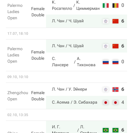
К.
К.
0
5
Palermo
Росателло
Циммерман
Female
Ladies
Double
Open
6
7
Л. Чан
Ч. Шуай
17.07, 18:10
6
6
Л. Чан
Ч. Шуай
Palermo
Female
Ladies
Double
С.
А.
Open
0
4
Лансере
Тихонова
09.10, 10:10
6
1
Л. Чан
У. Эйкери
Zhengzhou
Female
Open
Double
4
6
С. Аояма
Э. Сибахара
02.10, 13:35
И. Г.
Л.
6
4