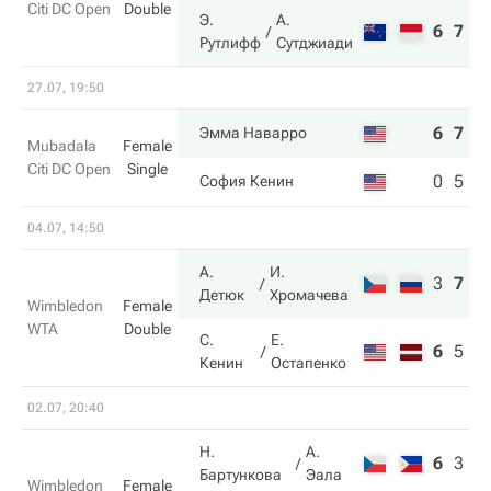
Citi DC Open
Double
Э.
А.
6
7
Рутлифф
Сутджиади
27.07, 19:50
6
7
Эмма Наварро
Mubadala
Female
Citi DC Open
Single
0
5
София Кенин
04.07, 14:50
А.
И.
3
7
6
Детюк
Хромачева
Wimbledon
Female
WTA
Double
С.
Е.
6
5
4
Кенин
Остапенко
02.07, 20:40
Н.
А.
6
3
1
Бартункова
Эала
Wimbledon
Female