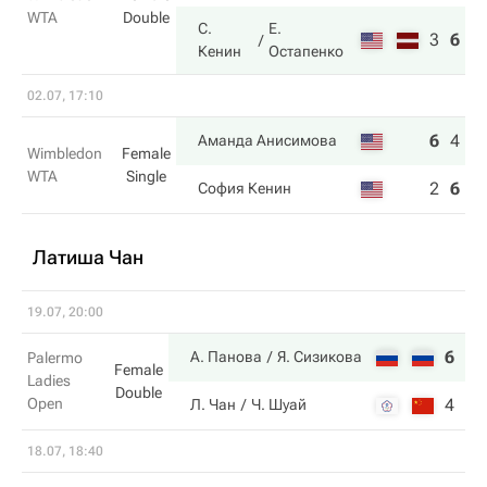
WTA
Double
С.
Е.
3
6
6
Кенин
Остапенко
02.07, 17:10
6
4
7
Аманда Анисимова
Wimbledon
Female
WTA
Single
2
6
6
София Кенин
Латиша Чан
19.07, 20:00
6
4
А. Панова
Я. Сизикова
Palermo
Female
Ladies
Double
Open
4
6
Л. Чан
Ч. Шуай
18.07, 18:40