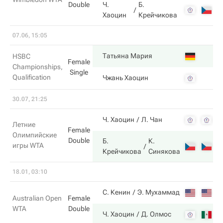
Double
Ч.
Б.
Хаоцин
Крейчикова
07.06, 15:05
6
Татьяна Мария
HSBC
Female
Championships,
Single
Qualification
0
Чжань Хаоцин
30.07, 21:25
4
Ч. Хаоцин
Л. Чан
Летние
Female
Олимпийские
Double
Б.
К.
игры WTA
6
Крейчикова
Синякова
18.01, 03:10
7
С. Кенин
Э. Мухаммад
Australian Open
Female
WTA
Double
6
Ч. Хаоцин
Д. Олмос