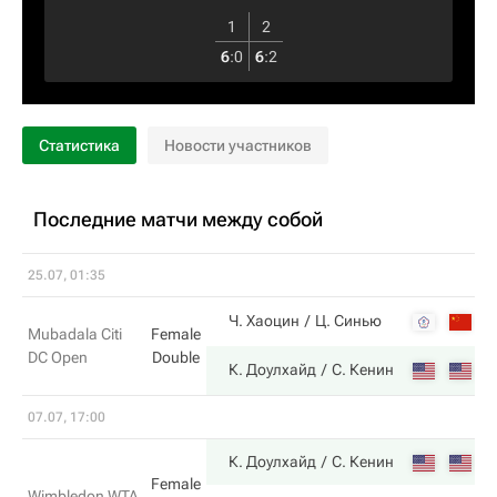
1
2
6
:
0
6
:
2
Статистика
Новости участников
Последние матчи между собой
25.07, 01:35
3
Ч. Хаоцин
Ц. Синью
Mubadala Citi
Female
DC Open
Double
6
К. Доулхайд
С. Кенин
07.07, 17:00
К. Доулхайд
С. Кенин
Female
Wimbledon WTA