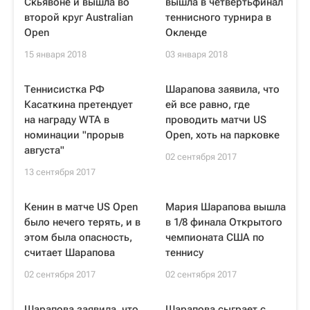
Скьявоне и вышла во
вышла в четвертьфинал
второй круг Australian
теннисного турнира в
Open
Окленде
15 января 2018
03 января 2018
Теннисистка РФ
Шарапова заявила, что
Касаткина претендует
ей все равно, где
на награду WTA в
проводить матчи US
номинации "прорыв
Open, хоть на парковке
августа"
02 сентября 2017
13 сентября 2017
Кенин в матче US Open
Мария Шарапова вышла
было нечего терять, и в
в 1/8 финала Открытого
этом была опасность,
чемпионата США по
считает Шарапова
теннису
02 сентября 2017
02 сентября 2017
Шарапова заявила, что
Шарапова сыграет с