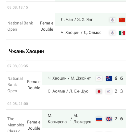
08.08, 18:15
7
Л. Чан
З. Х. Янг
National Bank
Female
Open
Double
6
Ч. Хаоцин
Д. Олмос
Чжань Хаоцин
07.08, 03:35
6
6
Ч. Хаоцин
М. Джойнт
National
Female
Bank
Double
Open
2
3
С. Аояма
Л. Ен-Шуо
02.08, 21:00
М.
М.
7
6
The
Козырева
Люмсден
Female
Memphis
Double
Classic