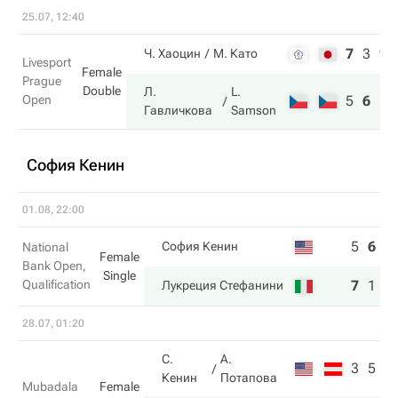
25.07, 12:40
7
3
9
Ч. Хаоцин
М. Като
Livesport
Female
Prague
Double
Л.
L.
Open
5
6
11
Гавличкова
Samson
София Кенин
01.08, 22:00
5
6
2
София Кенин
National
Female
Bank Open,
Single
Qualification
7
1
6
Лукреция Стефанини
28.07, 01:20
С.
А.
3
5
Кенин
Потапова
Mubadala
Female