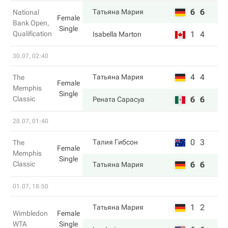
6
6
Татьяна Мария
National
Female
Bank Open,
Single
Qualification
1
4
Isabella Marton
30.07, 02:40
4
4
Татьяна Мария
The
Female
Memphis
Single
Classic
6
6
Рената Сарасуа
28.07, 01:40
0
3
Талия Гибсон
The
Female
Memphis
Single
Classic
6
6
Татьяна Мария
01.07, 18:50
1
2
Татьяна Мария
Wimbledon
Female
WTA
Single