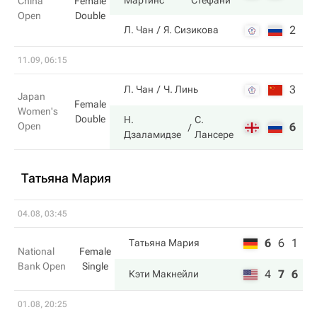
Мартинс
Стефани
China
Female
Open
Double
2
6
Л. Чан
Я. Сизикова
11.09, 06:15
3
3
Л. Чан
Ч. Линь
Japan
Female
Women's
Double
Н.
С.
Open
6
6
Дзаламидзе
Лансере
Татьяна Мария
04.08, 03:45
6
6
1
Татьяна Мария
National
Female
Bank Open
Single
4
7
6
Кэти Макнейли
01.08, 20:25