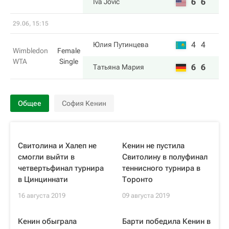
6
6
Iva Jovic
29.06, 15:15
4
4
Юлия Путинцева
Wimbledon
Female
WTA
Single
6
6
Татьяна Мария
Общее
София Кенин
Свитолина и Халеп не
Кенин не пустила
смогли выйти в
Свитолину в полуфинал
четвертьфинал турнира
теннисного турнира в
в Цинциннати
Торонто
16 августа 2019
09 августа 2019
Кенин обыграла
Барти победила Кенин в