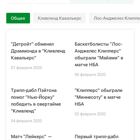
Общее
Кливленд Кавальерс
Лос-Анджелес Клиппе
"Детройт" обменял
Баскетболисты "Лос-
Драммонда в "Кливленд
Анджелес Клипперс"
Кавальерс"
обыграли "Майами" в
матче НБА
07 февраля 2020
06 февраля 2020
Трипл-дабл Пэйтона
"Клипперс" обыграли
помог "Нью-Йорку"
"Миннесоту" в матче
победить в овертайме
НБА
"Кливленд"
02 февраля 2020
04 февраля 2020
Матч "Лейкерс" —
Первый трипл-дабл