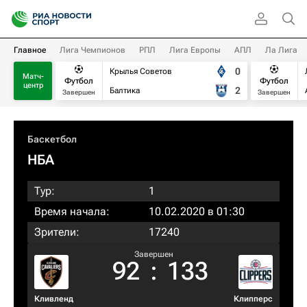
Главное
Лига Чемпионов
РПЛ
Лига Европы
АПЛ
Ла Лига
0
Крылья Советов
Матч-
Футбол
Футбол
центр
2
Балтика
Завершен
Завершен
Баскетбол
НБА
Тур:
1
Время начала:
10.02.2020 в 01:30
Зрители:
17240
Завершен
92
:
133
Кливленд
Клипперс