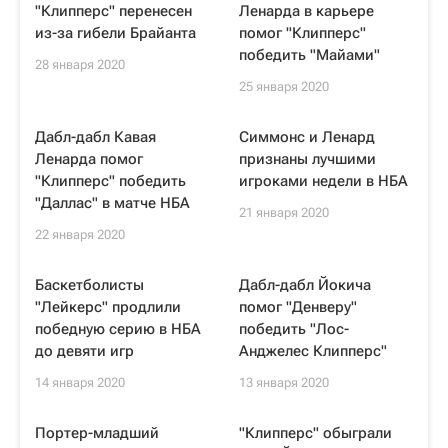
"Клипперс" перенесен
Ленарда в карьере
из-за гибели Брайанта
помог "Клипперс"
победить "Майами"
28 января 2020
25 января 2020
Дабл-дабл Кавая
Симмонс и Ленард
Ленарда помог
признаны лучшими
"Клипперс" победить
игроками недели в НБА
"Даллас" в матче НБА
21 января 2020
22 января 2020
Баскетболисты
Дабл-дабл Йокича
"Лейкерс" продлили
помог "Денверу"
победную серию в НБА
победить "Лос-
до девяти игр
Анджелес Клипперс"
14 января 2020
13 января 2020
Портер-младший
"Клипперс" обыграли