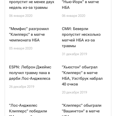
пропустит не менее двух
"Нью-Йорк" в матче
недель из-за травмы
НБА
06 января 2020
06 января 2020
"Мемфис" разгромил
СМИ: Беверли
"Клипперс" в матче
пропустит несколько
чемпионата НБА
матчей НБА из-за
травмы
05 января 2020
31 декабря 2019
ESPN: Леброн Джеймс
"Хьюстон" обыграл
получил травму паха в
"Клипперс" в матче
дерби Лос-Анджелеса
НБА, Уэстбрук набрал
40 очков
26 декабря 2019
20 декабря 2019
"Лос-Анджелес
"Клипперс" обыграли
Клипперс" победили
"Вашингтон" в матче