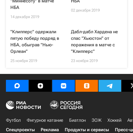
"Миннесоту" в матче
НБА
НБА
02 декабря 2019
14 декабря 2019
"Клипперс" одержали
Дабл-дабл Хардена не
пятую победу подряд в
спас "Хьюстон" от
НБА, обыграв "Нью-
поражения в матче с
Орлеан"
"Клипперс"
25 ноября 2019
23 ноября 2019
Футбол
Фигурное катание
Биатлон
ЗОЖ
Хоккей
Ав
Спецпроекты
Реклама
Продукты и сервисы
Пресс-ц