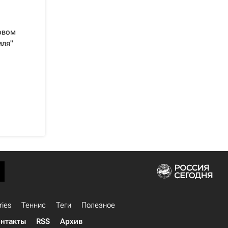
рвом
мля"
ries
Теннис
Теги
Полезное
нтакты
RSS
Архив