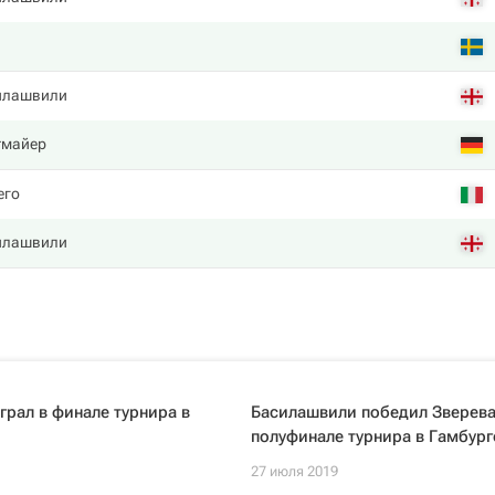
илашвили
тмайер
его
илашвили
грал в финале турнира в
Басилашвили победил Зверева
полуфинале турнира в Гамбург
27 июля 2019