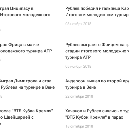
грал Циципасу в
Рублев победил итальянца Кар
 Итогового молодежного
Итоговом молодежном турнир
08 ноября 2018
8
рал Фрица в матче
Рублев сыграет с Фрицем на г
молодежного турнира АТР
стадии итогового молодежног
турнира ATP
8
05 ноября 2018
быграл Димитрова и стал
Андерсон вышел во второй кр
Рублева на турнире в Вене
турнира в Вене
18
22 октября 2018
после "ВТБ Кубка Кремля"
Хачанов и Рублев снялись с ту
со Швейцарией с
"ВТБ Кубок Кремля" в парах
м
18 октября 2018