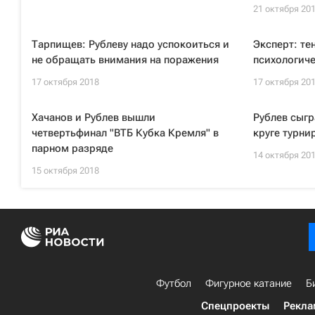
21 октября 20
Тарпищев: Рублеву надо успокоиться и
Эксперт: те
не обращать внимания на поражения
психологич
17 октября 2018
17 октября 20
Хачанов и Рублев вышли
Рублев сыгр
четвертьфинал "ВТБ Кубка Кремля" в
круге турни
парном разряде
14 октября 20
15 октября 2018
Футбол
Фигурное катание
Б
Спецпроекты
Рекла