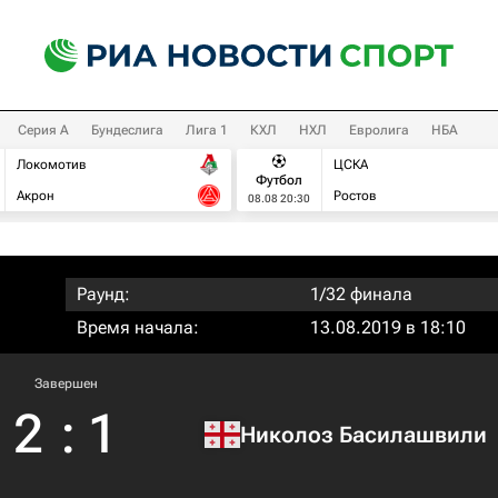
Серия А
Бундеслига
Лига 1
КХЛ
НХЛ
Евролига
НБА
Локомотив
ЦСКА
Футбол
Акрон
Ростов
08.08 20:30
Раунд:
1/32 финала
Время начала:
13.08.2019 в 18:10
Завершен
2
:
1
Николоз Басилашвили