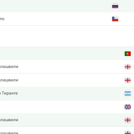
ло
илашвили
илашвили
н Тиранте
илашвили
илашвили