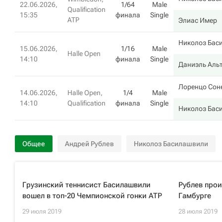
22.06.2026,
1/64
Male
Qualification
15:35
финала
Single
ATP
Элиас Имер
Николоз Бас
15.06.2026,
1/16
Male
Halle Open
14:10
финала
Single
Даниэль Аль
Лоренцо Сон
14.06.2026,
Halle Open,
1/4
Male
14:10
Qualification
финала
Single
Николоз Бас
Общее
Андрей Рублев
Николоз Басилашвили
Грузинский теннисист Басилашвили
Рублев прои
вошел в топ-20 Чемпионской гонки ATP
Гамбурге
29 июля 2019
28 июля 2019