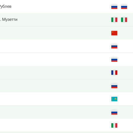
Рублев
. Музетти
в