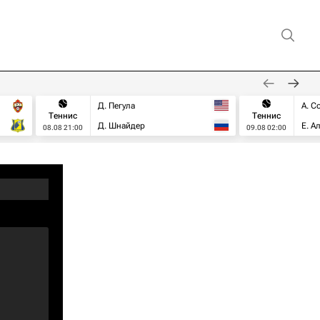
Д. Пегула
А. С
Теннис
Теннис
Д. Шнайдер
Е. А
08.08 21:00
09.08 02:00