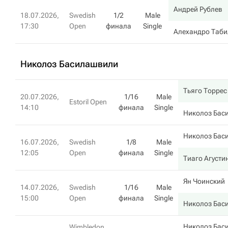
Андрей Рублев
18.07.2026,
Swedish
1/2
Male
17:30
Open
финала
Single
Алехандро Таби
Николоз Басилашвили
Тьяго Торрес
20.07.2026,
1/16
Male
Estoril Open
14:10
финала
Single
Николоз Бас
Николоз Бас
16.07.2026,
Swedish
1/8
Male
12:05
Open
финала
Single
Тиаго Агусти
Ян Чоинский
14.07.2026,
Swedish
1/16
Male
15:00
Open
финала
Single
Николоз Бас
Николоз Бас
Wimbledon,