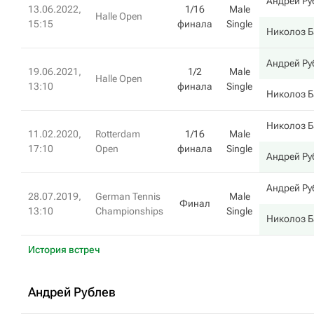
Андрей Ру
13.06.2022,
1/16
Male
Halle Open
15:15
финала
Single
Николоз 
Андрей Ру
19.06.2021,
1/2
Male
Halle Open
13:10
финала
Single
Николоз 
Николоз 
11.02.2020,
Rotterdam
1/16
Male
17:10
Open
финала
Single
Андрей Ру
Андрей Ру
28.07.2019,
German Tennis
Male
Финал
13:10
Championships
Single
Николоз 
История встреч
Андрей Рублев