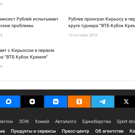
18
ннисист Рублей испытывает
Рублев проиграл Кирьосу в пе
еские проблемы
круге турнира "ВТБ Кубок Кре
18
16 октября 2018
ает с Кирьосом в первом
ра "ВТБ Кубок Кремля"
18
иатлон
ЗОЖ
Хоккей
Авто/мото
Единоборства
Sport sto
ма
Продукты и сервисы
Пресс-центр
Об агентстве
Ко