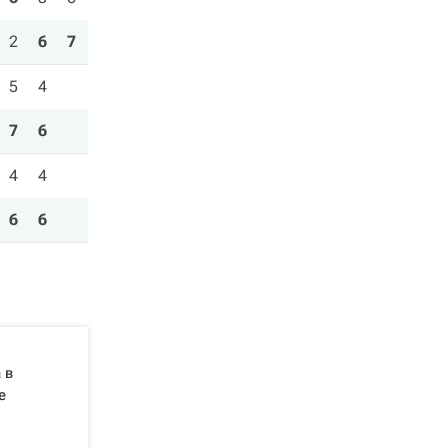
2
6
7
5
4
7
6
4
4
6
6
 в
е