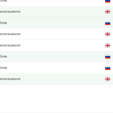
блев
Басилашвили
блев
Басилашвили
Басилашвили
блев
блев
Басилашвили