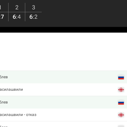
1
2
3
:
7
6
:
4
6
:
2
блев
Басилашвили
блев
Басилашвили
- отказ