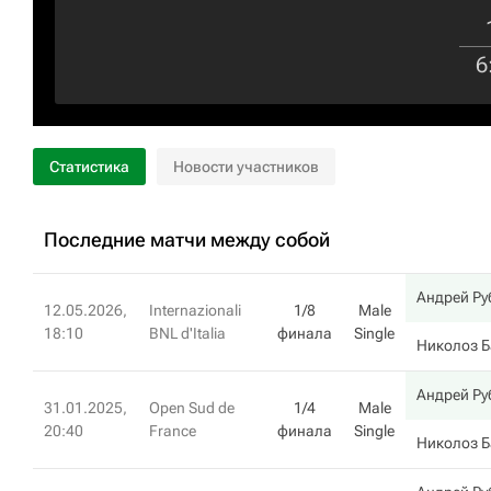
6
Статистика
Новости участников
Последние матчи между собой
Андрей Ру
12.05.2026,
Internazionali
1/8
Male
18:10
BNL d'Italia
финала
Single
Николоз 
Андрей Ру
31.01.2025,
Open Sud de
1/4
Male
20:40
France
финала
Single
Николоз 