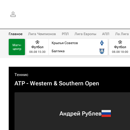
Главное
Лига Чемпионов
РПЛ
Лига Европы
АПЛ
Ла Лига
Крылья Советов
Матч-
Футбол
Футбол
центр
Балтика
08.08 15:30
08.08 18:00
Теннис
ATP
- Western & Southern Open
Андрей Рублев