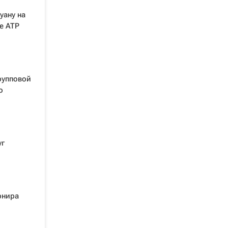
уану на
е ATP
рупповой
о
уг
рнира