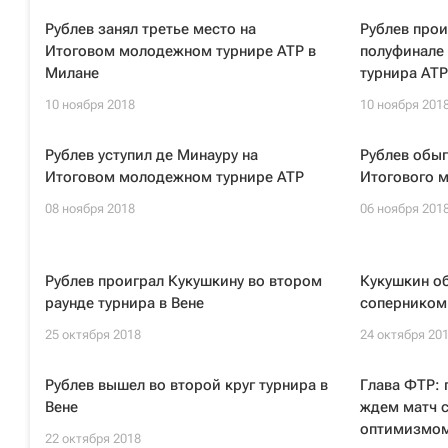
Рублев занял третье место на
Рублев прои
Итоговом молодежном турнире ATP в
полуфинале
Милане
турнира ATP
10 ноября 2018
10 ноября 201
Рублев уступил де Минауру на
Рублев обыг
Итоговом молодежном турнире ATP
Итогового 
08 ноября 2018
06 ноября 201
Рублев проиграл Кукушкину во втором
Кукушкин о
раунде турнира в Вене
соперником 
25 октября 2018
24 октября 20
Рублев вышел во второй круг турнира в
Глава ФТР: 
Вене
ждем матч 
оптимизмо
22 октября 2018