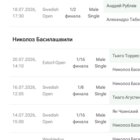
Андрей Рублев
18.07.2026,
Swedish
1/2
Male
17:30
Open
финала
Single
Алехандро Таби
Николоз Басилашвили
Тьяго Торрес
20.07.2026,
1/16
Male
Estoril Open
14:10
финала
Single
Николоз Бас
Николоз Бас
16.07.2026,
Swedish
1/8
Male
12:05
Open
финала
Single
Тиаго Агусти
Ян Чоинский
14.07.2026,
Swedish
1/16
Male
15:00
Open
финала
Single
Николоз Бас
Николоз Бас
Wimbledon,