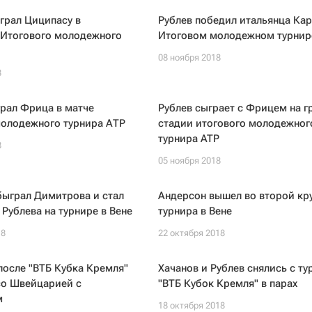
грал Циципасу в
Рублев победил итальянца Кар
 Итогового молодежного
Итоговом молодежном турнир
08 ноября 2018
8
рал Фрица в матче
Рублев сыграет с Фрицем на г
молодежного турнира АТР
стадии итогового молодежног
турнира ATP
8
05 ноября 2018
быграл Димитрова и стал
Андерсон вышел во второй кр
Рублева на турнире в Вене
турнира в Вене
18
22 октября 2018
после "ВТБ Кубка Кремля"
Хачанов и Рублев снялись с ту
со Швейцарией с
"ВТБ Кубок Кремля" в парах
м
18 октября 2018