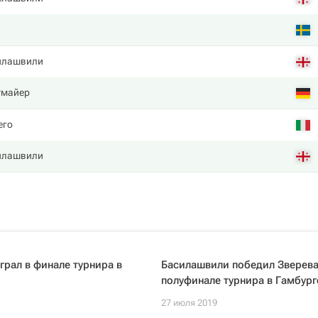
илашвили
тмайер
его
илашвили
грал в финале турнира в
Басилашвили победил Зверева
полуфинале турнира в Гамбург
27 июля 2019