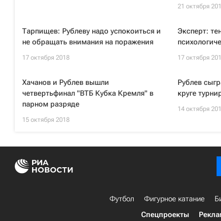
21 октября 20
Тарпищев: Рублеву надо успокоиться и
Эксперт: те
не обращать внимания на поражения
психологич
17 октября 2018
17 октября 20
Хачанов и Рублев вышли
Рублев сыгр
четвертьфинал "ВТБ Кубка Кремля" в
круге турни
парном разряде
14 октября 20
15 октября 2018
Футбол
Фигурное катание
Б
Спецпроекты
Рекла