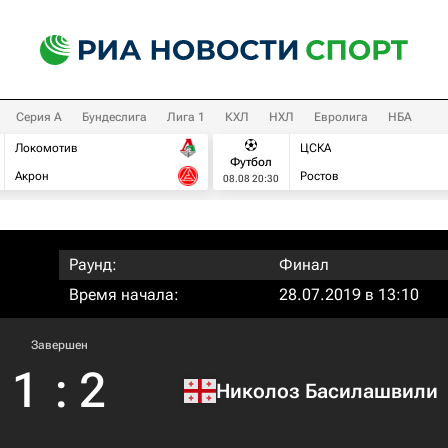
Серия А
Бундеслига
Лига 1
КХЛ
НХЛ
Евролига
НБА
Локомотив
ЦСКА
Футбол
Акрон
Ростов
08.08 20:30
Раунд:
Финал
Время начала:
28.07.2019 в 13:10
Завершен
1
:
2
Николоз Басилашвили