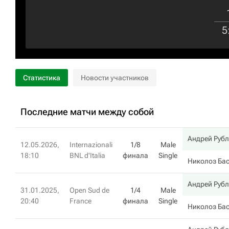
5
Статистика
Новости участников
Последние матчи между собой
Андрей Руб
12.05.2026,
Internazionali
1/8
Male
18:10
BNL d'Italia
финала
Single
Николоз Ба
Андрей Руб
31.01.2025,
Open Sud de
1/4
Male
20:40
France
финала
Single
Николоз Ба