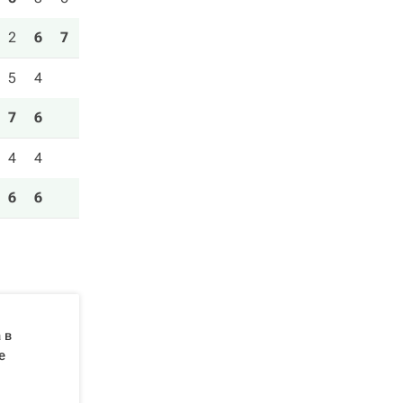
2
6
7
5
4
7
6
4
4
6
6
 в
е