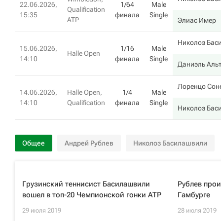
22.06.2026,
1/64
Male
Qualification
15:35
финала
Single
ATP
Элиас Имер
Николоз Бас
15.06.2026,
1/16
Male
Halle Open
14:10
финала
Single
Даниэль Аль
Лоренцо Сон
14.06.2026,
Halle Open,
1/4
Male
14:10
Qualification
финала
Single
Николоз Бас
Общее
Андрей Рублев
Николоз Басилашвили
Грузинский теннисист Басилашвили
Рублев прои
вошел в топ-20 Чемпионской гонки ATP
Гамбурге
29 июля 2019
28 июля 2019