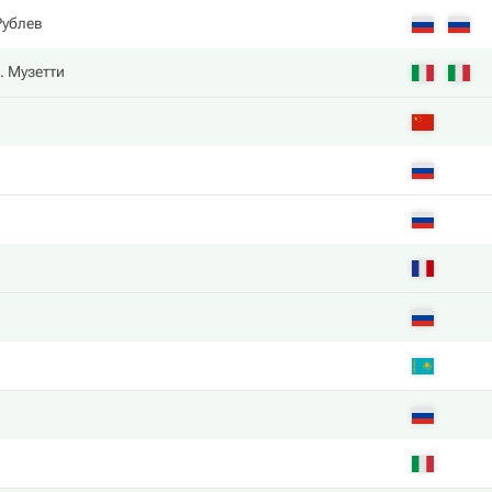
Рублев
. Музетти
в