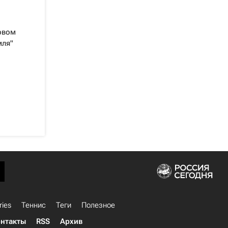
рвом
мля"
ries
Теннис
Теги
Полезное
нтакты
RSS
Архив