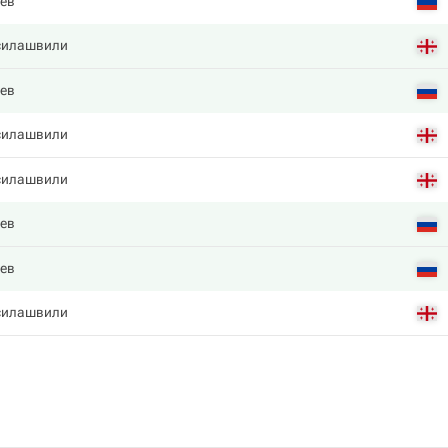
лев
силашвили
лев
силашвили
силашвили
лев
лев
силашвили