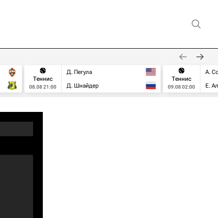
Д. Пегула
А. С
Теннис
Теннис
Д. Шнайдер
Е. А
08.08 21:00
09.08 02:00