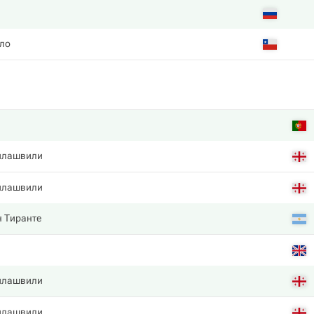
ло
илашвили
илашвили
н Тиранте
илашвили
илашвили