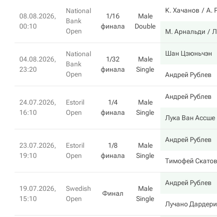
К. Хачанов
А. 
National
08.08.2026,
1/16
Male
Bank
00:10
финала
Double
Open
М. Арнальди
Л
Шан Цзюньчэн
National
04.08.2026,
1/32
Male
Bank
23:20
финала
Single
Open
Андрей Рублев
Андрей Рублев
24.07.2026,
Estoril
1/4
Male
16:10
Open
финала
Single
Лука Ван Ассше
Андрей Рублев
23.07.2026,
Estoril
1/8
Male
19:10
Open
финала
Single
Тимофей Скато
Андрей Рублев
19.07.2026,
Swedish
Male
Финал
15:10
Open
Single
Лучано Дардери