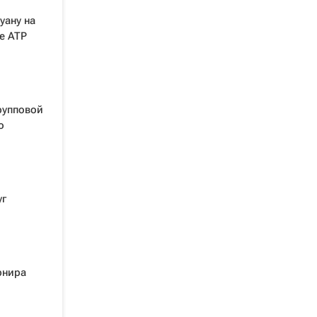
уану на
е ATP
рупповой
о
уг
рнира