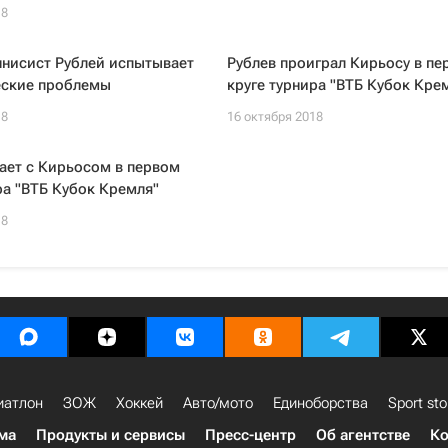
18
ннисист Рублей испытывает
Рублев проиграл Кирьосу в пе
еские проблемы
круге турнира "ВТБ Кубок Кре
18
16 октября 2018
ает с Кирьосом в первом
ра "ВТБ Кубок Кремля"
18
иатлон
ЗОЖ
Хоккей
Авто/мото
Единоборства
Sport sto
ма
Продукты и сервисы
Пресс-центр
Об агентстве
Ко