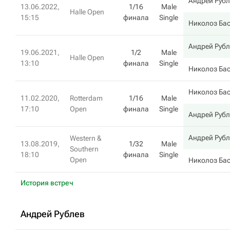
Андрей Руб
13.06.2022,
1/16
Male
Halle Open
15:15
финала
Single
Николоз Ба
Андрей Руб
19.06.2021,
1/2
Male
Halle Open
13:10
финала
Single
Николоз Ба
Николоз Ба
11.02.2020,
Rotterdam
1/16
Male
17:10
Open
финала
Single
Андрей Руб
Андрей Руб
Western &
13.08.2019,
1/32
Male
Southern
18:10
финала
Single
Open
Николоз Ба
История встреч
Андрей Рублев