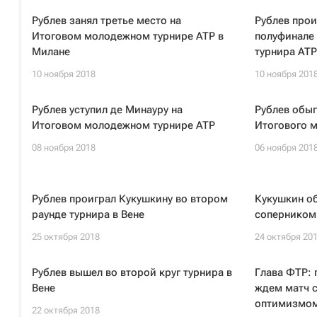
Рублев занял третье место на
Рублев прои
Итоговом молодежном турнире ATP в
полуфинале
Милане
турнира ATP
10 ноября 2018
10 ноября 201
Рублев уступил де Минауру на
Рублев обыг
Итоговом молодежном турнире ATP
Итогового 
08 ноября 2018
06 ноября 201
Рублев проиграл Кукушкину во втором
Кукушкин о
раунде турнира в Вене
соперником 
25 октября 2018
24 октября 20
Рублев вышел во второй круг турнира в
Глава ФТР: 
Вене
ждем матч 
оптимизмо
22 октября 2018