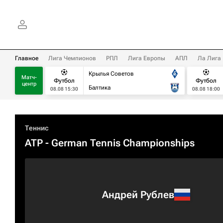
Главное
Лига Чемпионов
РПЛ
Лига Европы
АПЛ
Ла Лига
Крылья Советов
Матч-
Футбол
Футбол
центр
Балтика
08.08 15:30
08.08 18:00
Теннис
ATP
- German Tennis Championships
Андрей Рублев