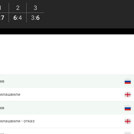
1
2
3
:
7
6
:
4
3
:
6
лев
силашвили
лев
силашвили
- отказ