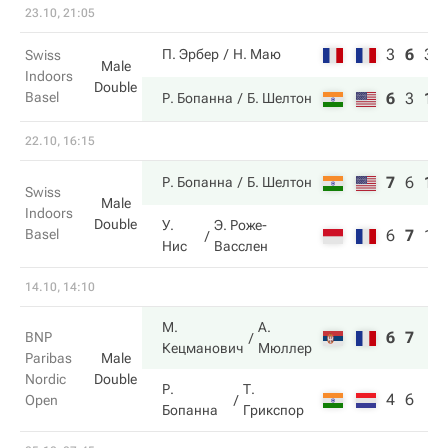
23.10, 21:05
3
6
3
П. Эрбер
Н. Маю
Swiss
Male
Indoors
Double
Basel
6
3
10
Р. Бопанна
Б. Шелтон
22.10, 16:15
7
6
10
Р. Бопанна
Б. Шелтон
Swiss
Male
Indoors
Double
У.
Э. Роже-
Basel
6
7
1
Нис
Васслен
14.10, 14:10
М.
А.
6
7
BNP
Кецманович
Мюллер
Paribas
Male
Nordic
Double
Р.
Т.
4
6
Open
Бопанна
Грикспор