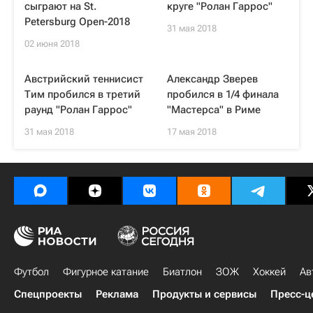
сыграют на St.
круге "Ролан Гаррос"
Petersburg Open-2018
31 мая 2018
02 июня 2018
Австрийский теннисист
Александр Зверев
Тим пробился в третий
пробился в 1/4 финала
раунд "Ролан Гаррос"
"Мастерса" в Риме
31 мая 2018
17 мая 2018
Футбол
Фигурное катание
Биатлон
ЗОЖ
Хоккей
Ав
Спецпроекты
Реклама
Продукты и сервисы
Пресс-ц