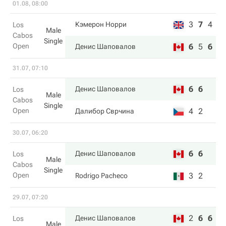
01.08, 08:00
3
7
4
Кэмерон Норри
Los
Male
Cabos
Single
Open
6
5
6
Денис Шаповалов
31.07, 07:10
6
6
Денис Шаповалов
Los
Male
Cabos
Single
Open
4
2
Далибор Сврчина
30.07, 06:20
6
6
Денис Шаповалов
Los
Male
Cabos
Single
Open
3
2
Rodrigo Pacheco
29.07, 07:20
2
6
6
Денис Шаповалов
Los
Male