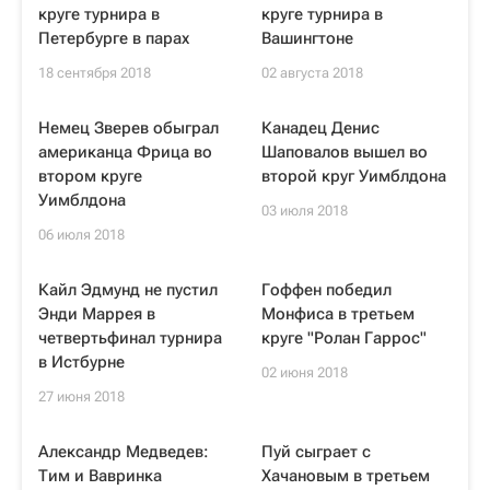
круге турнира в
круге турнира в
Петербурге в парах
Вашингтоне
18 сентября 2018
02 августа 2018
Немец Зверев обыграл
Канадец Денис
американца Фрица во
Шаповалов вышел во
втором круге
второй круг Уимблдона
Уимблдона
03 июля 2018
06 июля 2018
Кайл Эдмунд не пустил
Гоффен победил
Энди Маррея в
Монфиса в третьем
четвертьфинал турнира
круге "Ролан Гаррос"
в Истбурне
02 июня 2018
27 июня 2018
Александр Медведев:
Пуй сыграет с
Тим и Вавринка
Хачановым в третьем