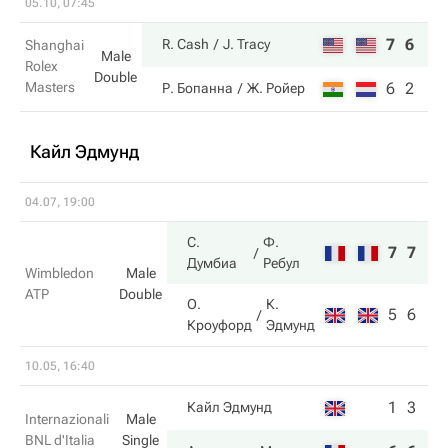
05.10, 07:45
7
6
R. Cash
J. Tracy
Shanghai
Male
Rolex
Double
Masters
6
2
Р. Бопанна
Ж. Ройер
Кайл Эдмунд
04.07, 19:00
С.
Ф.
7
7
Думбиа
Ребул
Wimbledon
Male
ATP
Double
О.
К.
5
6
Кроуфорд
Эдмунд
10.05, 16:40
1
3
Кайл Эдмунд
Internazionali
Male
BNL d'Italia
Single