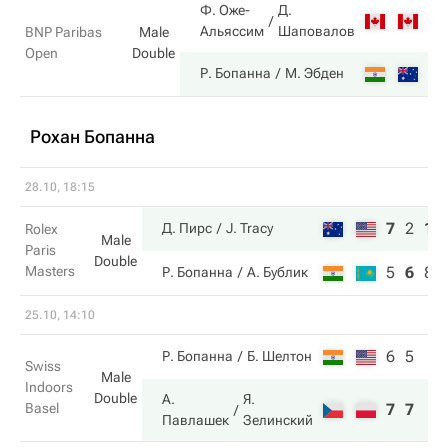
Ф. Оже-
Д.
4
Альяссим
Шаповалов
BNP Paribas
Male
Open
Double
6
Р. Бопанна
М. Эбден
Рохан Бопанна
28.10, 18:15
7
2
10
Д. Пирс
J. Tracy
Rolex
Male
Paris
Double
Masters
5
6
8
Р. Бопанна
А. Бублик
25.10, 14:10
6
5
Р. Бопанна
Б. Шелтон
Swiss
Male
Indoors
Double
А.
Я.
Basel
7
7
Павлашек
Зелинский