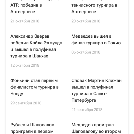
ATP, победив в
теннисного турнира в
Антверпене
Антверпене
21 октября 2018
20 октября 2018
Александр Зверев
Медведев вышел в
победил Кайла Эдмунда
финал турнира в Токио
и вышел в полуфинал
06 октября 2018
турнира в Шанхае
12 октября 2018
Фоньини стал первым
Словак Мартин Клижан
финалистом турнира в
вышел в полуфинал
Чэнду
турнира в Санкт-
Петербурге
29 сентября 2018
21 сентября 2018
Рублев и Шаповалов
Медведев проиграл
проиграли в первом
Шаповалову во втором