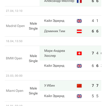
6
6
Александр Мюллер
27.04, 12:10
4
1
Кайл Эдмунд
Male
Madrid Open
Single
6
6
Доминик Тим
18.04, 13:50
Марк-Андреа
7
4
6
Хюслер
Male
BMW Open
Single
6
6
3
Кайл Эдмунд
23.03, 00:00
7
7
У Ибин
Male
Miami Open
Single
5
5
Кайл Эдмунд