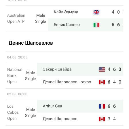
16.01, 03:10
4
0
2
Кайл Эдмунд
Australian
Male
Open ATP
Single
6
6
6
Янник Синнер
Денис Шаповалов
04.08, 20:05
4
6
3
Закари Свайда
National
Male
Bank
Single
Open
6
4
0
Денис Шаповалов
- отказ
02.08, 06:00
6
6
Arthur Gea
Los
Male
Cabos
Single
Open
3
4
Денис Шаповалов