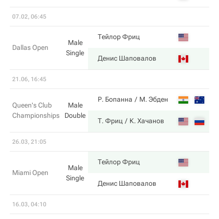
07.02, 06:45
6
Тейлор Фриц
Male
Dallas Open
Single
2
Денис Шаповалов
21.06, 16:45
6
Р. Бопанна
М. Эбден
Queen's Club
Male
Championships
Double
7
Т. Фриц
К. Хачанов
26.03, 21:05
6
Тейлор Фриц
Male
Miami Open
Single
4
Денис Шаповалов
16.03, 04:10