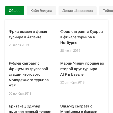
Общее
Кайл Эдмунд
Денис Шаповалов
Тейло
Фриц вышел в финал
Фриц сыграет с Куэрри
турнира в Атланте
в финале турнира в
Истбурне
28 июля 2019
28 июня 2019
Рублев сыграет с
Марин Чилич прошел во
Фрицем на групповой
второй круг турнира
стадии итогового
ATP в Базеле
молодежного турнира
22 октября 2018
ATP
05 ноября 2018
Британец Эдмунд
Эдмунд сыграет с
выиграл первый турнир
Монфисом в финале