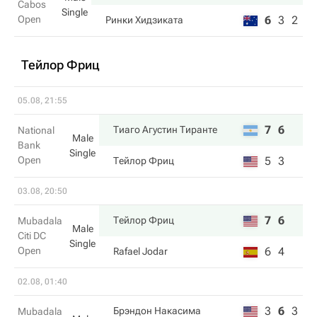
Cabos
Single
Open
6
3
2
Ринки Хидзиката
Тейлор Фриц
05.08, 21:55
7
6
Тиаго Агустин Тиранте
National
Male
Bank
Single
Open
5
3
Тейлор Фриц
03.08, 20:50
7
6
Тейлор Фриц
Mubadala
Male
Citi DC
Single
Open
6
4
Rafael Jodar
02.08, 01:40
3
6
3
Брэндон Накаcима
Mubadala