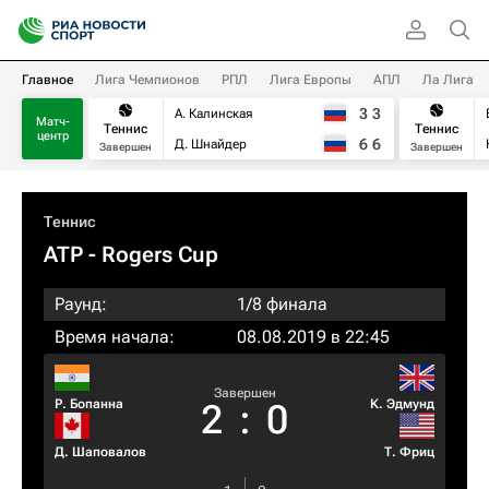
Главное
Лига Чемпионов
РПЛ
Лига Европы
АПЛ
Ла Лига
3
3
А. Калинская
Матч-
Теннис
Теннис
центр
6
6
Д. Шнайдер
Завершен
Завершен
Теннис
ATP
- Rogers Cup
Раунд:
1/8 финала
Время начала:
08.08.2019 в 22:45
Завершен
Р. Бопанна
К. Эдмунд
2
:
0
Д. Шаповалов
Т. Фриц