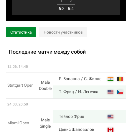
1
2
6
:
3
6
:
4
Статистика
Новости участников
Последние матчи между собой
12.06, 14:45
5
Р. Бопанна
С. Жилле
Male
Stuttgart Open
Double
7
Т. Фриц
И. Легечка
24.03, 20:50
7
Тейлор Фриц
Male
Miami Open
Single
5
Денис Шаповалов