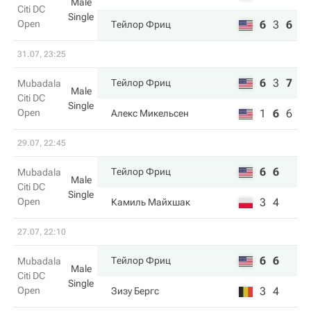
Male
Citi DC
Single
Open
6
3
6
Тейлор Фриц
31.07, 23:25
6
3
7
Тейлор Фриц
Mubadala
Male
Citi DC
Single
Open
1
6
6
Алекс Микельсен
29.07, 22:45
6
6
Тейлор Фриц
Mubadala
Male
Citi DC
Single
Open
3
4
Камиль Майхшак
27.07, 22:10
6
6
Тейлор Фриц
Mubadala
Male
Citi DC
Single
Open
3
4
Зизу Бергс