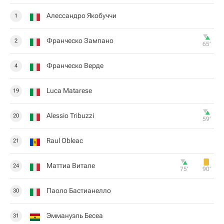
Алессандро Якобуччи
1
Франческо Зампано
2
65‎’‎
Франческо Верде
4
Luca Matarese
19
Alessio Tribuzzi
20
59‎’‎
Raul Obleac
21
Маттиа Витале
24
75‎’‎
90‎’‎
Паоло Бастианелло
30
Эммануэль Бесеа
31