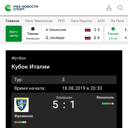
Главное
Лига Чемпионов
РПЛ
Лига Европы
АПЛ
Ла Лига
3
3
А. Калинская
Е
Матч-
Теннис
Теннис
центр
6
6
Д. Шнайдер
К
Завершен
2-й сет
Футбол
Кубок Италии
Тур:
3
Время начала:
18.08.2019 в 20:30
Завершен
Монополи
5
:
1
Фрозиноне