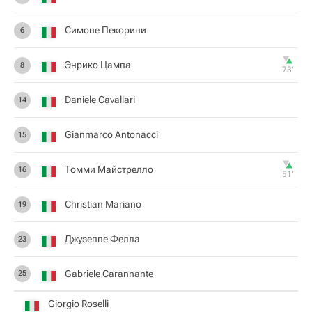
Симоне Пекорини
6
Энрико Цампа
8
73‎’‎
Daniele Cavallari
14
Gianmarco Antonacci
15
Томми Майстрелло
16
51‎’‎
Christian Mariano
19
Джузеппе Фелла
23
Gabriele Carannante
25
Giorgio Roselli