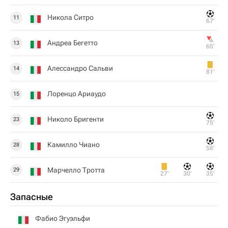
Никола Ситро
11
67‎’‎
Андреа Бегетто
13
65‎’‎
Алессандро Сальви
14
81‎’‎
Лоренцо Ариаудо
15
Николо Бригенти
23
75‎’‎
Камилло Чиано
28
58‎’‎
Марчелло Тротта
29
27‎’‎
30‎’‎
35‎’‎
Запасные
Фабио Эгуэльфи