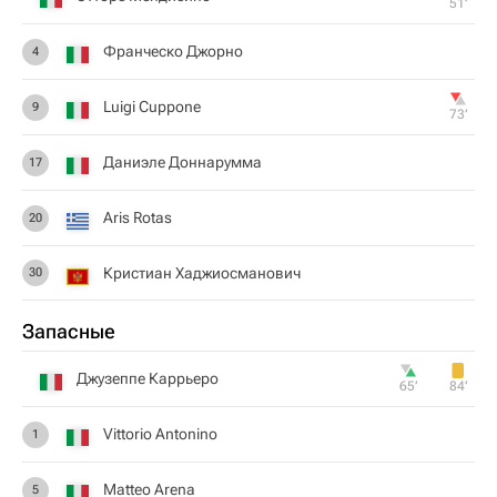
51‎’‎
Франческо Джорно
4
Luigi Cuppone
9
73‎’‎
Даниэле Доннарумма
17
Aris Rotas
20
Кристиан Хаджиосманович
30
Запасные
Джузеппе Каррьеро
65‎’‎
84‎’‎
Vittorio Antonino
1
Matteo Arena
5