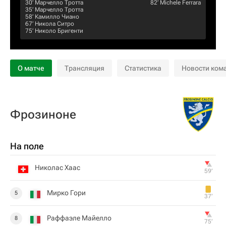
30‎’‎
Марчелло Тротта
82‎’‎
Michele Ferrara
35‎’‎
Марчелло Тротта
58‎’‎
Камилло Чиано
67‎’‎
Никола Ситро
75‎’‎
Николо Бригенти
О матче
Трансляция
Статистика
Новости ком
Фрозиноне
На поле
Николас Хаас
59‎’‎
Мирко Гори
5
37‎’‎
Раффаэле Майелло
8
75‎’‎