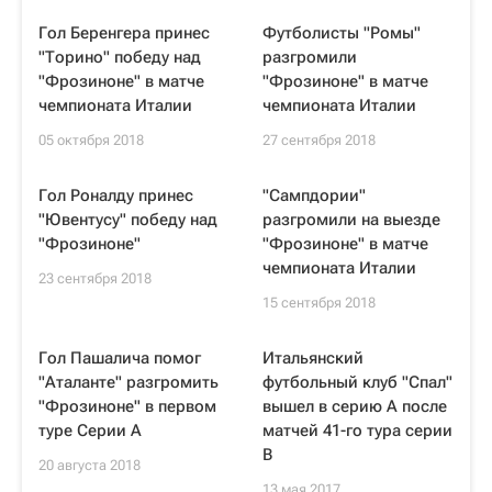
Гол Беренгера принес
Футболисты "Ромы"
"Торино" победу над
разгромили
"Фрозиноне" в матче
"Фрозиноне" в матче
чемпионата Италии
чемпионата Италии
05 октября 2018
27 сентября 2018
Гол Роналду принес
"Сампдории"
"Ювентусу" победу над
разгромили на выезде
"Фрозиноне"
"Фрозиноне" в матче
чемпионата Италии
23 сентября 2018
15 сентября 2018
Гол Пашалича помог
Итальянский
"Аталанте" разгромить
футбольный клуб "Спал"
"Фрозиноне" в первом
вышел в серию А после
туре Серии А
матчей 41-го тура серии
В
20 августа 2018
13 мая 2017