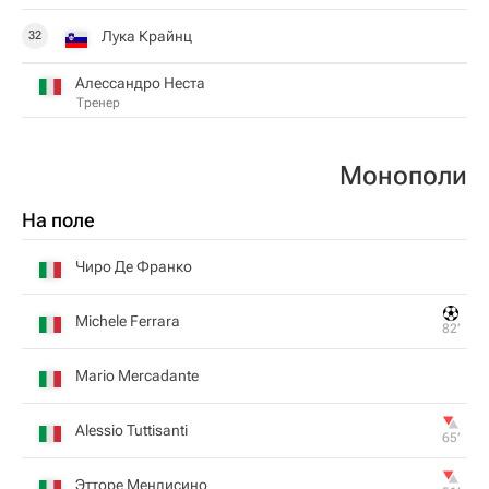
Лука Крайнц
32
Алессандро Неста
Тренер
Монополи
На поле
Чиро Де Франко
Michele Ferrara
82‎’‎
Mario Mercadante
Alessio Tuttisanti
65‎’‎
Этторе Мендисино