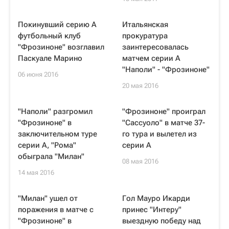
Покинувший серию А
Итальянская
футбольный клуб
прокуратура
"Фрозиноне" возглавил
заинтересовалась
Паскуале Марино
матчем серии А
"Наполи" - "Фрозиноне"
06 июня 2016
20 мая 2016
"Наполи" разгромил
"Фрозиноне" проиграл
"Фрозиноне" в
"Сассуоло" в матче 37-
заключительном туре
го тура и вылетел из
серии А, "Рома"
серии А
обыграла "Милан"
08 мая 2016
14 мая 2016
"Милан" ушел от
Гол Мауро Икарди
поражения в матче с
принес "Интеру"
"Фрозиноне" в
выездную победу над