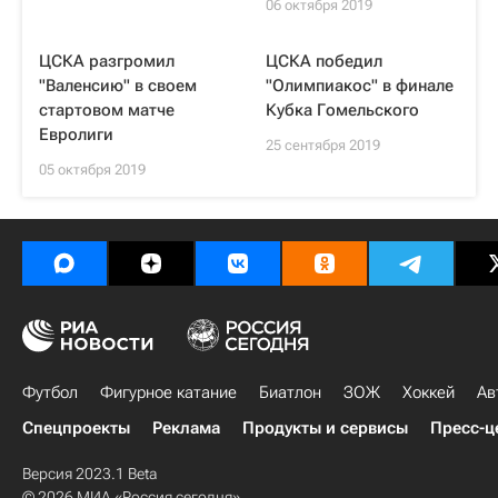
06 октября 2019
ЦСКА разгромил
ЦСКА победил
"Валенсию" в своем
"Олимпиакос" в финале
стартовом матче
Кубка Гомельского
Евролиги
25 сентября 2019
05 октября 2019
Футбол
Фигурное катание
Биатлон
ЗОЖ
Хоккей
Ав
Спецпроекты
Реклама
Продукты и сервисы
Пресс-ц
Версия 2023.1 Beta
© 2026 МИА «Россия сегодня»