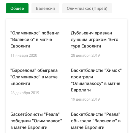
Общее
Валенсия
Олимпиакос (Пирей)
"Олимпиакос" победил
Дубльевич признан
"Валенсию" в матче
лучшим игроком 16-го
Евролиги
тура Евролиги
11 января 2020
28 декабря 2019
"Барселона" обыграла
Баскетболисты "Химок"
"Олимпиакос" в матче
проиграли
Евролиги
"Олимпиакосу" в матче
Евролиги
28 декабря 2019
19 декабря 2019
Баскетболисты "Реала"
Баскетболисты "Реала"
победили "Олимпиакос"
обыграли "Валенсию" в
в матче Евролиги
матче Евролиги