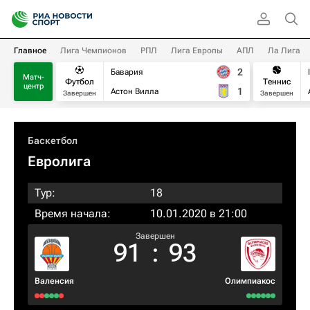
Главное
Лига Чемпионов
РПЛ
Лига Европы
АПЛ
Ла Лига
2
Бавария
Матч-
Футбол
Теннис
центр
1
Астон Вилла
Завершен
Завершен
Баскетбол
Евролига
Тур:
18
Время начала:
10.01.2020 в 21:00
Завершен
91
:
93
Валенсия
Олимпиакос