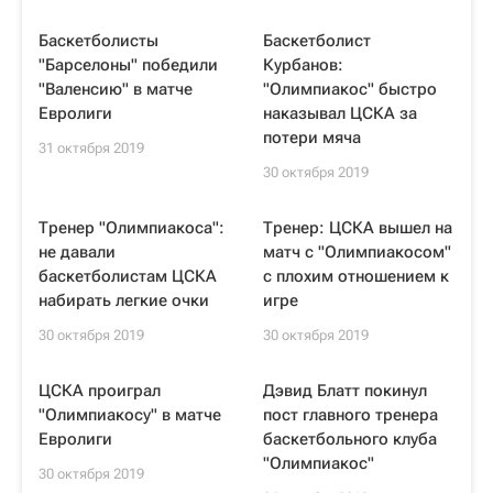
Баскетболисты
Баскетболист
"Барселоны" победили
Курбанов:
"Валенсию" в матче
"Олимпиакос" быстро
Евролиги
наказывал ЦСКА за
потери мяча
31 октября 2019
30 октября 2019
Тренер "Олимпиакоса":
Тренер: ЦСКА вышел на
не давали
матч с "Олимпиакосом"
баскетболистам ЦСКА
с плохим отношением к
набирать легкие очки
игре
30 октября 2019
30 октября 2019
ЦСКА проиграл
Дэвид Блатт покинул
"Олимпиакосу" в матче
пост главного тренера
Евролиги
баскетбольного клуба
"Олимпиакос"
30 октября 2019