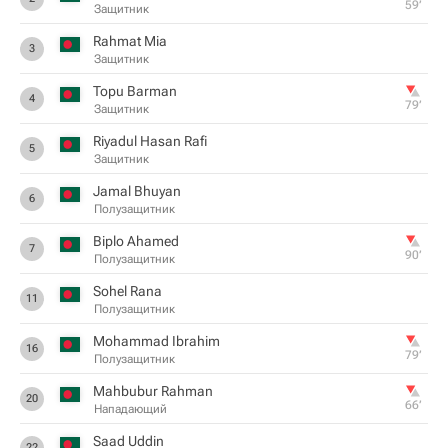
59‎’‎
Защитник
Rahmat Mia
3
Защитник
Topu Barman
4
79‎’‎
Защитник
Riyadul Hasan Rafi
5
Защитник
Jamal Bhuyan
6
Полузащитник
Biplo Ahamed
7
90‎’‎
Полузащитник
Sohel Rana
11
Полузащитник
Mohammad Ibrahim
16
79‎’‎
Полузащитник
Mahbubur Rahman
20
66‎’‎
Нападающий
Saad Uddin
22