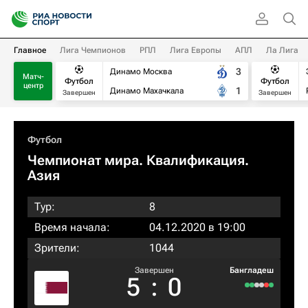
Главное
Лига Чемпионов
РПЛ
Лига Европы
АПЛ
Ла Лига
3
Динамо Москва
Матч-
Футбол
Футбол
центр
1
Динамо Махачкала
Завершен
Завершен
Футбол
Чемпионат мира. Квалификация.
Азия
Тур:
8
Время начала:
04.12.2020 в 19:00
Зрители:
1044
Завершен
Бангладеш
5
:
0