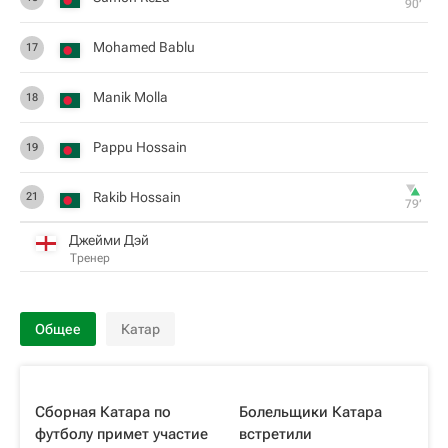
90‎’‎
Mohamed Bablu
17
Manik Molla
18
Pappu Hossain
19
Rakib Hossain
21
79‎’‎
Джейми Дэй
Тренер
Общее
Катар
Сборная Катара по
Болельщики Катара
футболу примет участие
встретили