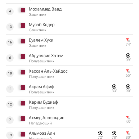
Мохаммед Ваад
4
Защитник
Мусаб Ходер
13
Защитник
Буалем Хухи
16
74‎’‎
Защитник
Абдулязиз Хатем
6
09‎’‎
Полузащитник
Хассан Аль-Хайдос
10
65‎’‎
Полузащитник
Акрам Афиф
11
33‎’‎
90‎’‎
Полузащитник
Карим Будиаф
12
Полузащитник
Ахмед Алаэльдин
7
65‎’‎
Нападающий
Альмоэз Али
19
72‎’‎
78‎’‎
80‎’‎
Нападающий