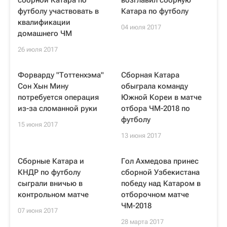
сборной Катара по
возглавил сборную
футболу участвовать в
Катара по футболу
квалификации
04 июля 2017
домашнего ЧМ
26 июля 2017
Форварду "Тоттенхэма"
Сборная Катара
Сон Хын Мину
обыграла команду
потребуется операция
Южной Кореи в матче
из-за сломанной руки
отбора ЧМ-2018 по
футболу
15 июня 2017
13 июня 2017
Сборные Катара и
Гол Ахмедова принес
КНДР по футболу
сборной Узбекистана
сыграли вничью в
победу над Катаром в
контрольном матче
отборочном матче
ЧМ-2018
07 июня 2017
28 марта 2017