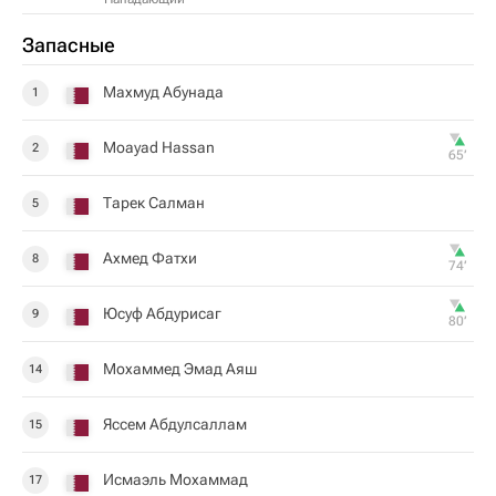
Запасные
Махмуд Абунада
1
Moayad Hassan
2
65‎’‎
Тарек Салман
5
Ахмед Фатхи
8
74‎’‎
Юсуф Абдурисаг
9
80‎’‎
Мохаммед Эмад Аяш
14
Яссем Абдулсаллам
15
Исмаэль Мохаммад
17