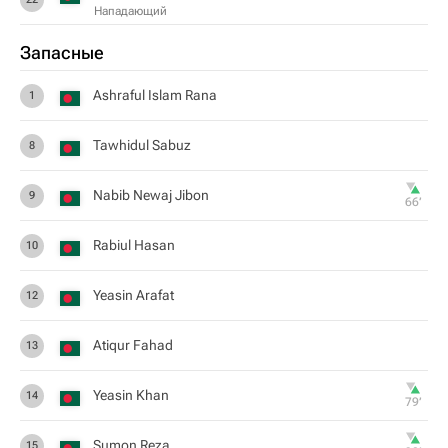
Нападающий
Запасные
Ashraful Islam Rana
1
Tawhidul Sabuz
8
Nabib Newaj Jibon
9
66‎’‎
Rabiul Hasan
10
Yeasin Arafat
12
Atiqur Fahad
13
Yeasin Khan
14
79‎’‎
Sumon Reza
15