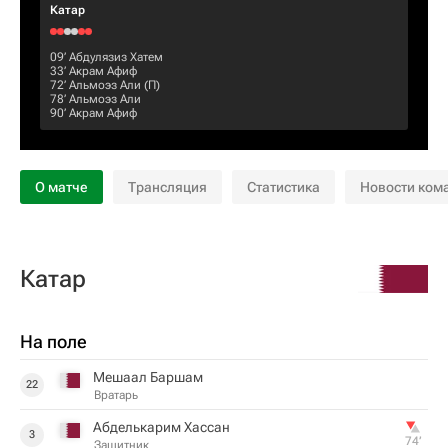
Катар
09‎’‎
Абдулязиз Хатем
33‎’‎
Акрам Афиф
72‎’‎
Альмоэз Али
(П)
78‎’‎
Альмоэз Али
90‎’‎
Акрам Афиф
О матче
Трансляция
Статистика
Новости ком
Катар
На поле
Мешаал Баршам
22
Вратарь
Абделькарим Хассан
3
74‎’‎
Защитник