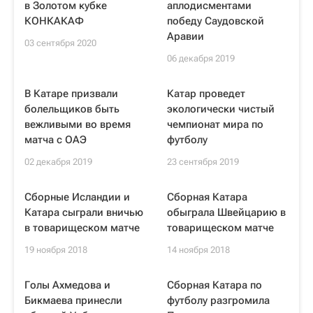
в Золотом кубке
аплодисментами
КОНКАКАФ
победу Саудовской
Аравии
03 сентября 2020
06 декабря 2019
В Катаре призвали
Катар проведет
болельщиков быть
экологически чистый
вежливыми во время
чемпионат мира по
матча с ОАЭ
футболу
02 декабря 2019
23 сентября 2019
Сборные Исландии и
Сборная Катара
Катара сыграли вничью
обыграла Швейцарию в
в товарищеском матче
товарищеском матче
19 ноября 2018
14 ноября 2018
Голы Ахмедова и
Сборная Катара по
Бикмаева принесли
футболу разгромила