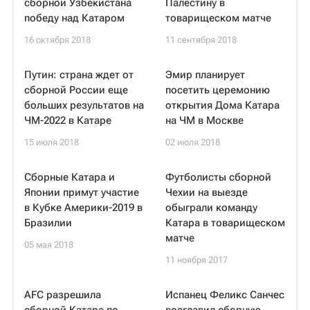
сборной Узбекистана
Палестину в
победу над Катаром
товарищеском матче
16 октября 2018
11 сентября 2018
Путин: страна ждет от
Эмир планирует
сборной России еще
посетить церемонию
больших результатов на
открытия Дома Катара
ЧМ-2022 в Катаре
на ЧМ в Москве
15 июля 2018
02 июля 2018
Сборные Катара и
Футболисты сборной
Японии примут участие
Чехии на выезде
в Кубке Америки-2019 в
обыграли команду
Бразилии
Катара в товарищеском
матче
05 мая 2018
11 ноября 2017
AFC разрешила
Испанец Феликс Санчес