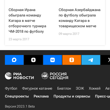
Сборная Ирана
Сборная Азербайджана
обыграла команду
по футболу обыграла
Катара в матче
команду Катара в
отборочного турнира
товарищеском матче
ЧМ-2018 по футболу
09 марта 2017
23 марта 2017
Футбол
Фигурное катание
Биатлон
ЗОЖ
Хоккей
Ав
Спецпроекты
Реклама
Продукты и сервисы
Пресс-ц
Версия 2023.1 Beta